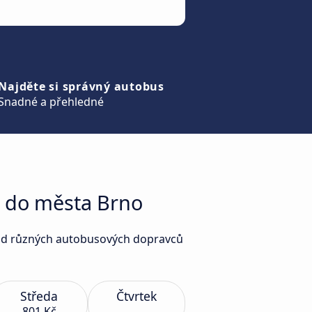
Najděte si správný autobus
Snadné a přehledné
v do města Brno
o od různých autobusových dopravců
Středa
Čtvrtek
801 Kč