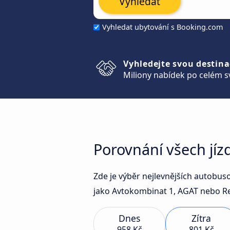
Vyhledat
Vyhledat ubytování s Booking.com
Vyhledejte svou destina
Miliony nabídek po celém s
Porovnání všech jí
Zde je výběr nejlevnějších autobu
jako Avtokombinat 1, AGAT nebo Re
Dnes
Zítra
958 Kč
801 Kč