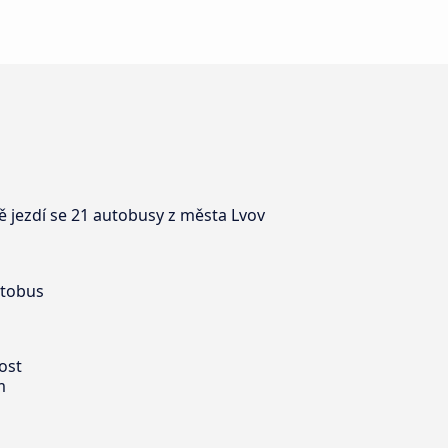
 jezdí se 21 autobusy z města Lvov
utobus
ost
m