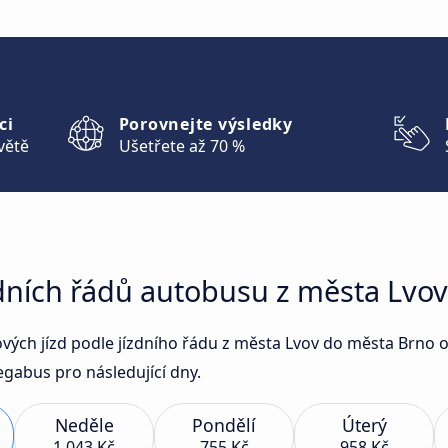
ci
Porovnejte výsledky
větě
Ušetřete až 70 %
zdních řádů autobusu z města Lvo
sových jízd podle jízdního řádu z města Lvov do města Brn
gabus pro následující dny.
Neděle
Pondělí
Úterý
1 043 Kč
755 Kč
958 Kč