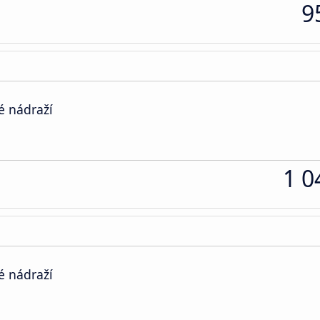
9
é nádraží
1 0
é nádraží