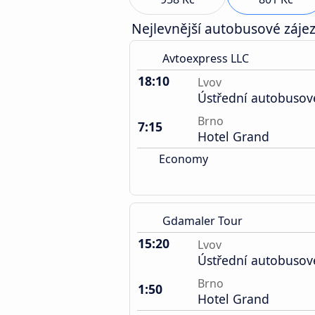
Nejlevnější autobusové zájez
Avtoexpress LLC
18:10
Lvov
Ústřední autobusov
Brno
7:15
Hotel Grand
Economy
Gdamaler Tour
15:20
Lvov
Ústřední autobusov
Brno
1:50
Hotel Grand