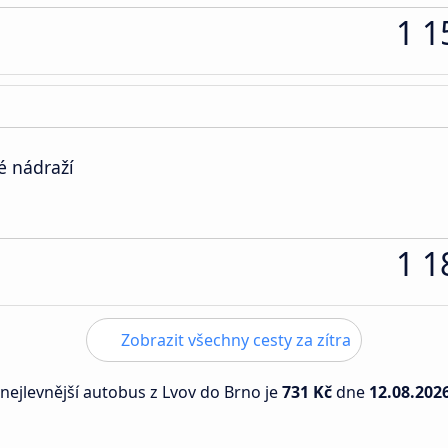
1 1
é nádraží
1 1
Zobrazit všechny cesty za zítra
 nejlevnější autobus z Lvov do Brno je
731 Kč
dne
12.08.202