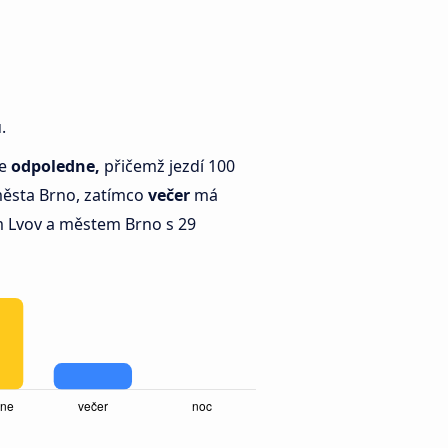
.
je
odpoledne,
přičemž jezdí 100
ěsta Brno, zatímco
večer
má
 Lvov a městem Brno s 29