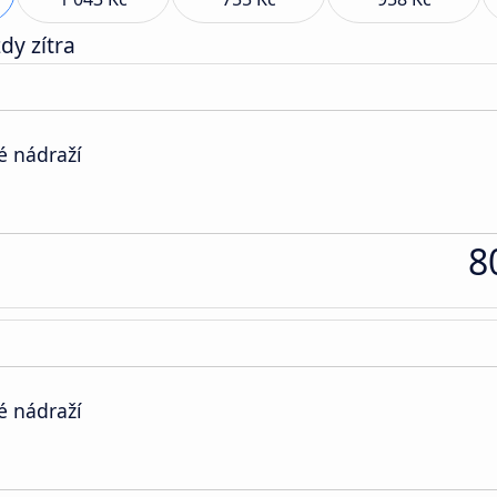
dy zítra
é nádraží
8
é nádraží