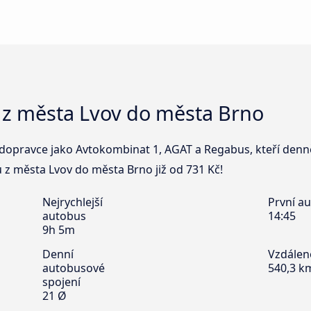
 z města Lvov do města Brno
 dopravce jako Avtokombinat 1, AGAT a Regabus, kteří denně
u z města Lvov do města Brno již od 731 Kč!
Nejrychlejší
První a
autobus
14:45
9h 5m
Denní
Vzdálen
autobusové
540,3 k
spojení
21 Ø