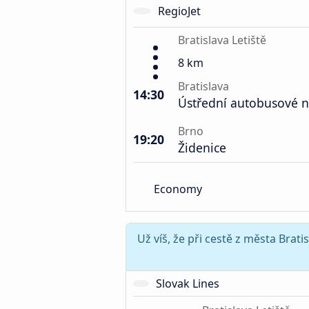
RegioJet
Bratislava Letiště
8 km
Bratislava
14:30
Ústřední autobusové n
Brno
19:20
Židenice
Economy
Už víš, že při cestě z města Brat
Slovak Lines