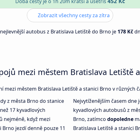
452 Kč
Doba cesty je o 1h 20m kratší a ušetříš
Zobrazit všechny cesty za zítra
 nejlevnější autobus z Bratislava Letiště do Brno je
178 Kč
d
pojů mezi městem Bratislava Letiště a
ení mezi městem Bratislava Letiště a stanici Brno v různých 
kdy z města Brno do stanice
Nejvytíženějším časem dne 
e než 17 kyvadlových
kyvadlových autobusů z měst
ů nejméně, když mezi
Brno, zatímco
dopoledne
má
ci Brno jezdí denně pouze 11
Bratislava Letiště a stanici 