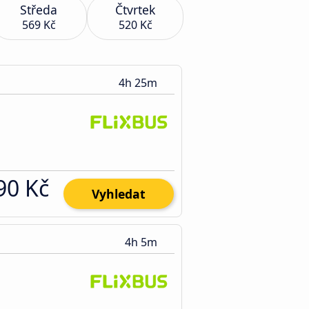
Středa
Čtvrtek
569 Kč
520 Kč
4h 25m
90 Kč
Vyhledat
4h 5m