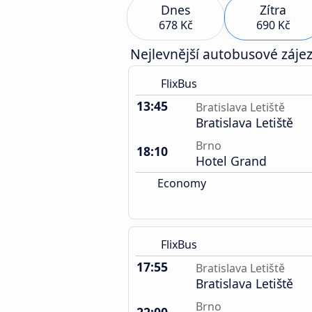
Dnes
Zítra
678 Kč
690 Kč
Nejlevnější autobusové zájez
FlixBus
13:45
Bratislava Letiště
Bratislava Letiště
Brno
18:10
Hotel Grand
Economy
FlixBus
17:55
Bratislava Letiště
Bratislava Letiště
Brno