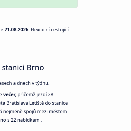
ne
21.08.2026
. Flexibilní cestující
 stanici Brno
časech a dnech v týdnu.
je
večer,
přičemž jezdí 28
a Bratislava Letiště do stanice
 nejméně spojů mezi městem
Brno s 22 nabídkami.