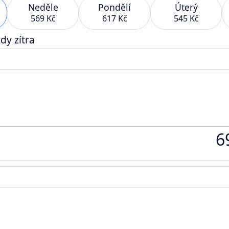
Neděle
Pondělí
Úterý
569 Kč
617 Kč
545 Kč
dy zítra
6