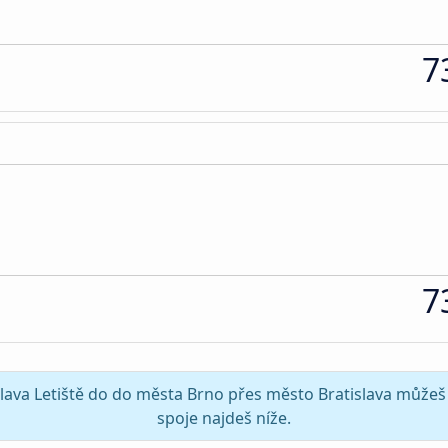
7
7
islava Letiště do do města Brno přes město Bratislava můžeš 
spoje najdeš níže.