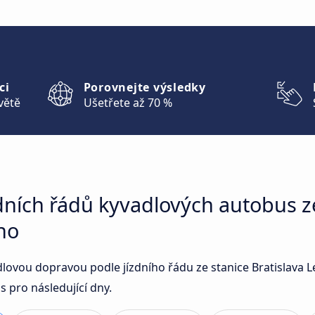
ci
Porovnejte výsledky
větě
Ušetřete až 70 %
dních řádů kyvadlových autobus ze
no
adlovou dopravou podle jízdního řádu ze stanice Bratislava 
 pro následující dny.