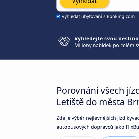
Vyhledat
Vyhledat ubytování s Booking.com
Vyhledejte svou destina
Miliony nabídek po celém s
Porovnání všech jíz
Letiště do města Br
Zde je výběr nejlevnějších jízd kyv
autobusových dopravců jako FlixBus