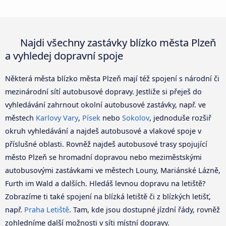
Najdi všechny zastávky blízko města Plzeň
a vyhledej dopravní spoje
Některá města blízko města Plzeň mají též spojení s národní či
mezinárodní sítí autobusové dopravy. Jestliže si přeješ do
vyhledávání zahrnout okolní autobusové zastávky, např. ve
městech
Karlovy Vary
,
Písek
nebo
Sokolov
, jednoduše rozšiř
okruh vyhledávání a najdeš autobusové a vlakové spoje v
příslušné oblasti. Rovněž najdeš autobusové trasy spojující
město Plzeň se hromadní dopravou nebo meziměstskými
autobusovými zastávkami ve městech Louny, Mariánské Lázně,
Furth im Wald a dalších. Hledáš levnou dopravu na letiště?
Zobrazíme ti také spojení na blízká letiště či z blízkých letišť,
např.
Praha Letiště
. Tam, kde jsou dostupné jízdní řády, rovněž
zohledníme další možnosti v síti místní dopravy.