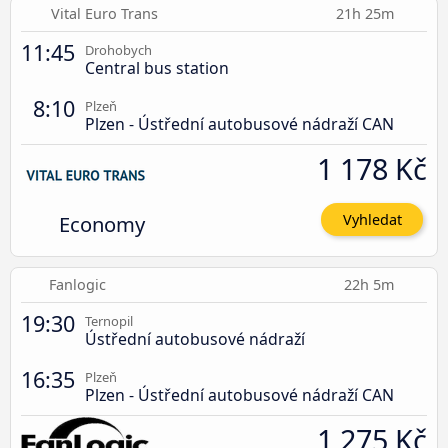
Vital Euro Trans
21h 25m
11:45
Drohobych
Central bus station
8:10
Plzeň
Plzen - Ústřední autobusové nádraží CAN
1 178 Kč
Economy
Vyhledat
Fanlogic
22h 5m
19:30
Ternopil
Ústřední autobusové nádraží
16:35
Plzeň
Plzen - Ústřední autobusové nádraží CAN
1 275 Kč