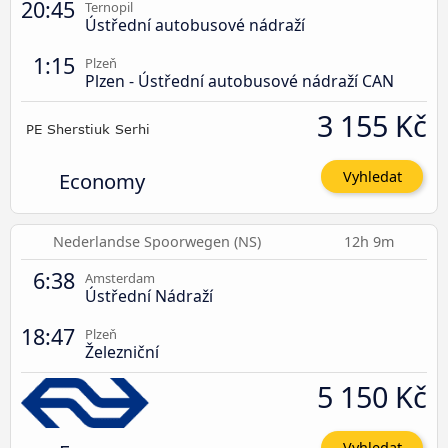
20:45
Ternopil
Ústřední autobusové nádraží
1:15
Plzeň
Plzen - Ústřední autobusové nádraží CAN
3 155 Kč
Economy
Vyhledat
Nederlandse Spoorwegen (NS)
12h 9m
6:38
Amsterdam
Ústřední Nádraží
18:47
Plzeň
Železniční
5 150 Kč
Vyhledat