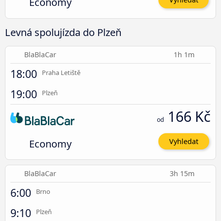
Economy
Levná spolujízda do Plzeň
BlaBlaCar
1h 1m
18:00
Praha Letiště
19:00
Plzeň
166 Kč
od
Economy
Vyhledat
BlaBlaCar
3h 15m
6:00
Brno
9:10
Plzeň