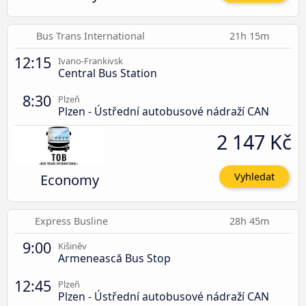
Bus Trans International
21h 15m
12:15
Ivano-Frankivsk
Central Bus Station
8:30
Plzeň
Plzen - Ústřední autobusové nádraží CAN
2 147 Kč
Economy
Vyhledat
Express Busline
28h 45m
9:00
Kišiněv
Armenească Bus Stop
12:45
Plzeň
Plzen - Ústřední autobusové nádraží CAN