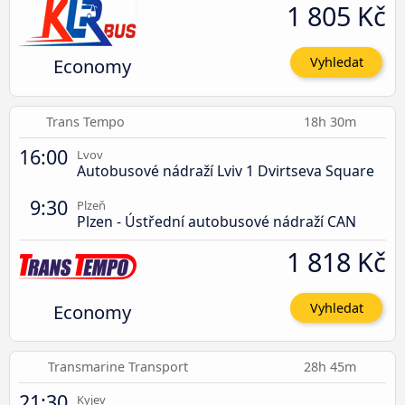
1 805 Kč
Economy
Vyhledat
Trans Tempo
18h 30m
16:00
Lvov
Autobusové nádraží Lviv 1 Dvirtseva Square
9:30
Plzeň
Plzen - Ústřední autobusové nádraží CAN
1 818 Kč
Economy
Vyhledat
Transmarine Transport
28h 45m
21:30
Kyjev