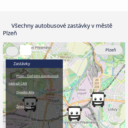
Všechny autobusové zastávky v městě
Plzeň
Plzeň
Zastávky
Plzen - Ústřední autobusové
nádraží CAN
Divadlo Alfa
Železniční