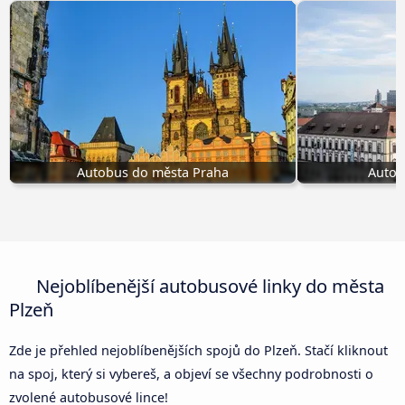
Autobus do města Praha
Autob
Nejoblíbenější autobusové linky do města
Plzeň
Zde je přehled nejoblíbenějších spojů do Plzeň. Stačí kliknout
na spoj, který si vybereš, a objeví se všechny podrobnosti o
zvolené autobusové lince!