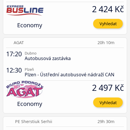
2 424 Kč
Economy
Vyhledat
AGAT
20h 10m
17:20
Dubno
Autobusová zastávka
12:30
Plzeň
Plzen - Ústřední autobusové nádraží CAN
2 497 Kč
Economy
Vyhledat
PE Sherstiuk Serhii
29h 30m