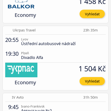
1 458 Kč
Economy
Vyhledat
Ukrpas Travel
23h 35m
20:55
Lvov
Ústřední autobusové nádraží
19:30
Plzeň
Divadlo Alfa
1 504 Kč
Economy
Vyhledat
IV Avto
31h 50m
9:45
Ivano-Frankivsk
Автостанція №2