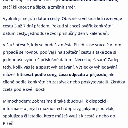
stačí kliknout na šipku a změnit směr.
Vyplnili jsme již i datum cesty. Obecně si většina lidí rezervuje
cestu 3 až 7 dní předem. Pokud si chceš ověřit konkrétní
datum cesty, jednoduše zvol příslušný den v kalendáři.
Víš už přesně, kdy se budeš z města Plzeň zase vracet? V tom
případě se rovnou podívej i na zpáteční cestu a také zde si
jednoduše vybereš příslušné datum. Necestuješ sám? Zadej
tedy, kolik vás je a spusť vyhledávání. Výsledky vyhledávání
můžeš
filtrovat podle ceny, času odjezdu a příjezdu
, ale i
cíleně podle konkrétních zastávek nebo poskytovatelů. Zkrátka
zcela podle své libosti.
Mimochodem: Zobrazíme ti také (budou-li k dispozici)
informace o jiných možnostech dopravy, jakými jsou vlak,
spolujízda či letadlo, které můžeš využít k cestě z nebo do
Plzeň.