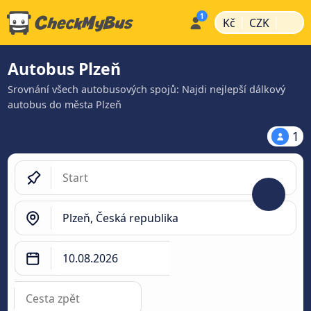
|
|
Kč
CZK
Autobus Plzeň
Srovnání všech autobusových spojů: Najdi nejlepší dálkový
autobus do města Plzeň
1