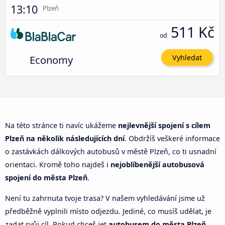
13:10
Plzeň
511 Kč
od
Economy
Vyhledat
Na této stránce ti navíc ukážeme
nejlevnější spojení s cílem
Plzeň na několik následujících dní
. Obdržíš veškeré informace
o zastávkách dálkových autobusů v městě Plzeň, co ti usnadní
orientaci. Kromě toho najdeš i
nejoblíbenější autobusová
spojení do města Plzeň
.
Není tu zahrnuta tvoje trasa? V našem vyhledávání jsme už
předběžně vyplnili místo odjezdu. Jediné, co musíš udělat, je
zadat svůj cíl. Pokud chceš jet
autobusem do města Plzeň
,