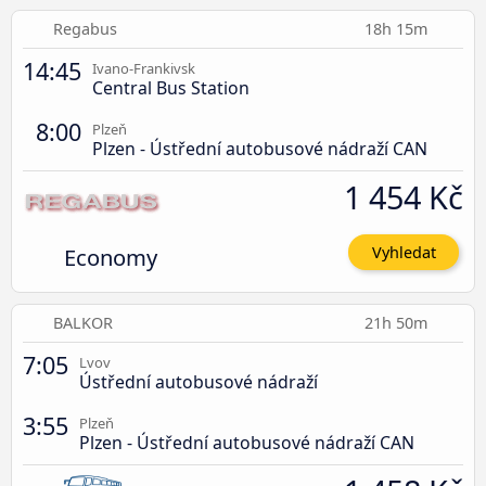
Regabus
18h 15m
14:45
Ivano-Frankivsk
Central Bus Station
8:00
Plzeň
Plzen - Ústřední autobusové nádraží CAN
1 454 Kč
Economy
Vyhledat
BALKOR
21h 50m
7:05
Lvov
Ústřední autobusové nádraží
3:55
Plzeň
Plzen - Ústřední autobusové nádraží CAN