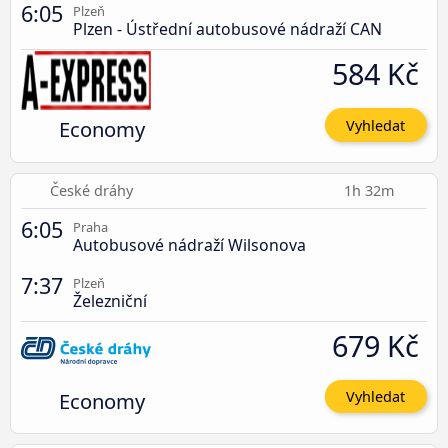
6:05
Plzeň
Plzen - Ústřední autobusové nádraží CAN
584 Kč
Economy
Vyhledat
České dráhy
1h 32m
6:05
Praha
Autobusové nádraží Wilsonova
7:37
Plzeň
Železniční
679 Kč
Economy
Vyhledat