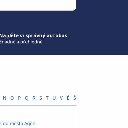
Najděte si správný autobus
Snadné a přehledné
N
O
P
Q
R
S
T
U
V
É
Š
s do města Agen