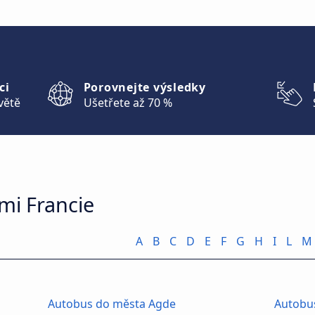
ci
Porovnejte výsledky
větě
Ušetřete až 70 %
mi Francie
A
B
C
D
E
F
G
H
I
L
M
Autobus do města Agde
Autobu