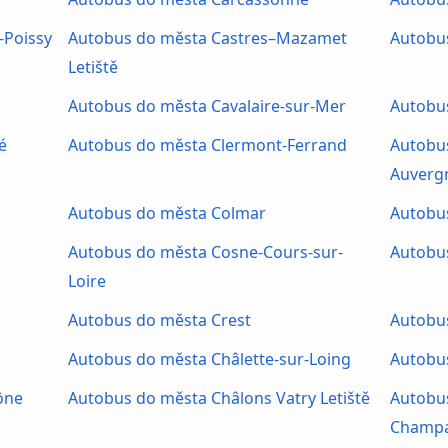
-Poissy
Autobus do města Castres–Mazamet
Autobu
Letiště
Autobus do města Cavalaire-sur-Mer
Autobu
é
Autobus do města Clermont-Ferrand
Autobu
Auvergn
Autobus do města Colmar
Autobu
Autobus do města Cosne-Cours-sur-
Autobu
Loire
Autobus do města Crest
Autobus
Autobus do města Châlette-sur-Loing
Autobu
ône
Autobus do města Châlons Vatry Letiště
Autobu
Champ