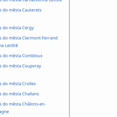
s do města Cauterets
s do města Cergy
s do města Clermont-Ferrand
e Letiště
s do města Combloux
s do města Coupvray
 do města Crolles
s do města Challans
s do města Châlons-en-
agne