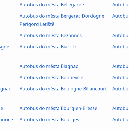
Autobus do města Bellegarde
Autobu
Autobus do města Bergerac Dordogne
Autobu
Périgord Letiště
Autobus do města Bezannes
Autobu
Agde
Autobus do města Biarritz
Autobus
Autobus do města Blagnac
Autobus
Autobus do města Bonneville
Autobu
ignac
Autobus do města Boulogne-Billancourt
Autobu
ge
Autobus do města Bourg-en-Bresse
Autobus
aurice
Autobus do města Bourges
Autobus