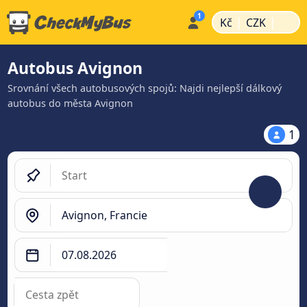
|
|
Kč
CZK
Autobus Avignon
Srovnání všech autobusových spojů: Najdi nejlepší dálkový
autobus do města Avignon
1