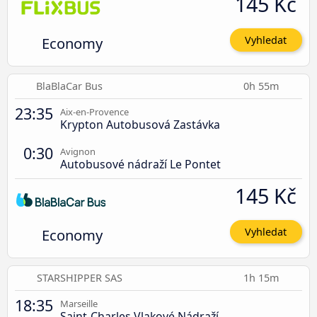
145 Kč
Economy
Vyhledat
BlaBlaCar Bus
0h 55m
23:35
Aix-en-Provence
Krypton Autobusová Zastávka
0:30
Avignon
Autobusové nádraží Le Pontet
145 Kč
Economy
Vyhledat
STARSHIPPER SAS
1h 15m
18:35
Marseille
Saint-Charles Vlakové Nádraží