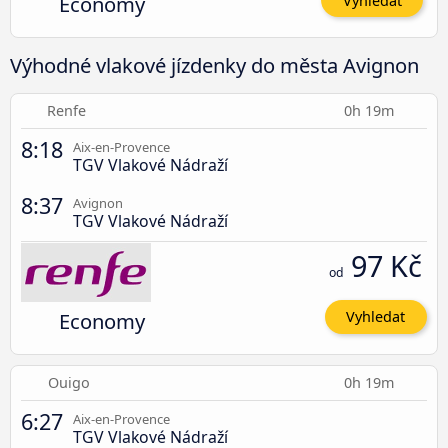
Economy
Vyhledat
Výhodné vlakové jízdenky do města Avignon
Renfe
0h 19m
8:18
Aix-en-Provence
TGV Vlakové Nádraží
8:37
Avignon
TGV Vlakové Nádraží
97 Kč
od
Economy
Vyhledat
Ouigo
0h 19m
6:27
Aix-en-Provence
TGV Vlakové Nádraží