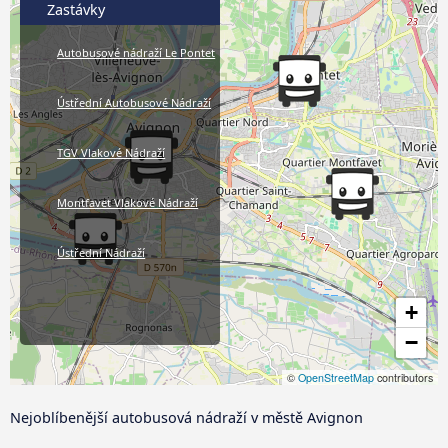
Zastávky
Autobusové nádraží Le Pontet
Ústřední Autobusové Nádraží
TGV Vlakové Nádraží
Montfavet Vlakové Nádraží
Ústřední Nádraží
+
−
©
OpenStreetMap
contributors
Nejoblíbenější autobusová nádraží v městě Avignon