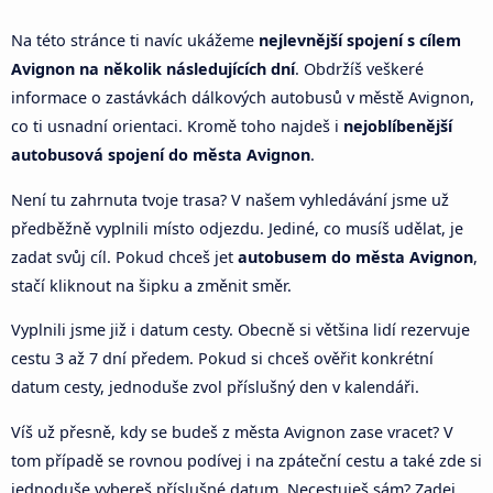
Na této stránce ti navíc ukážeme
nejlevnější spojení s cílem
Avignon na několik následujících dní
. Obdržíš veškeré
informace o zastávkách dálkových autobusů v městě Avignon,
co ti usnadní orientaci. Kromě toho najdeš i
nejoblíbenější
autobusová spojení do města Avignon
.
Není tu zahrnuta tvoje trasa? V našem vyhledávání jsme už
předběžně vyplnili místo odjezdu. Jediné, co musíš udělat, je
zadat svůj cíl. Pokud chceš jet
autobusem do města Avignon
,
stačí kliknout na šipku a změnit směr.
Vyplnili jsme již i datum cesty. Obecně si většina lidí rezervuje
cestu 3 až 7 dní předem. Pokud si chceš ověřit konkrétní
datum cesty, jednoduše zvol příslušný den v kalendáři.
Víš už přesně, kdy se budeš z města Avignon zase vracet? V
tom případě se rovnou podívej i na zpáteční cestu a také zde si
jednoduše vybereš příslušné datum. Necestuješ sám? Zadej