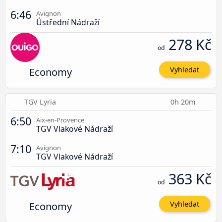
6:46
Avignon
Ústřední Nádraží
278 Kč
od
Economy
Vyhledat
TGV Lyria
0h 20m
6:50
Aix-en-Provence
TGV Vlakové Nádraží
7:10
Avignon
TGV Vlakové Nádraží
363 Kč
od
Economy
Vyhledat