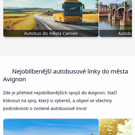
Autobus do města Cannes
Autobus
Nejoblíbenější autobusové linky do města
Avignon
Zde je přehled nejoblíbenějších spojů do Avignon. Stačí
kliknout na spoj, který si vybereš, a objeví se všechny
podrobnosti o zvolené autobusové lince!