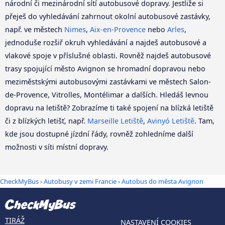
národní či mezinárodní sítí autobusové dopravy. Jestliže si
přeješ do vyhledávání zahrnout okolní autobusové zastávky,
např. ve městech
Nimes
,
Aix-en-Provence
nebo
Arles
,
jednoduše rozšiř okruh vyhledávání a najdeš autobusové a
vlakové spoje v příslušné oblasti. Rovněž najdeš autobusové
trasy spojující město Avignon se hromadní dopravou nebo
meziměstskými autobusovými zastávkami ve městech Salon-
de-Provence, Vitrolles, Montélimar a dalších. Hledáš levnou
dopravu na letiště? Zobrazíme ti také spojení na blízká letiště
či z blízkých letišť, např.
Marseille Letiště
,
Avinyó Letiště
. Tam,
kde jsou dostupné jízdní řády, rovněž zohledníme další
možnosti v síti místní dopravy.
CheckMyBus
›
Autobusy v zemi Francie
› Autobus do města Avignon
TIRÁŽ
NASTAVENÍ COOKIES