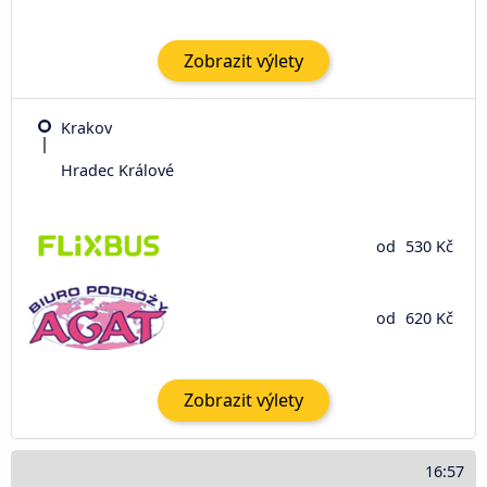
Zobrazit výlety
Krakov
Hradec Králové
od
530 Kč
od
620 Kč
Zobrazit výlety
16:57