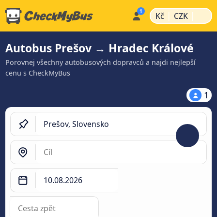
|
|
Kč
CZK
Autobus Prešov → Hradec Králové
Porovnej všechny autobusových dopravců a najdi nejlepší
cenu s CheckMyBus
1