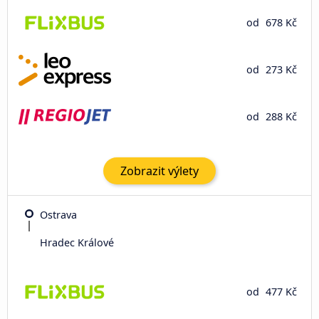
od
678 Kč
od
273 Kč
od
288 Kč
Zobrazit výlety
Ostrava
Hradec Králové
od
477 Kč