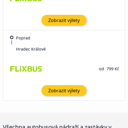
Zobrazit výlety
Poprad
Hradec Králové
od
799 Kč
Zobrazit výlety
Všechna autobusová nádraží a zastávky v