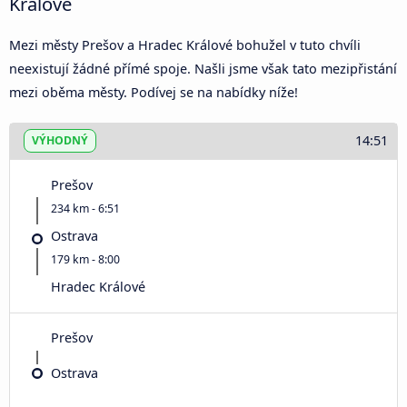
Králové
Mezi městy Prešov a Hradec Králové bohužel v tuto chvíli
neexistují žádné přímé spoje. Našli jsme však tato mezipřistání
mezi oběma městy. Podívej se na nabídky níže!
14:51
VÝHODNÝ
Prešov
234 km - 6:51
Ostrava
179 km - 8:00
Hradec Králové
Prešov
Ostrava