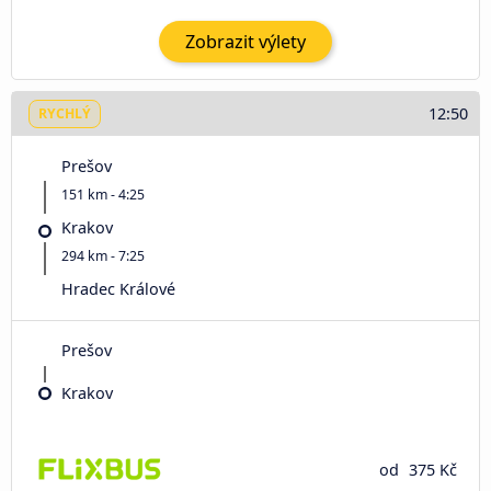
Zobrazit výlety
12:50
RYCHLÝ
Prešov
151 km - 4:25
Krakov
294 km - 7:25
Hradec Králové
Prešov
Krakov
od
375 Kč