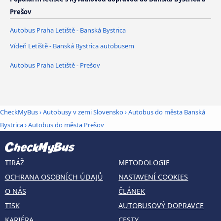
Prešov
Autobus Praha Letiště - Banská Bystrica
Vídeň Letiště - Banská Bystrica autobusem
Autobus Praha Letiště - Prešov
CheckMyBus
›
Autobusy v zemi Slovensko
›
Autobus do města Banská
Bystrica
›
Autobus do města Prešov
TIRÁŽ
METODOLOGIE
OCHRANA OSOBNÍCH ÚDAJŮ
NASTAVENÍ COOKIES
O NÁS
ČLÁNEK
TISK
AUTOBUSOVÝ DOPRAVCE
KARIÉRA
CESTY