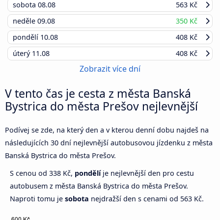
sobota
08.08
563 Kč
neděle
09.08
350 Kč
pondělí
10.08
408 Kč
úterý
11.08
408 Kč
Zobrazit více dní
V tento čas je cesta z města Banská
Bystrica do města Prešov nejlevnější
Podívej se zde, na který den a v kterou denní dobu najdeš na
následujících 30 dní nejlevnější autobusovou jízdenku z města
Banská Bystrica do města Prešov.
S cenou od 338 Kč,
pondělí
je nejlevnější den pro cestu
autobusem z města Banská Bystrica do města Prešov.
Naproti tomu je
sobota
nejdražší den s cenami od 563 Kč.