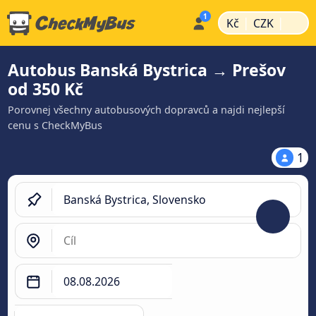
|
|
Kč
CZK
Autobus Banská Bystrica → Prešov
od 350 Kč
Porovnej všechny autobusových dopravců a najdi nejlepší
cenu s CheckMyBus
1