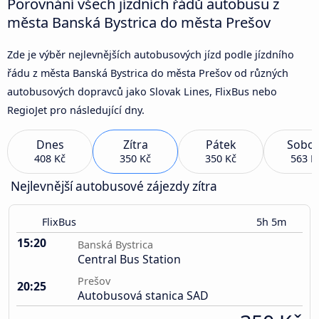
Porovnání všech jízdních řádů autobusu z
města Banská Bystrica do města Prešov
Zde je výběr nejlevnějších autobusových jízd podle jízdního
řádu z města Banská Bystrica do města Prešov od různých
autobusových dopravců jako Slovak Lines, FlixBus nebo
RegioJet pro následující dny.
Dnes
Zítra
Pátek
Sobot
408 Kč
350 Kč
350 Kč
563 K
Nejlevnější autobusové zájezdy zítra
FlixBus
5h 5m
15:20
Banská Bystrica
Central Bus Station
Prešov
20:25
Autobusová stanica SAD