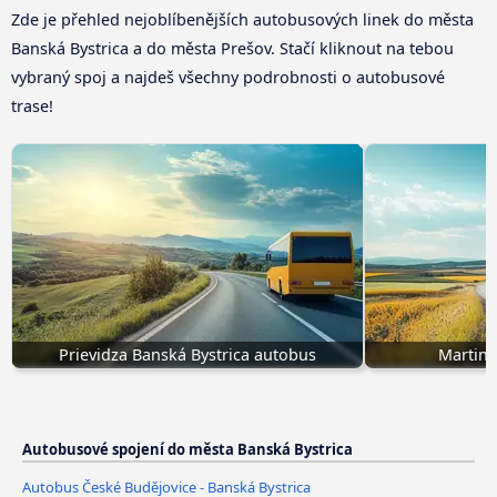
Zde je přehled nejoblíbenějších autobusových linek do města
Banská Bystrica a do města Prešov. Stačí kliknout na tebou
vybraný spoj a najdeš všechny podrobnosti o autobusové
trase!
Prievidza Banská Bystrica autobus
Martin 
Autobusové spojení do města Banská Bystrica
Autobus České Budějovice - Banská Bystrica