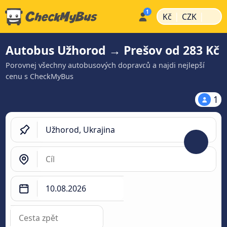
|
|
Kč
CZK
Autobus Užhorod → Prešov od 283 Kč
Porovnej všechny autobusových dopravců a najdi nejlepší
cenu s CheckMyBus
1