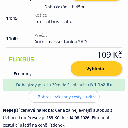
Doba čekání 1h 45m
Košice
11:15
Central bus station
Prešov
11:40
Autobusová stanica SAD
109 Kč
Vyhledat
Economy
1 152 Kč
Doba jízdy je o 1h 30m delší, ale ušetříš
Zobrazit všechny cesty za zítra
Nejlepší cenová nabídka
: Cena za nejlevnější autobus z
Užhorod do Prešov je
283 Kč
dne
14.08.2026
. Flexibilní
cestující ušetří na ceně jízdenek.