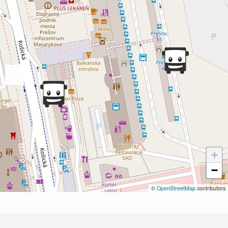
+
−
©
OpenStreetMap
contributors