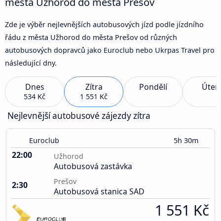
města Užhorod do města Prešov
Zde je výběr nejlevnějších autobusových jízd podle jízdního
řádu z města Užhorod do města Prešov od různých
autobusových dopravců jako Euroclub nebo Ukrpas Travel pro
následující dny.
Dnes
Zítra
Pondělí
Úter
534 Kč
1 551 Kč
Nejlevnější autobusové zájezdy zítra
Euroclub
5h 30m
22:00
Užhorod
Autobusová zastávka
Prešov
2:30
Autobusová stanica SAD
1 551 Kč