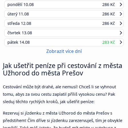
pondělí
10.08
286 Kč
úterý
11.08
286 Kč
středa
12.08
286 Kč
čtvrtek
13.08
pátek
14.08
283 Kč
Zobrazit více dní
Jak ušetřit peníze při cestování z města
Užhorod do města Prešov
Cestování může být drahé, ale nemusí! Chceš li se vyhnout
tomu, abys za svou cestu zaplatil příliš vysokou cenu? Pak
sleduj těchto rychlých kroků, jak ušetřit peníze:
Rezervuj si jízdenku z města Užhorod do města Prešov s
předstihem! Čím dříve si jízdenku zarezervuješ, tím je obvykle
levnější. Také máš jistotu, že budeš mít místo v autobuse z