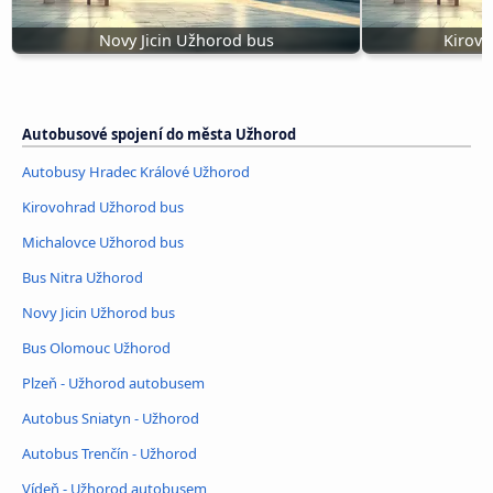
Novy Jicin Užhorod bus
Kirov
Autobusové spojení do města Užhorod
Autobusy Hradec Králové Užhorod
Kirovohrad Užhorod bus
Michalovce Užhorod bus
Bus Nitra Užhorod
Novy Jicin Užhorod bus
Bus Olomouc Užhorod
Plzeň - Užhorod autobusem
Autobus Sniatyn - Užhorod
Autobus Trenčín - Užhorod
Vídeň - Užhorod autobusem