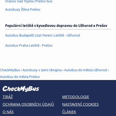
Vranov nad Topľou Prešov bus
Autobusy Žilina Prešov
Populární letiště s kyvadlovou dopravou do Užhorod a Prešov
Autobus Budapešť Liszt Ferenc Letiště - Užhorod
Autobus Praha Letiště - Prešov
CheckMyBus
›
Autobusy v zemi Ukrajina
›
Autobus do města Užhorod
›
Autobus do města Prešov
TIRÁŽ
METODOLOGIE
OCHRANA OSOBNÍCH ÚDAJŮ
NASTAVENÍ COOKIES
O NÁS
ČLÁNEK