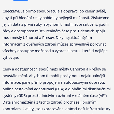
CheckMyBus přímo spolupracuje s dopravci po celém světě,
aby ti při hledání cesty nabídl ty nejlepší možnosti. Získáváme
jejich data z první ruky, abychom ti mohli zobrazit ceny, jízdní
řády a dostupnost míst v reálném čase pro 1 denních spojů
mezi městy Užhorod a Prešov. Díky nejaktuálnějším
informacím z ověřených zdrojů můžeš spravedlivě porovnat
všechny dostupné možnosti a vybrat si cestu, která ti nejlépe
vyhovuje.
Ceny a dostupnost 1 spojů mezi městy Užhorod a Prešov se
neustále mění. Abychom ti mohli poskytnout nejaktuálnější
informace, jsme přímo propojeni s autobusovými dopravci,
online cestovními agenturami (OTA) a globálními distribučními
systémy (GDS) prostřednictvím rozhraní v reálném čase (API).
Data shromážděná z těchto zdrojů procházejí přísnými
kontrolami kvality, jsou zpracována v rámci naší infrastruktury