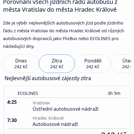
Porovnání všech jízdních řádů autobusu z
města Vratislav do města Hradec Králové
Zde je výběr nejlevnějších autobusových jízd podle jízdního
řádu z města Vratislav do města Hradec Králové od různých
autobusových dopravců jako FlixBus nebo ECOLINES pro
následující dny.
Dnes
Zítra
Pondělí
Úter
242 Kč
242 Kč
242 Kč
242 K
Nejlevnější autobusové zájezdy zítra
ECOLINES
3h 5m
4:25
Vratislav
Ústřední autobusové nádraží
Hradec Králové
7:30
Autobusové nádraží