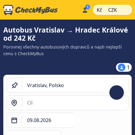
|
|
Kč
CZK
Autobus Vratislav → Hradec Králové
od 242 Kč
Porovnej všechny autobusových dopravců a najdi nejlepší
cenu s CheckMyBus
1