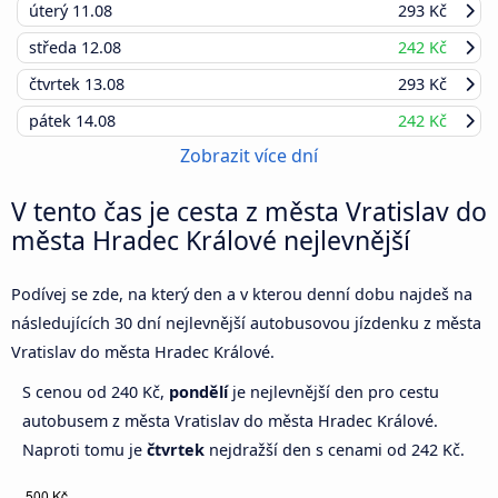
úterý
11.08
293 Kč
středa
12.08
242 Kč
čtvrtek
13.08
293 Kč
pátek
14.08
242 Kč
Zobrazit více dní
V tento čas je cesta z města Vratislav do
města Hradec Králové nejlevnější
Podívej se zde, na který den a v kterou denní dobu najdeš na
následujících 30 dní nejlevnější autobusovou jízdenku z města
Vratislav do města Hradec Králové.
S cenou od 240 Kč,
pondělí
je nejlevnější den pro cestu
autobusem z města Vratislav do města Hradec Králové.
Naproti tomu je
čtvrtek
nejdražší den s cenami od 242 Kč.