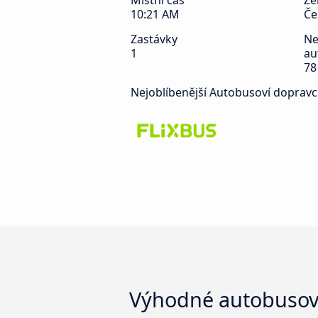
Místní čas
Z
10:21 AM
Če
Zastávky
Ne
1
au
78
Nejoblíbenější Autobusoví dopravc
Výhodné autobusové