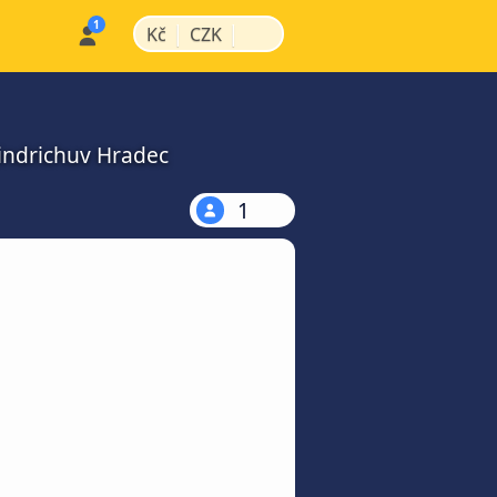
|
|
Kč
CZK
Jindrichuv Hradec
1