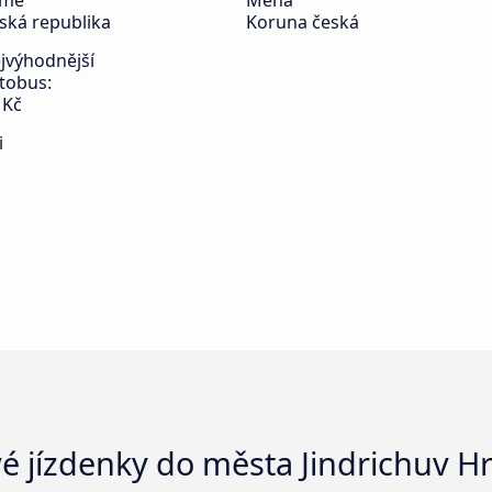
emě
Měna
ská republika
Koruna česká
jvýhodnější
tobus:
 Kč
i
 jízdenky do města Jindrichuv H