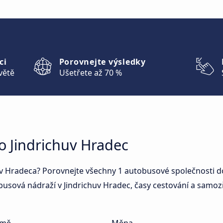
ci
Porovnejte výsledky
větě
Ušetřete až 70 %
o Jindrichuv Hradec
v Hradeca? Porovnejte všechny 1 autobusové společnosti do 
busová nádraží v Jindrichuv Hradec, časy cestování a samoz