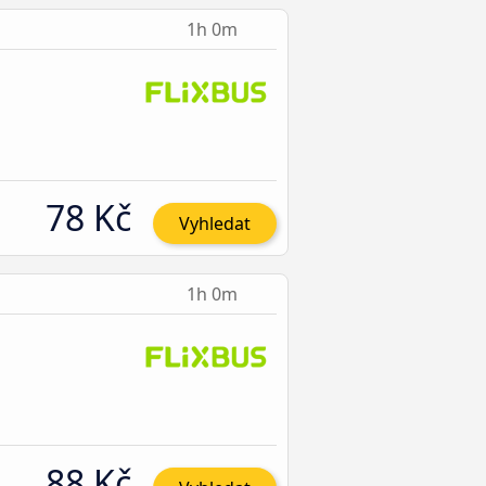
1h 0m
78 Kč
Vyhledat
1h 0m
88 Kč