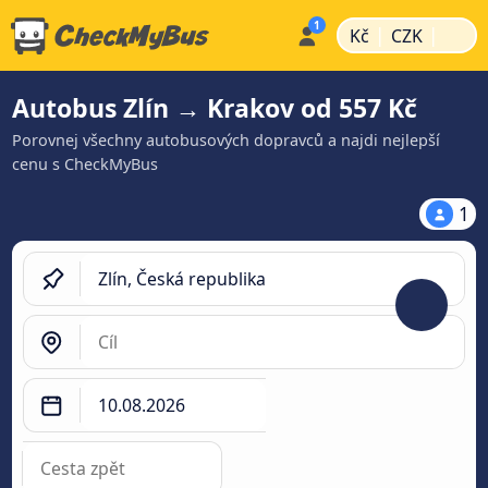
|
|
Kč
CZK
Autobus Zlín → Krakov od 557 Kč
Porovnej všechny autobusových dopravců a najdi nejlepší
cenu s CheckMyBus
1