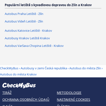
Populární letiště s kyvadlovou dopravou do Zlín a Krakov
Autobus Praha Letiště - Zlín
Autobus Vídeň Letiště - Zlín
Autobus Katovice Letiště - Krakov
Autobusy Krakov Letiště Krakov
Autobus Varšava Chopina Letiště - Krakov
CheckMyBus
›
Autobusy v zemi Česká republika
›
Autobus do města Zlín
›
Autobus do města Krakov
TIRÁŽ
METODOLOGIE
OCHRANA OSOBNÍCH ÚDAJŮ
NASTAVENÍ COOKIES