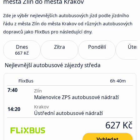
města Zlín do města Krakov
Zde je výběr nejlevnějších autobusových jízd podle jízdního
řádu z města Zlín do města Krakov od různých autobusových
dopravců jako FlixBus pro následující dny.
Dnes
Zítra
Pondělí
Úter
667 Kč
Nejlevnější autobusové zájezdy středa
FlixBus
6h 40m
7:40
Zlín
Malenovice ZPS autobusové nádraží
Krakov
14:20
Ústřední autobusové nádraží
627 Kč
Vyhledat