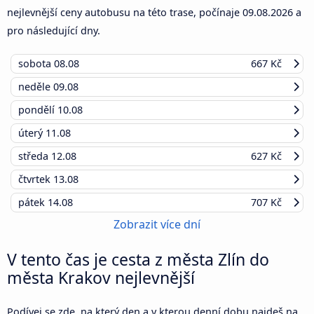
nejlevnější ceny autobusu na této trase, počínaje
09.08.2026
a
pro následující dny.
sobota
08.08
667 Kč
neděle
09.08
pondělí
10.08
úterý
11.08
středa
12.08
627 Kč
čtvrtek
13.08
pátek
14.08
707 Kč
Zobrazit více dní
V tento čas je cesta z města Zlín do
města Krakov nejlevnější
Podívej se zde, na který den a v kterou denní dobu najdeš na