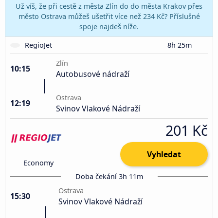
Už víš, že při cestě z města Zlín do do města Krakov přes
město Ostrava můžeš ušetřit více než 234 Kč? Příslušné
spoje najdeš níže.
RegioJet
8h 25m
Zlín
10:15
Autobusové nádraží
Ostrava
12:19
Svinov Vlakové Nádraží
201 Kč
Vyhledat
Economy
Doba čekání 3h 11m
Ostrava
15:30
Svinov Vlakové Nádraží