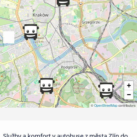
+
−
©
OpenStreetMap
contributors
Služby a komfort v autobuse z města Zlín do