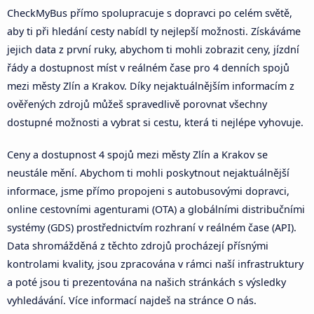
CheckMyBus přímo spolupracuje s dopravci po celém světě,
aby ti při hledání cesty nabídl ty nejlepší možnosti. Získáváme
jejich data z první ruky, abychom ti mohli zobrazit ceny, jízdní
řády a dostupnost míst v reálném čase pro 4 denních spojů
mezi městy Zlín a Krakov. Díky nejaktuálnějším informacím z
ověřených zdrojů můžeš spravedlivě porovnat všechny
dostupné možnosti a vybrat si cestu, která ti nejlépe vyhovuje.
Ceny a dostupnost 4 spojů mezi městy Zlín a Krakov se
neustále mění. Abychom ti mohli poskytnout nejaktuálnější
informace, jsme přímo propojeni s autobusovými dopravci,
online cestovními agenturami (OTA) a globálními distribučními
systémy (GDS) prostřednictvím rozhraní v reálném čase (API).
Data shromážděná z těchto zdrojů procházejí přísnými
kontrolami kvality, jsou zpracována v rámci naší infrastruktury
a poté jsou ti prezentována na našich stránkách s výsledky
vyhledávání. Více informací najdeš na stránce O nás.