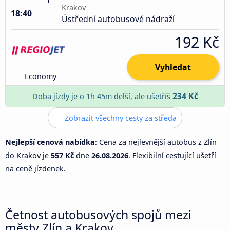
Krakov
18:40
Ústřední autobusové nádraží
192 Kč
Vyhledat
Economy
234 Kč
Doba jízdy je o 1h 45m delší, ale ušetříš
Zobrazit všechny cesty za středa
Nejlepší cenová nabídka
: Cena za nejlevnější autobus z Zlín
do Krakov je
557 Kč
dne
26.08.2026
. Flexibilní cestující ušetří
na ceně jízdenek.
Četnost autobusových spojů mezi
městy Zlín a Krakov