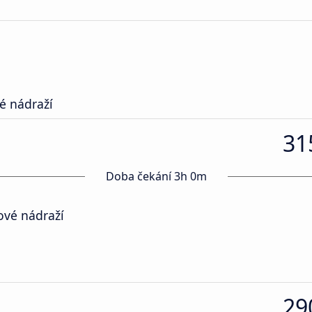
é nádraží
31
Doba čekání 3h 0m
ové nádraží
29