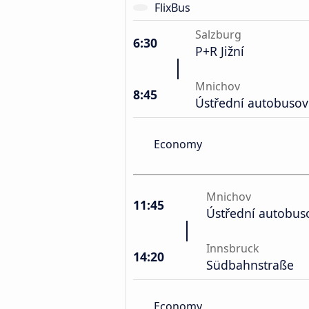
FlixBus
Salzburg
6:30
P+R Jižní
Mnichov
8:45
Ústřední autobusov
Economy
Mnichov
11:45
Ústřední autobus
Innsbruck
14:20
Südbahnstraße
Economy