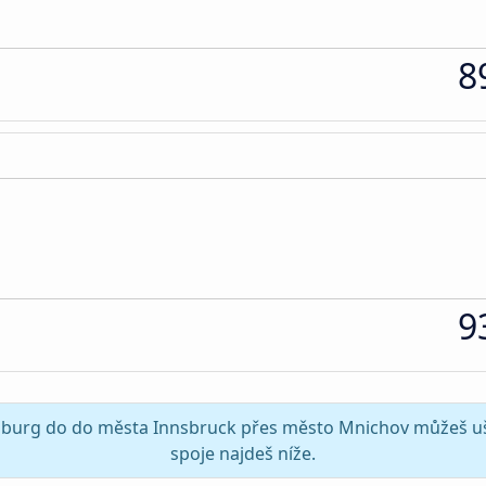
8
9
alzburg do do města Innsbruck přes město Mnichov můžeš uše
spoje najdeš níže.