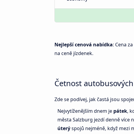
Nejlepší cenová nabídka
: Cena za
na ceně jízdenek.
Četnost autobusových
Zde se podívej, jak častá jsou spo
Nejvytíženějším dnem je
pátek
, 
města Salzburg jezdí denně více
úterý
spojů nejméně, když mezi m