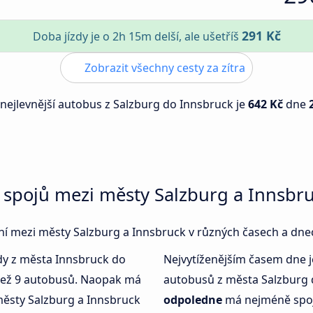
291 Kč
Doba jízdy je o 2h 15m delší, ale ušetříš
Zobrazit všechny cesty za zítra
 nejlevnější autobus z Salzburg do Innsbruck je
642 Kč
dne
 spojů mezi městy Salzburg a Innsbr
jení mezi městy Salzburg a Innsbruck v různých časech a dne
kdy z města Innsbruck do
Nejvytíženějším časem dne 
 než 9 autobusů. Naopak má
autobusů z města Salzburg 
ěsty Salzburg a Innsbruck
odpoledne
má nejméně spoj