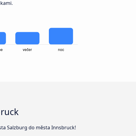
dkami.
bruck
ěsta Salzburg do města Innsbruck!