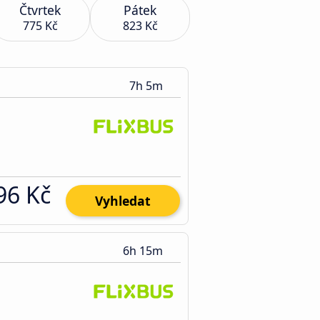
Čtvrtek
Pátek
775 Kč
823 Kč
7h 5m
96 Kč
Vyhledat
6h 15m