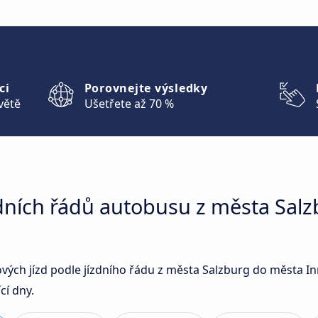
ci
Porovnejte výsledky
větě
Ušetřete až 70 %
zdních řádů autobusu z města Sal
sových jízd podle jízdního řádu z města Salzburg do města
cí dny.