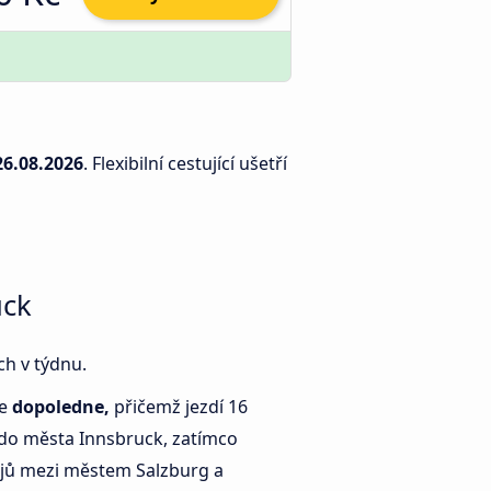
26.08.2026
. Flexibilní cestující ušetří
uck
ch v týdnu.
je
dopoledne,
přičemž jezdí 16
do města Innsbruck, zatímco
ů mezi městem Salzburg a