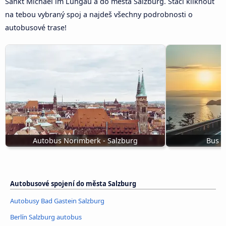
Sankt Michael im Lungau a do města Salzburg. Stačí kliknout
na tebou vybraný spoj a najdeš všechny podrobnosti o
autobusové trase!
Autobus Norimberk - Salzburg
Bus B
Autobusové spojení do města Salzburg
Autobusy Bad Gastein Salzburg
Berlín Salzburg autobus