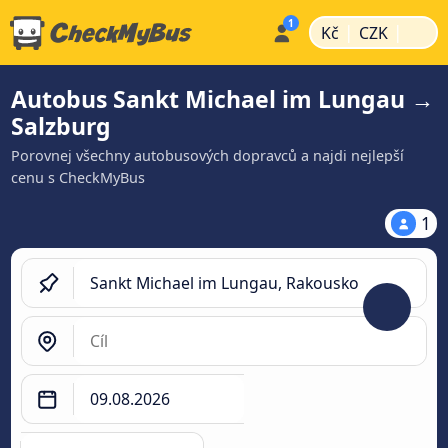
|
|
Kč
CZK
Autobus Sankt Michael im Lungau →
Salzburg
Porovnej všechny autobusových dopravců a najdi nejlepší
cenu s CheckMyBus
1