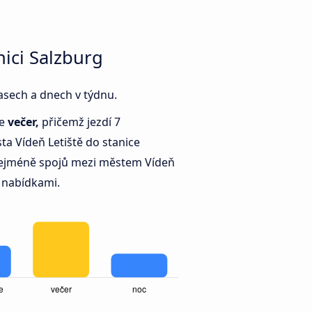
nici Salzburg
časech a dnech v týdnu.
je
večer,
přičemž jezdí 7
a Vídeň Letiště do stanice
jméně spojů mezi městem Vídeň
3 nabídkami.