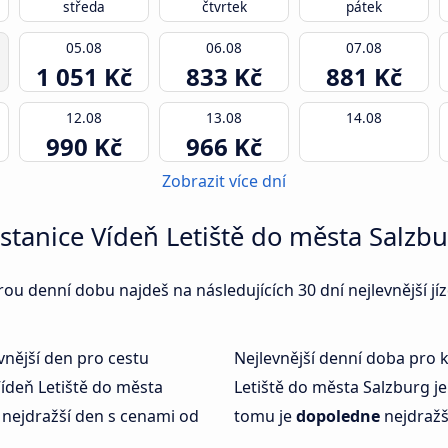
středa
čtvrtek
pátek
05.08
06.08
07.08
1 051 Kč
833 Kč
881 Kč
12.08
13.08
14.08
990 Kč
966 Kč
Zobrazit více dní
e stanice Vídeň Letiště do města Salzbu
erou denní dobu najdeš na následujících 30 dní nejlevnější jí
vnější den pro cestu
Nejlevnější denní doba pro 
ídeň Letiště do města
Letiště do města Salzburg j
nejdražší den s cenami od
tomu je
dopoledne
nejdražš