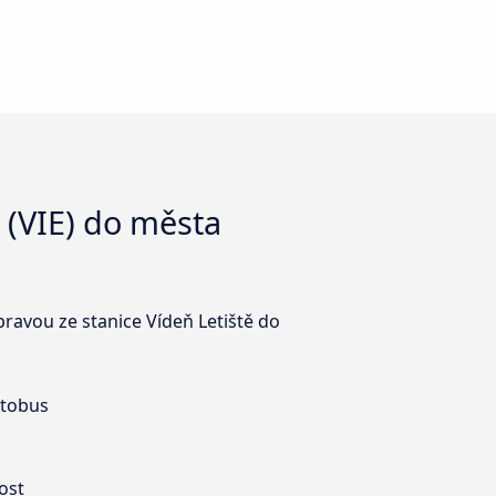
 (VIE) do města
pravou ze stanice Vídeň Letiště do
utobus
ost