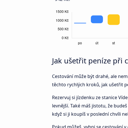
Jak ušetřit peníze při
Cestování může být drahé, ale nemus
těchto rychlých kroků, jak ušetřit p
Rezervuj si jízdenku ze stanice Víd
levnější. Také máš jistotu, že bude
když si ji koupíš v poslední chvíli 
Pokud můžeš, vyhni se cestování v 