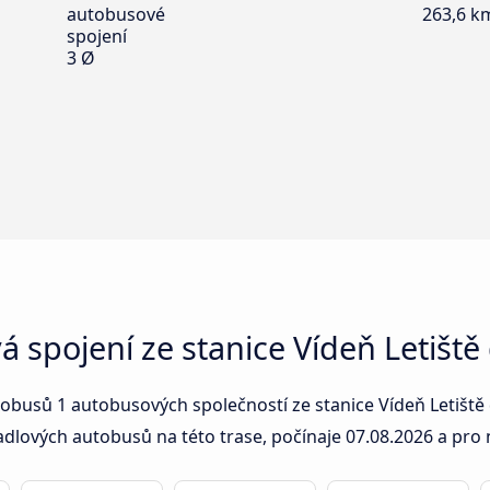
autobusové
263,6 k
spojení
3 Ø
vá spojení ze stanice Vídeň Letišt
tobusů 1 autobusových společností ze stanice Vídeň Letiště 
vadlových autobusů na této trase, počínaje
07.08.2026
a pro n