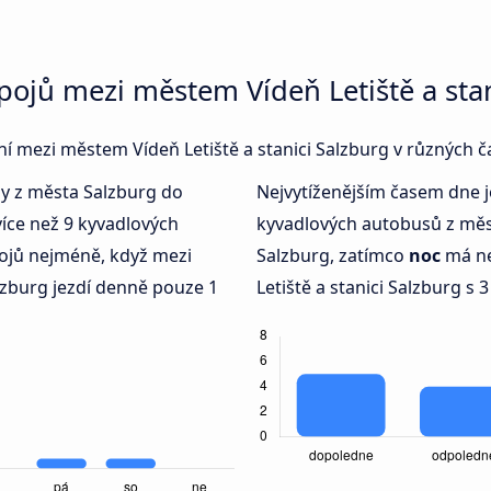
pojů mezi městem Vídeň Letiště a sta
ení mezi městem Vídeň Letiště a stanici Salzburg v různých 
dy z města Salzburg do
Nejvytíženějším časem dne 
více než 9 kyvadlových
kyvadlových autobusů z měst
ojů nejméně, když mezi
Salzburg, zatímco
noc
má ne
lzburg jezdí denně pouze 1
Letiště a stanici Salzburg s 