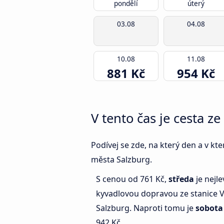
pondělí
úterý
03.08
04.08
10.08
11.08
881 Kč
954 Kč
V tento čas je cesta z
Podívej se zde, na který den a v kt
města Salzburg.
S cenou od 761 Kč,
středa
je nejle
kyvadlovou dopravou ze stanice V
Salzburg. Naproti tomu je
sobota
942 Kč.