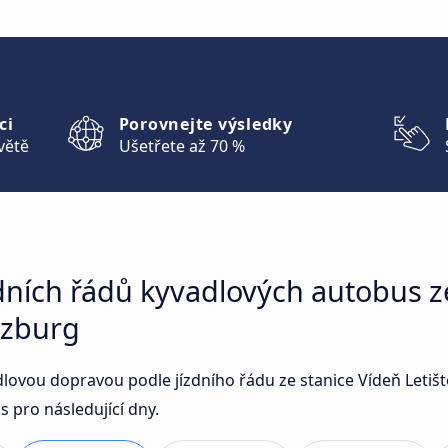
ci
Porovnejte výsledky
větě
Ušetřete až 70 %
dních řádů kyvadlových autobus z
lzburg
vadlovou dopravou podle jízdního řádu ze stanice Vídeň Leti
 pro následující dny.