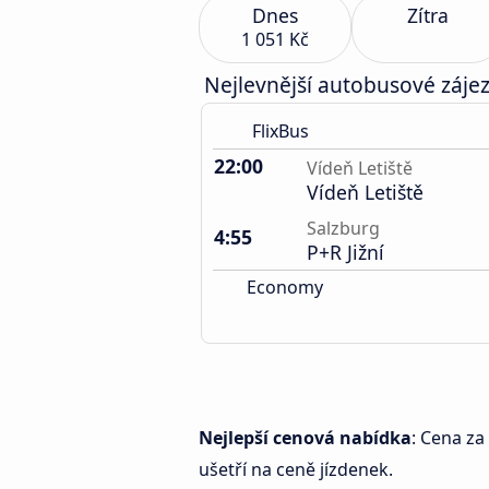
Dnes
Zítra
1 051 Kč
Nejlevnější autobusové záje
FlixBus
22:00
Vídeň Letiště
Vídeň Letiště
Salzburg
4:55
P+R Jižní
Economy
Nejlepší cenová nabídka
: Cena za
ušetří na ceně jízdenek.