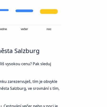
 města Salzburg
íliš vysokou cenu? Pak sleduj
enku zarezervuješ, tím je obvykle
města Salzburg, ve srovnání s tím,
. Cestování večer nebo v noci je