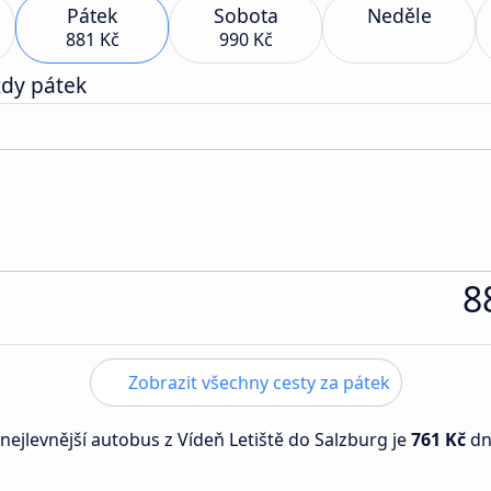
Pátek
Sobota
Neděle
881 Kč
990 Kč
zdy pátek
8
Zobrazit všechny cesty za pátek
 nejlevnější autobus z Vídeň Letiště do Salzburg je
761 Kč
d