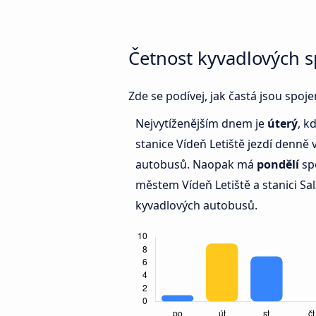
Četnost kyvadlových s
Zde se podívej, jak častá jsou spoj
Nejvytíženějším dnem je
úterý
, k
stanice Vídeň Letiště jezdí denně 
autobusů. Naopak má
pondělí
sp
městem Vídeň Letiště a stanici Sa
kyvadlových autobusů.