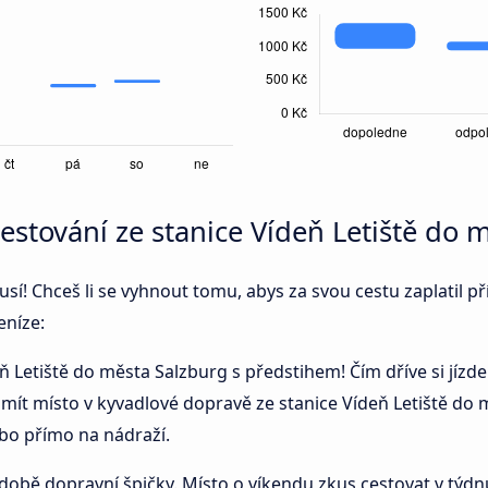
 cestování ze stanice Vídeň Letiště do
í! Chceš li se vyhnout tomu, abys za svou cestu zaplatil př
eníze:
eň Letiště do města Salzburg s předstihem! Čím dříve si jízd
š mít místo v kyvadlové dopravě ze stanice Vídeň Letiště do 
nebo přímo na nádraží.
době dopravní špičky. Místo o víkendu zkus cestovat v týdnu