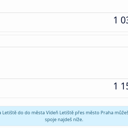
1 0
1 1
ha Letiště do do města Vídeň Letiště přes město Praha můžeš 
spoje najdeš níže.