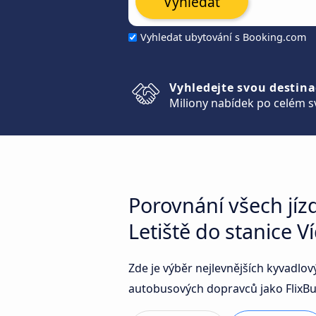
Vyhledat
Vyhledat ubytování s Booking.com
Vyhledejte svou destina
Miliony nabídek po celém s
Porovnání všech jíz
Letiště do stanice V
Zde je výběr nejlevnějších kyvadlov
autobusových dopravců jako FlixBus