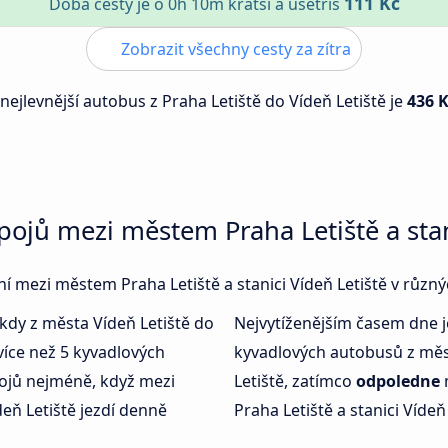
111 Kč
Doba cesty je o 0h 10m kratší a ušetříš
Zobrazit všechny cesty za zítra
 nejlevnější autobus z Praha Letiště do Vídeň Letiště je
436 
pojů mezi městem Praha Letiště a stan
ení mezi městem Praha Letiště a stanici Vídeň Letiště v různ
 kdy z města Vídeň Letiště do
Nejvytíženějším časem dne 
více než 5 kyvadlových
kyvadlových autobusů z měst
ojů nejméně, když mezi
Letiště, zatímco
odpoledne
deň Letiště jezdí denně
Praha Letiště a stanici Vídeň