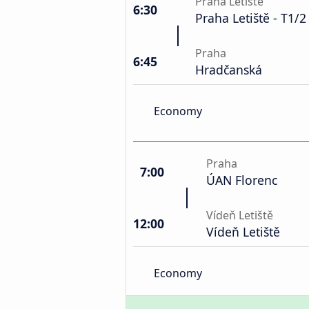
Praha Letiště
6:30
Praha Letiště - T1/2
Praha
6:45
Hradčanská
Economy
Praha
7:00
ÚAN Florenc
Vídeň Letiště
12:00
Vídeň Letiště
Economy