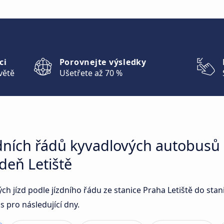
ci
Porovnejte výsledky
větě
Ušetřete až 70 %
dních řádů kyvadlových autobusů 
ídeň Letiště
ých jízd podle jízdního řádu ze stanice Praha Letiště do sta
 pro následující dny.