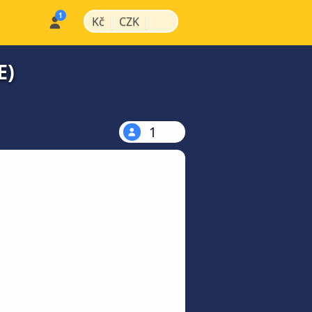
|
|
Kč
CZK
E)
1