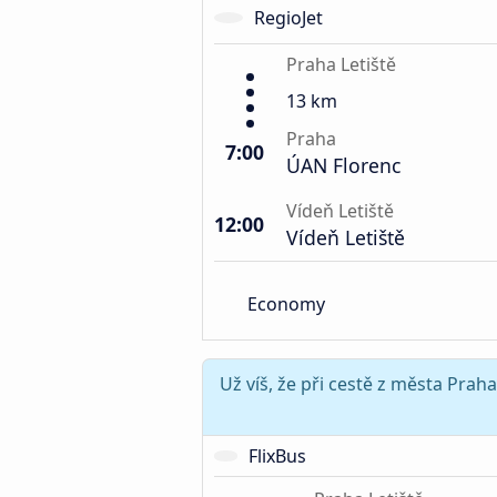
RegioJet
Praha Letiště
13 km
Praha
7:00
ÚAN Florenc
Vídeň Letiště
12:00
Vídeň Letiště
Economy
Už víš, že při cestě z města Prah
FlixBus