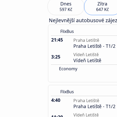
Dnes
Zítra
597 Kč
647 Kč
Nejlevnější autobusové zájez
FlixBus
21:45
Praha Letiště
Praha Letiště - T1/2
Vídeň Letiště
3:25
Vídeň Letiště
Economy
FlixBus
4:40
Praha Letiště
Praha Letiště - T1/2
Vídeň Letiště