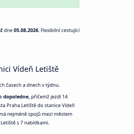
Kč
dne
05.08.2026
. Flexibilní cestující
ici Vídeň Letiště
ých časech a dnech v týdnu.
je
dopoledne,
přičemž jezdí 14
a Praha Letiště do stanice Vídeň
má nejméně spojů mezi městem
 Letiště s 7 nabídkami.