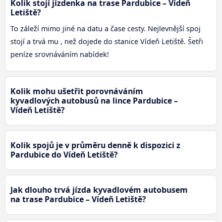
Kolik stojí jízdenka na trase Pardubice – Vídeň
Letiště?
To záleží mimo jiné na datu a čase cesty. Nejlevnější spoj
stojí a trvá mu , než dojede do stanice Vídeň Letiště. Šetři
peníze srovnáváním nabídek!
Kolik mohu ušetřit porovnáváním
kyvadlových autobusů na lince Pardubice –
Vídeň Letiště?
Kolik spojů je v průměru denně k dispozici z
Pardubice do Vídeň Letiště?
Jak dlouho trvá jízda kyvadlovém autobusem
na trase Pardubice – Vídeň Letiště?