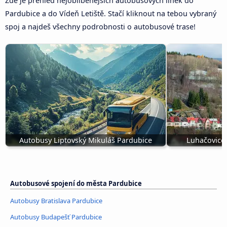
Zde je přehled nejoblíbenějších autobusových linek do
Pardubice a do Vídeň Letiště. Stačí kliknout na tebou vybraný
spoj a najdeš všechny podrobnosti o autobusové trase!
Autobusy Liptovský Mikuláš Pardubice
Luhačovice
Autobusové spojení do města Pardubice
Autobusy Bratislava Pardubice
Autobusy Budapešť Pardubice