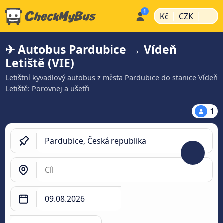
|
|
Kč
CZK
✈ Autobus Pardubice → Vídeň
Letiště (VIE)
Letištní kyvadlový autobus z města Pardubice do stanice Vídeň
Letiště: Porovnej a ušetři
1