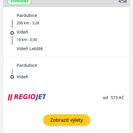
4:58
VÝHODNÝ
Pardubice
208 km - 3:28
Vídeň
18 km - 0:30
Vídeň Letiště
Pardubice
Vídeň
od
573 Kč
Zobrazit výlety