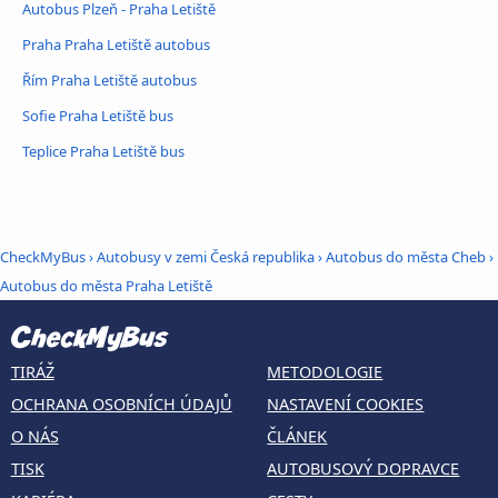
Autobus Plzeň - Praha Letiště
Praha Praha Letiště autobus
Řím Praha Letiště autobus
Sofie Praha Letiště bus
Teplice Praha Letiště bus
CheckMyBus
›
Autobusy v zemi Česká republika
›
Autobus do města Cheb
›
Autobus do města Praha Letiště
TIRÁŽ
METODOLOGIE
OCHRANA OSOBNÍCH ÚDAJŮ
NASTAVENÍ COOKIES
O NÁS
ČLÁNEK
TISK
AUTOBUSOVÝ DOPRAVCE