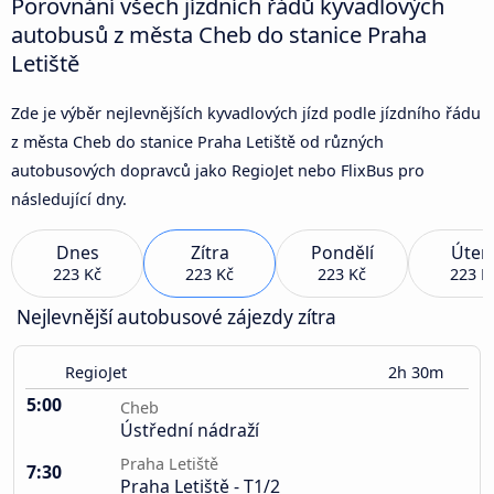
Porovnání všech jízdních řádů kyvadlových
autobusů z města Cheb do stanice Praha
Letiště
Zde je výběr nejlevnějších kyvadlových jízd podle jízdního řádu
z města Cheb do stanice Praha Letiště od různých
autobusových dopravců jako RegioJet nebo FlixBus pro
následující dny.
Dnes
Zítra
Pondělí
Úter
223 Kč
223 Kč
223 Kč
223 K
Nejlevnější autobusové zájezdy zítra
RegioJet
2h 30m
5:00
Cheb
Ústřední nádraží
Praha Letiště
7:30
Praha Letiště - T1/2