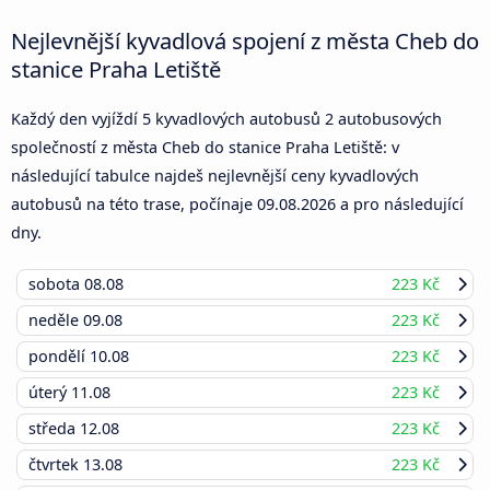
Nejlevnější kyvadlová spojení z města Cheb do
stanice Praha Letiště
Každý den vyjíždí 5 kyvadlových autobusů 2 autobusových
společností z města Cheb do stanice Praha Letiště: v
následující tabulce najdeš nejlevnější ceny kyvadlových
autobusů na této trase, počínaje
09.08.2026
a pro následující
dny.
sobota
08.08
223 Kč
neděle
09.08
223 Kč
pondělí
10.08
223 Kč
úterý
11.08
223 Kč
středa
12.08
223 Kč
čtvrtek
13.08
223 Kč