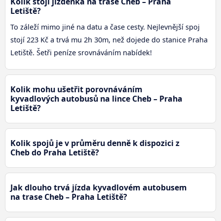
Kolik stojí jízdenka na trase Cheb – Praha
Letiště?
To záleží mimo jiné na datu a čase cesty. Nejlevnější spoj
stojí 223 Kč a trvá mu 2h 30m, než dojede do stanice Praha
Letiště. Šetři peníze srovnáváním nabídek!
Kolik mohu ušetřit porovnáváním
kyvadlových autobusů na lince Cheb – Praha
Letiště?
Kolik spojů je v průměru denně k dispozici z
Cheb do Praha Letiště?
Jak dlouho trvá jízda kyvadlovém autobusem
na trase Cheb – Praha Letiště?