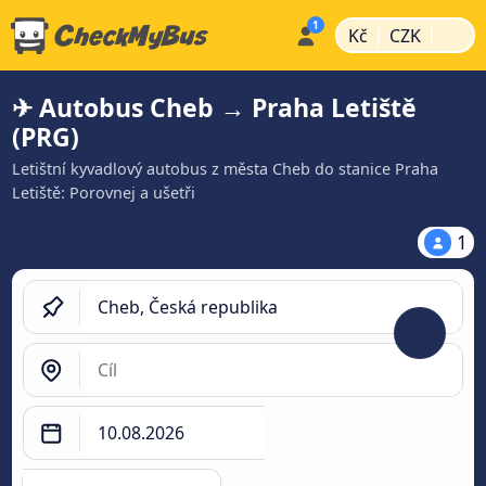
|
|
Kč
CZK
✈ Autobus Cheb → Praha Letiště
(PRG)
Letištní kyvadlový autobus z města Cheb do stanice Praha
Letiště: Porovnej a ušetři
1