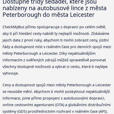
Dostupné třídy sedadel, které jsou
nabízeny na autobusové lince z města
Peterborough do města Leicester
CheckMyBus přímo spolupracuje s dopravci po celém světě,
aby ti při hledání cesty nabídl ty nejlepší možnosti. Získáváme
jejich data z první ruky, abychom ti mohli zobrazit ceny, jízdní
řády a dostupnost míst v reálném čase pro denních spojů mezi
městy Peterborough a Leicester. Díky nejaktuálnějším
informacím z ověřených zdrojů můžeš spravedlivě porovnat
všechny dostupné možnosti a vybrat si cestu, která ti nejlépe
vyhovuje.
Ceny a dostupnost spojů mezi městy Peterborough a Leicester
se neustále mění. Abychom ti mohli poskytnout nejaktuálnější
informace, jsme přímo propojeni s autobusovými dopravci,
online cestovními agenturami (OTA) a globálními distribučními
systémy (GDS) prostřednictvím rozhraní v reálném čase (API).