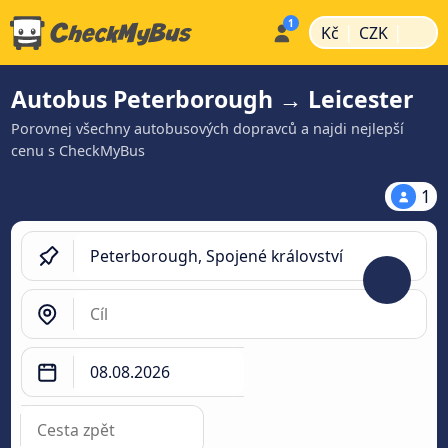
|
|
Kč
CZK
Autobus Peterborough → Leicester
Porovnej všechny autobusových dopravců a najdi nejlepší
cenu s CheckMyBus
1