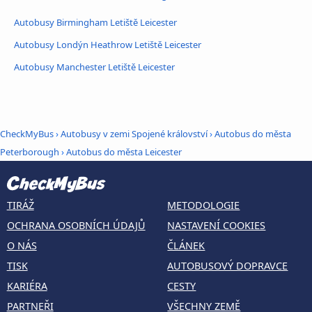
Autobusy Birmingham Letiště Leicester
Autobusy Londýn Heathrow Letiště Leicester
Autobusy Manchester Letiště Leicester
CheckMyBus
›
Autobusy v zemi Spojené království
›
Autobus do města
Peterborough
›
Autobus do města Leicester
TIRÁŽ
METODOLOGIE
OCHRANA OSOBNÍCH ÚDAJŮ
NASTAVENÍ COOKIES
O NÁS
ČLÁNEK
TISK
AUTOBUSOVÝ DOPRAVCE
KARIÉRA
CESTY
PARTNEŘI
VŠECHNY ZEMĚ