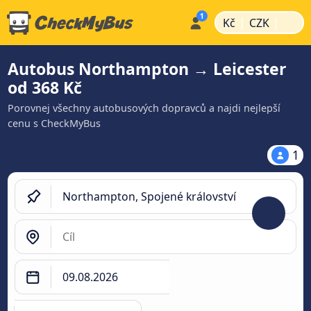
|
|
Kč
CZK
Autobus Northampton → Leicester
od 368 Kč
Porovnej všechny autobusových dopravců a najdi nejlepší
cenu s CheckMyBus
1