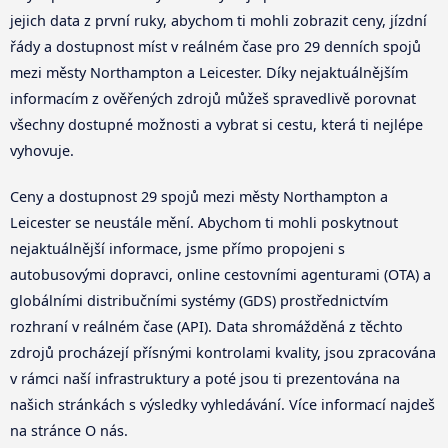
jejich data z první ruky, abychom ti mohli zobrazit ceny, jízdní
řády a dostupnost míst v reálném čase pro 29 denních spojů
mezi městy Northampton a Leicester. Díky nejaktuálnějším
informacím z ověřených zdrojů můžeš spravedlivě porovnat
všechny dostupné možnosti a vybrat si cestu, která ti nejlépe
vyhovuje.
Ceny a dostupnost 29 spojů mezi městy Northampton a
Leicester se neustále mění. Abychom ti mohli poskytnout
nejaktuálnější informace, jsme přímo propojeni s
autobusovými dopravci, online cestovními agenturami (OTA) a
globálními distribučními systémy (GDS) prostřednictvím
rozhraní v reálném čase (API). Data shromážděná z těchto
zdrojů procházejí přísnými kontrolami kvality, jsou zpracována
v rámci naší infrastruktury a poté jsou ti prezentována na
našich stránkách s výsledky vyhledávání. Více informací najdeš
na stránce O nás.