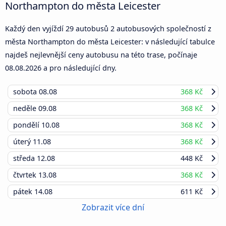
Northampton do města Leicester
Každý den vyjíždí 29 autobusů 2 autobusových společností z
města Northampton do města Leicester: v následující tabulce
najdeš nejlevnější ceny autobusu na této trase, počínaje
08.08.2026
a pro následující dny.
sobota
08.08
368 Kč
neděle
09.08
368 Kč
pondělí
10.08
368 Kč
úterý
11.08
368 Kč
středa
12.08
448 Kč
čtvrtek
13.08
368 Kč
pátek
14.08
611 Kč
Zobrazit více dní