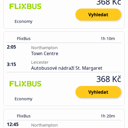
368 Kč
Vyhledat
Economy
FlixBus
1h 10m
2:05
Northampton
Town Centre
Leicester
3:15
Autobusové nádraží St. Margaret
368 Kč
Vyhledat
Economy
FlixBus
1h 20m
12:45
Northampton