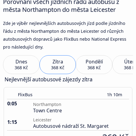
Porovnání všech jízdních řádů autobusu z
města Northampton do města Leicester
Zde je výběr nejlevnějších autobusových jízd podle jízdního
řádu z města Northampton do města Leicester od různých
autobusových dopravců jako FlixBus nebo National Express
pro následující dny.
Dnes
Zítra
Pondělí
Úter
368 Kč
368 Kč
368 Kč
368 K
Nejlevnější autobusové zájezdy zítra
FlixBus
1h 10m
0:05
Northampton
Town Centre
Leicester
1:15
Autobusové nádraží St. Margaret