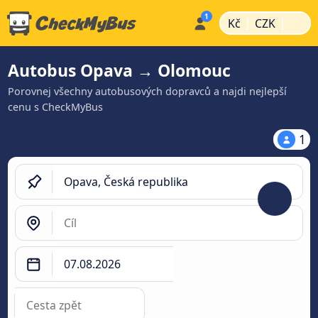
|
|
Kč
CZK
Autobus Opava → Olomouc
Porovnej všechny autobusových dopravců a najdi nejlepší
cenu s CheckMyBus
1