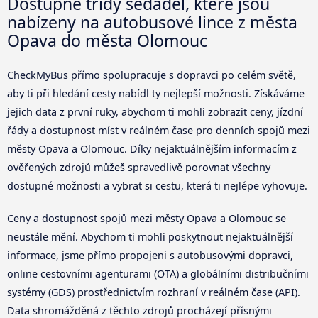
Dostupné třídy sedadel, které jsou
nabízeny na autobusové lince z města
Opava do města Olomouc
CheckMyBus přímo spolupracuje s dopravci po celém světě,
aby ti při hledání cesty nabídl ty nejlepší možnosti. Získáváme
jejich data z první ruky, abychom ti mohli zobrazit ceny, jízdní
řády a dostupnost míst v reálném čase pro denních spojů mezi
městy Opava a Olomouc. Díky nejaktuálnějším informacím z
ověřených zdrojů můžeš spravedlivě porovnat všechny
dostupné možnosti a vybrat si cestu, která ti nejlépe vyhovuje.
Ceny a dostupnost spojů mezi městy Opava a Olomouc se
neustále mění. Abychom ti mohli poskytnout nejaktuálnější
informace, jsme přímo propojeni s autobusovými dopravci,
online cestovními agenturami (OTA) a globálními distribučními
systémy (GDS) prostřednictvím rozhraní v reálném čase (API).
Data shromážděná z těchto zdrojů procházejí přísnými