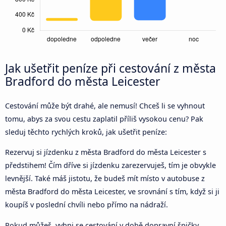
Jak ušetřit peníze při cestování z města
Bradford do města Leicester
Cestování může být drahé, ale nemusí! Chceš li se vyhnout
tomu, abys za svou cestu zaplatil příliš vysokou cenu? Pak
sleduj těchto rychlých kroků, jak ušetřit peníze:
Rezervuj si jízdenku z města Bradford do města Leicester s
předstihem! Čím dříve si jízdenku zarezervuješ, tím je obvykle
levnější. Také máš jistotu, že budeš mít místo v autobuse z
města Bradford do města Leicester, ve srovnání s tím, když si ji
koupíš v poslední chvíli nebo přímo na nádraží.
Pokud můžeš, vyhni se cestování v době dopravní špičky.