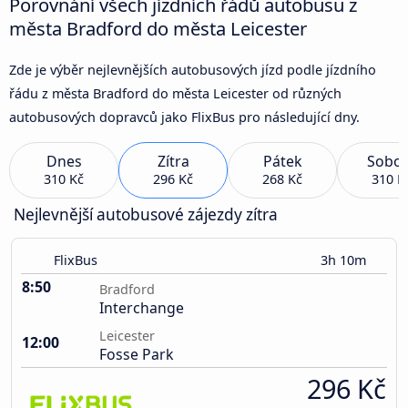
Porovnání všech jízdních řádů autobusu z
města Bradford do města Leicester
Zde je výběr nejlevnějších autobusových jízd podle jízdního
řádu z města Bradford do města Leicester od různých
autobusových dopravců jako FlixBus pro následující dny.
Dnes
Zítra
Pátek
Sobot
310 Kč
296 Kč
268 Kč
310 K
Nejlevnější autobusové zájezdy zítra
FlixBus
3h 10m
8:50
Bradford
Interchange
Leicester
12:00
Fosse Park
296 Kč