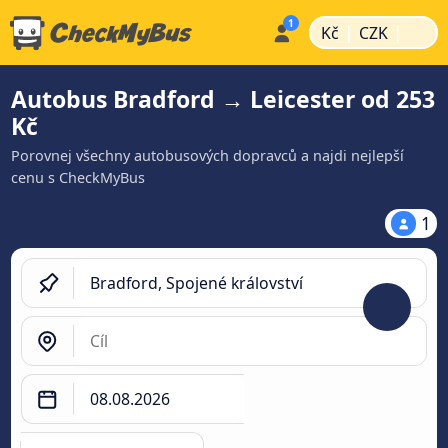
|
|
Kč
CZK
Autobus Bradford → Leicester od 253
Kč
Porovnej všechny autobusových dopravců a najdi nejlepší
cenu s CheckMyBus
1