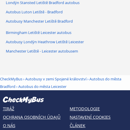
Londýn Stansted Letiště Bradford autobus
Autobus Luton Letiště - Bradford
Autobusy Manchester Letiště Bradford
Birmingham Letiště Leicester autobus
Autobusy Londýn Heathrow Letiště Leicester
Manchester Letiště - Leicester autobusem
CheckMyBus
›
Autobusy v zemi Spojené království
›
Autobus do města
Bradford
›
Autobus do města Leicester
TIRÁŽ
METODOLOGIE
OCHRANA OSOBNÍCH ÚDAJŮ
NASTAVENÍ COOKIES
O NÁS
ČLÁNEK