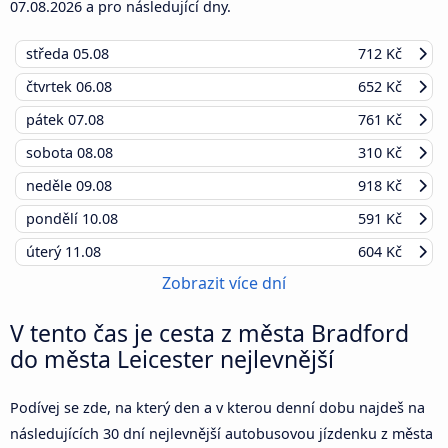
07.08.2026
a pro následující dny.
středa
05.08
712 Kč
čtvrtek
06.08
652 Kč
pátek
07.08
761 Kč
sobota
08.08
310 Kč
neděle
09.08
918 Kč
pondělí
10.08
591 Kč
úterý
11.08
604 Kč
Zobrazit více dní
V tento čas je cesta z města Bradford
do města Leicester nejlevnější
Podívej se zde, na který den a v kterou denní dobu najdeš na
následujících 30 dní nejlevnější autobusovou jízdenku z města