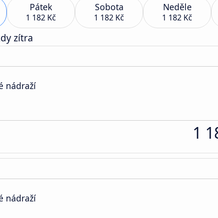
Pátek
Sobota
Neděle
1 182 Kč
1 182 Kč
1 182 Kč
dy zítra
é nádraží
1 1
é nádraží