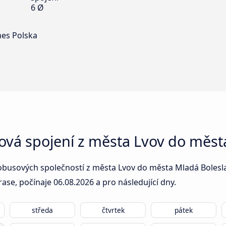
6 Ø
nes Polska
ová spojení z města Lvov do měst
obusových společností z města Lvov do města Mladá Boleslav
rase, počínaje
06.08.2026
a pro následující dny.
středa
čtvrtek
pátek