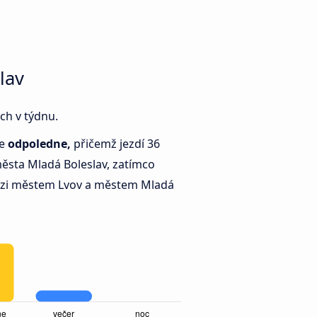
lav
ch v týdnu.
je
odpoledne,
přičemž jezdí 36
ěsta Mladá Boleslav, zatímco
zi městem Lvov a městem Mladá