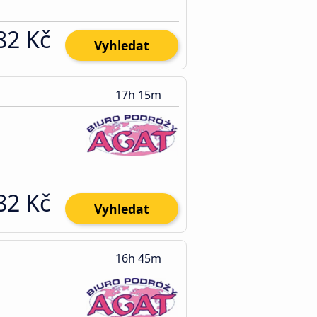
82 Kč
Vyhledat
17h 15m
82 Kč
Vyhledat
16h 45m