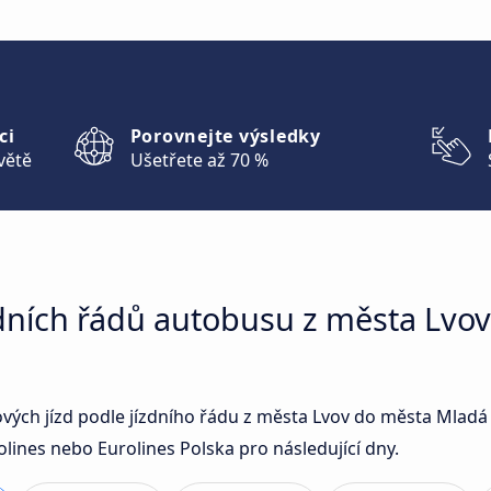
ci
Porovnejte výsledky
větě
Ušetřete až 70 %
zdních řádů autobusu z města Lvo
ových jízd podle jízdního řádu z města Lvov do města Mlad
lines nebo Eurolines Polska pro následující dny.