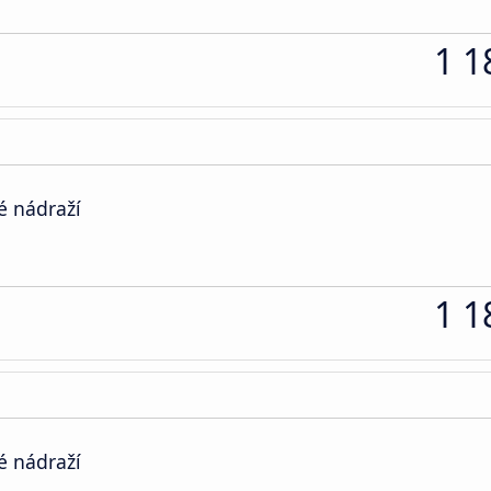
1 1
é nádraží
1 1
é nádraží