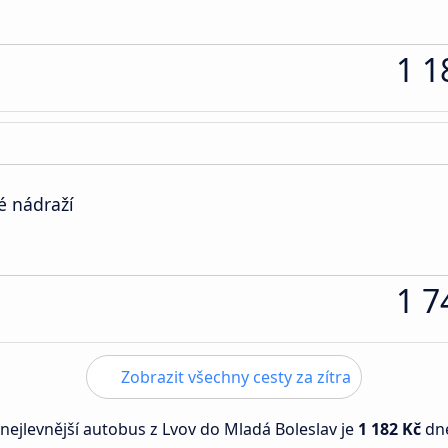
1 1
é nádraží
1 7
Zobrazit všechny cesty za zítra
 nejlevnější autobus z Lvov do Mladá Boleslav je
1 182 Kč
dn