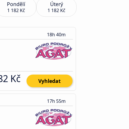
Pondělí
Úterý
1 182 Kč
1 182 Kč
18h 40m
82 Kč
Vyhledat
17h 55m