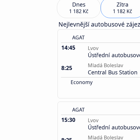
Dnes
Zítra
1 182 Kč
1 182 Kč
Nejlevnější autobusové zájez
AGAT
14:45
Lvov
Ústřední autobusov
Mladá Boleslav
8:25
Central Bus Station
Economy
AGAT
15:30
Lvov
Ústřední autobusov
Mladá Boleslav