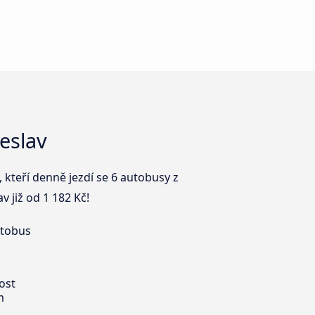
eslav
 kteří denně jezdí se 6 autobusy z
 již od 1 182 Kč!
utobus
ost
m