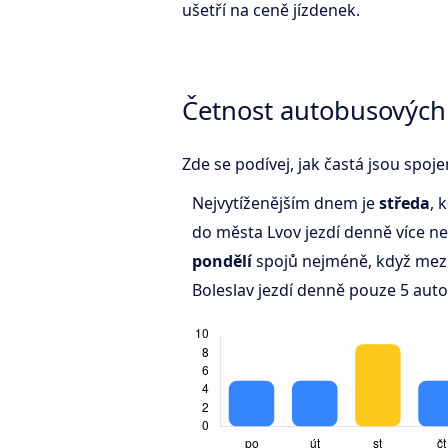
ušetří na ceně jízdenek.
Četnost autobusových
Zde se podívej, jak častá jsou spoj
Nejvytíženějším dnem je
středa
, 
do města Lvov jezdí denně více 
pondělí
spojů nejméně, když mezi
Boleslav jezdí denně pouze 5 aut