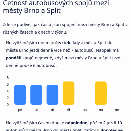
Četnost autobusových spojů mezi
městy Brno a Split
Zde se podívej, jak častá jsou spojení mezi městy Brno a Split v
různých časech a dnech v týdnu.
Nejvytíženějším dnem je
čtvrtek
, kdy z města Split do
města Brno jezdí denně více než 7 autobusů. Naopak má
pondělí
spojů nejméně, když mezi městy Brno a Split jezdí
denně pouze 6 autobusů.
Nejvytíženějším časem dne je
odpoledne,
přičemž jezdí 10
autobusů z města Brno do města Split, zatímco
dopoledne