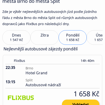
města Brno do města Split
Zde je výběr nejlevnějších autobusových jízd podle jízdního
řádu z města Brno do města Split od různých autobusových
dopravců jako FlixBus pro následující dny.
Dnes
Zítra
Pondělí
Úter
1 547 Kč
1 658 Kč
1 657 
Nejlevnější autobusové zájezdy pondělí
FlixBus
14h 40m
22:35
Brno
Hotel Grand
Split
13:15
Autobusové nádraží
1 658 Kč
Vyhledat