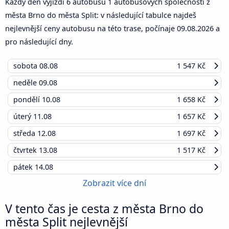
Každý den vyjíždí 6 autobusů 1 autobusových společností z
města Brno do města Split: v následující tabulce najdeš
nejlevnější ceny autobusu na této trase, počínaje
09.08.2026
a
pro následující dny.
sobota
08.08
1 547 Kč
neděle
09.08
pondělí
10.08
1 658 Kč
úterý
11.08
1 657 Kč
středa
12.08
1 697 Kč
čtvrtek
13.08
1 517 Kč
pátek
14.08
Zobrazit více dní
V tento čas je cesta z města Brno do
města Split nejlevnější