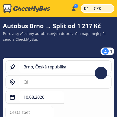
|
|
Kč
CZK
Autobus Brno → Split od 1 217 Kč
Porovnej všechny autobusových dopravců a najdi nejlepší
cenu s CheckMyBus
1