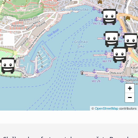
+
−
©
OpenStreetMap
contributors