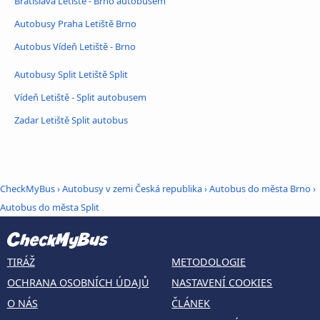
Bratislava Letiště - Brno autobusem
Autobusy Praha Letiště Brno
Autobus Vídeň Letiště - Brno
Autobusy Split Letiště Split
Vídeň Letiště - Split autobusem
Zadar Letiště Split autobus
CheckMyBus
›
Autobusy v zemi Česká republika
›
Autobus do města Brno
›
Autobus do města Split
TIRÁŽ
METODOLOGIE
OCHRANA OSOBNÍCH ÚDAJŮ
NASTAVENÍ COOKIES
O NÁS
ČLÁNEK