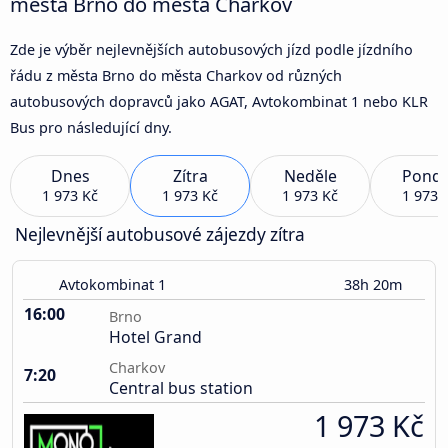
města Brno do města Charkov
Zde je výběr nejlevnějších autobusových jízd podle jízdního
řádu z města Brno do města Charkov od různých
autobusových dopravců jako AGAT, Avtokombinat 1 nebo KLR
Bus pro následující dny.
Dnes
Zítra
Neděle
Pondě
1 973 Kč
1 973 Kč
1 973 Kč
1 973 
Nejlevnější autobusové zájezdy zítra
Avtokombinat 1
38h 20m
16:00
Brno
Hotel Grand
Charkov
7:20
Central bus station
1 973 Kč