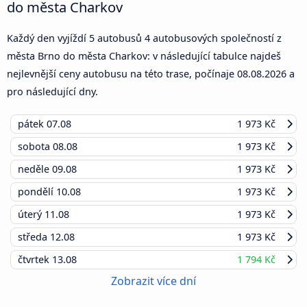
do města Charkov
Každý den vyjíždí 5 autobusů 4 autobusových společností z
města Brno do města Charkov: v následující tabulce najdeš
nejlevnější ceny autobusu na této trase, počínaje
08.08.2026
a
pro následující dny.
pátek
07.08
1 973 Kč
sobota
08.08
1 973 Kč
neděle
09.08
1 973 Kč
pondělí
10.08
1 973 Kč
úterý
11.08
1 973 Kč
středa
12.08
1 973 Kč
čtvrtek
13.08
1 794 Kč
Zobrazit více dní