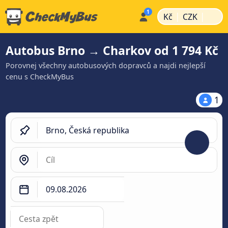
|
|
Kč
CZK
Autobus Brno → Charkov od 1 794 Kč
Porovnej všechny autobusových dopravců a najdi nejlepší
cenu s CheckMyBus
1