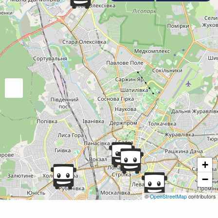
+
−
©
OpenStreetMap
contributors