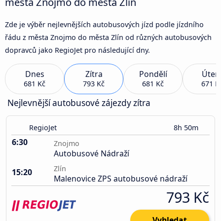
města Znojmo do města Zlín
Zde je výběr nejlevnějších autobusových jízd podle jízdního
řádu z města Znojmo do města Zlín od různých autobusových
dopravců jako RegioJet pro následující dny.
Dnes
Zítra
Pondělí
Úter
681 Kč
793 Kč
681 Kč
671 K
Nejlevnější autobusové zájezdy zítra
RegioJet
8h 50m
6:30
Znojmo
Autobusové Nádraží
Zlín
15:20
Malenovice ZPS autobusové nádraží
793 Kč
Vyhledat