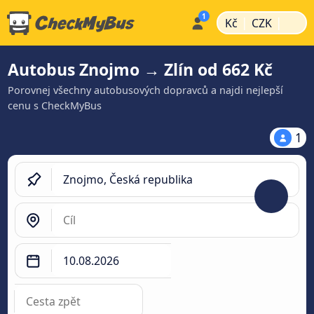
|
|
Kč
CZK
Autobus Znojmo → Zlín od 662 Kč
Porovnej všechny autobusových dopravců a najdi nejlepší
cenu s CheckMyBus
1