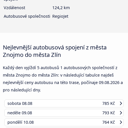
Vzdálenost
124,2 km
Autobusové společnosti
RegioJet
Nejlevnější autobusová spojení z města
Znojmo do města Zlín
Každý den vyjíždí 5 autobusů 1 autobusových společností z
města Znojmo do města Zlín: v následující tabulce najdeš
nejlevnější ceny autobusu na této trase, počínaje
09.08.2026
a
pro následující dny.
sobota
08.08
785 Kč
neděle
09.08
793 Kč
pondělí
10.08
764 Kč