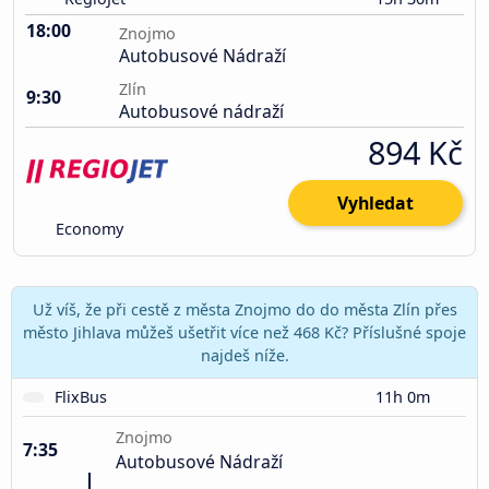
18:00
Znojmo
Autobusové Nádraží
Zlín
9:30
Autobusové nádraží
894 Kč
Vyhledat
Economy
Už víš, že při cestě z města Znojmo do do města Zlín přes
město Jihlava můžeš ušetřit více než 468 Kč? Příslušné spoje
najdeš níže.
FlixBus
11h 0m
Znojmo
7:35
Autobusové Nádraží