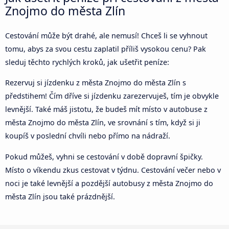
Znojmo do města Zlín
Cestování může být drahé, ale nemusí! Chceš li se vyhnout
tomu, abys za svou cestu zaplatil příliš vysokou cenu? Pak
sleduj těchto rychlých kroků, jak ušetřit peníze:
Rezervuj si jízdenku z města Znojmo do města Zlín s
předstihem! Čím dříve si jízdenku zarezervuješ, tím je obvykle
levnější. Také máš jistotu, že budeš mít místo v autobuse z
města Znojmo do města Zlín, ve srovnání s tím, když si ji
koupíš v poslední chvíli nebo přímo na nádraží.
Pokud můžeš, vyhni se cestování v době dopravní špičky.
Místo o víkendu zkus cestovat v týdnu. Cestování večer nebo v
noci je také levnější a pozdější autobusy z města Znojmo do
města Zlín jsou také prázdnější.