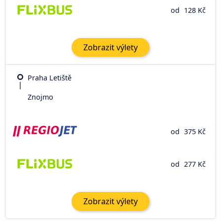
od
128 Kč
Zobrazit výlety
Praha Letiště
Znojmo
od
375 Kč
od
277 Kč
Zobrazit výlety