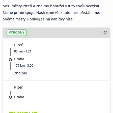
Mezi městy Plzeň a Znojmo bohužel v tuto chvíli neexistují
žádné přímé spoje. Našli jsme však tato mezipřistání mezi
oběma městy. Podívej se na nabídky níže!
4:21
VÝHODNÝ
Plzeň
85 km - 1:21
Praha
179 km - 3:00
Znojmo
Plzeň
Praha