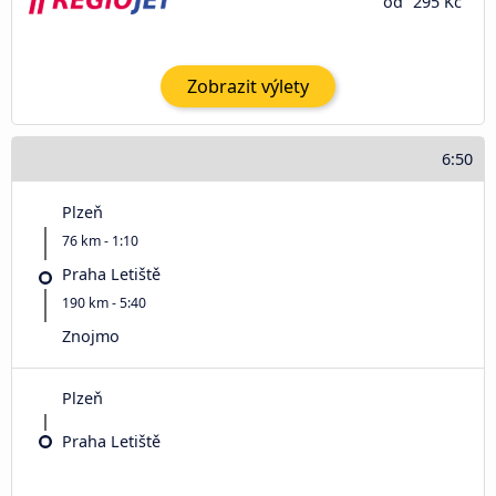
od
295 Kč
Zobrazit výlety
6:50
Plzeň
76 km - 1:10
Praha Letiště
190 km - 5:40
Znojmo
Plzeň
Praha Letiště