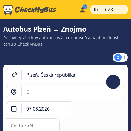
|
|
Kč
CZK
Autobus Plzeň → Znojmo
Porovnej všechny autobusových dopravců a najdi nejlepší
cenu s CheckMyBus
1