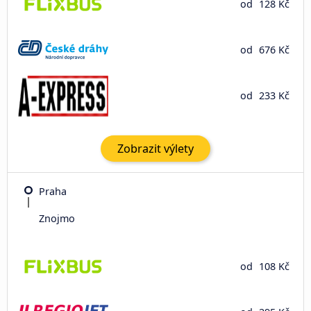
od
128 Kč
od
676 Kč
od
233 Kč
Zobrazit výlety
Praha
Znojmo
od
108 Kč