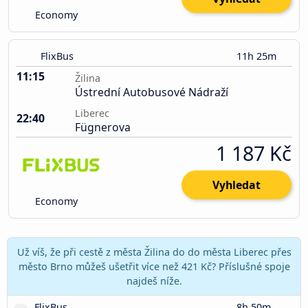
Economy
FlixBus
11h 25m
11:15
Žilina
Ústrední Autobusové Nádraží
Liberec
22:40
Fügnerova
1 187 Kč
Vyhledat
Economy
Už víš, že při cestě z města Žilina do do města Liberec přes
město Brno můžeš ušetřit více než 421 Kč? Příslušné spoje
najdeš níže.
FlixBus
8h 50m