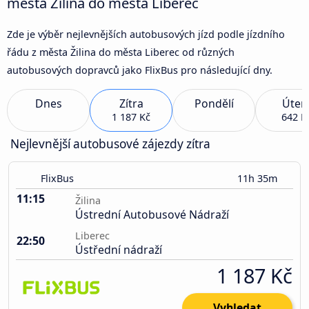
města Žilina do města Liberec
Zde je výběr nejlevnějších autobusových jízd podle jízdního
řádu z města Žilina do města Liberec od různých
autobusových dopravců jako FlixBus pro následující dny.
Dnes
Zítra
Pondělí
Úter
1 187 Kč
642 K
Nejlevnější autobusové zájezdy zítra
FlixBus
11h 35m
11:15
Žilina
Ústrední Autobusové Nádraží
Liberec
22:50
Ústřední nádraží
1 187 Kč
Vyhledat