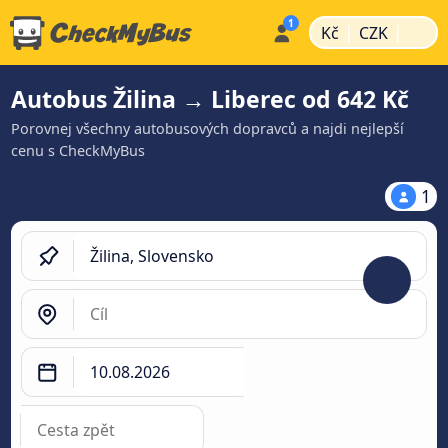
|
|
Kč
CZK
Autobus Žilina → Liberec od 642 Kč
Porovnej všechny autobusových dopravců a najdi nejlepší
cenu s CheckMyBus
1