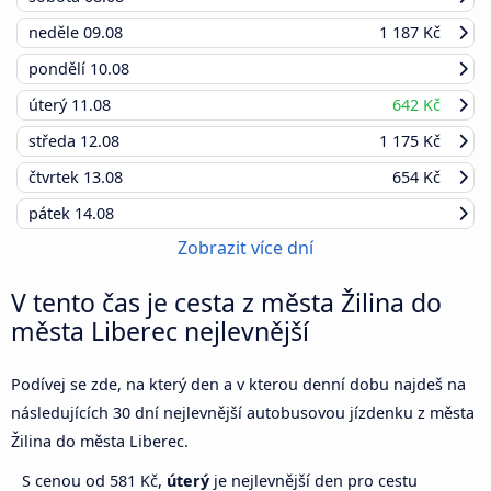
neděle
09.08
1 187 Kč
pondělí
10.08
úterý
11.08
642 Kč
středa
12.08
1 175 Kč
čtvrtek
13.08
654 Kč
pátek
14.08
Zobrazit více dní
V tento čas je cesta z města Žilina do
města Liberec nejlevnější
Podívej se zde, na který den a v kterou denní dobu najdeš na
následujících 30 dní nejlevnější autobusovou jízdenku z města
Žilina do města Liberec.
S cenou od 581 Kč,
úterý
je nejlevnější den pro cestu