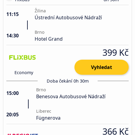
Žilina
11:15
Ústrední Autobusové Nádraží
Brno
14:30
Hotel Grand
399 Kč
Vyhledat
Economy
Doba čekání 0h 30m
Brno
15:00
Benesova Autobusové Nádraží
Liberec
20:05
Fügnerova
366 Kč