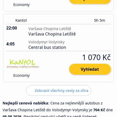
Economy
Kantol
5h 5m
22:00
Varšava Chopina Letiště
Varšava Chopina Letiště
Volodymyr-Volynsky
4:05
Central bus station
1 070 Kč
Vyhledat
Economy
Zobrazit všechny cesty za zítra
Nejlepší cenová nabídka
: Cena za nejlevnější autobus z
Varšava Chopina Letiště do Volodymyr-Volynsky je
704 Kč
dne
05.08.2026
. Flexibilní cestující ušetří na ceně jízdenek.