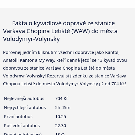
Fakta o kyvadlové dopravě ze stanice
Varšava Chopina Letiště (WAW) do města
Volodymyr-Volynsky
Porovnej jedním kliknutím všechni dopravce jako Kantol,
Anatolii Kantor a My Way, kteří denně jezdí se 13 kyvadlovou
dopravou ze stanice Varšava Chopina Letiště do města
Volodymyr-Volynsky! Rezervuj si jízdenku ze stanice Varšava
Chopina Letiště do města Volodymyr-Volynsky již od 704 Kč!
Nejlevnější autobus
704 Kč
Nejrychlejší autobus
5h 45m
První autobus
10:25
Poslední autobus
22:30
Denní autobusové
13 Ø