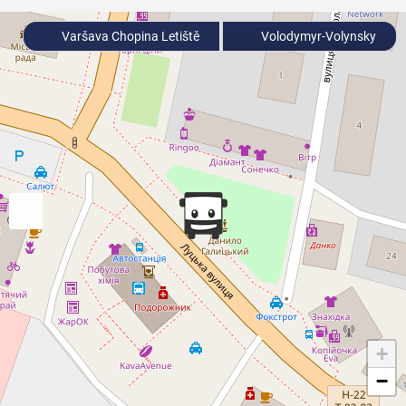
Varšava Chopina Letiště
Volodymyr-Volynsky
+
−