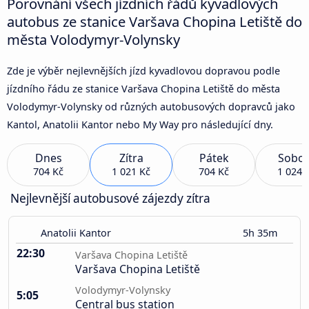
Porovnání všech jízdních řádů kyvadlových
autobus ze stanice Varšava Chopina Letiště do
města Volodymyr-Volynsky
Zde je výběr nejlevnějších jízd kyvadlovou dopravou podle
jízdního řádu ze stanice Varšava Chopina Letiště do města
Volodymyr-Volynsky od různých autobusových dopravců jako
Kantol, Anatolii Kantor nebo My Way pro následující dny.
Dnes
Zítra
Pátek
Sobot
704 Kč
1 021 Kč
704 Kč
1 024 
Nejlevnější autobusové zájezdy zítra
Anatolii Kantor
5h 35m
22:30
Varšava Chopina Letiště
Varšava Chopina Letiště
Volodymyr-Volynsky
5:05
Central bus station