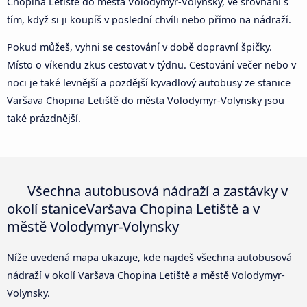
Chopina Letiště do města Volodymyr-Volynsky, ve srovnání s
tím, když si ji koupíš v poslední chvíli nebo přímo na nádraží.
Pokud můžeš, vyhni se cestování v době dopravní špičky.
Místo o víkendu zkus cestovat v týdnu. Cestování večer nebo v
noci je také levnější a pozdější kyvadlový autobusy ze stanice
Varšava Chopina Letiště do města Volodymyr-Volynsky jsou
také prázdnější.
Všechna autobusová nádraží a zastávky v
okolí staniceVaršava Chopina Letiště a v
městě Volodymyr-Volynsky
Níže uvedená mapa ukazuje, kde najdeš všechna autobusová
nádraží v okolí Varšava Chopina Letiště a městě Volodymyr-
Volynsky.