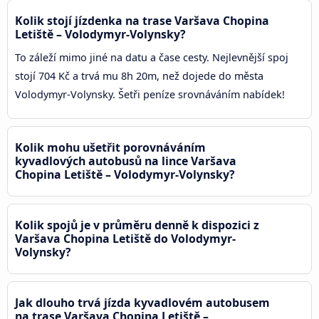
Kolik stojí jízdenka na trase Varšava Chopina
Letiště – Volodymyr-Volynsky?
To záleží mimo jiné na datu a čase cesty. Nejlevnější spoj
stojí 704 Kč a trvá mu 8h 20m, než dojede do města
Volodymyr-Volynsky. Šetři peníze srovnáváním nabídek!
Kolik mohu ušetřit porovnáváním
kyvadlových autobusů na lince Varšava
Chopina Letiště – Volodymyr-Volynsky?
Kolik spojů je v průměru denně k dispozici z
Varšava Chopina Letiště do Volodymyr-
Volynsky?
Jak dlouho trvá jízda kyvadlovém autobusem
na trase Varšava Chopina Letiště –