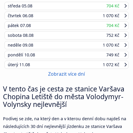
středa
05.08
704 Kč
čtvrtek
06.08
1 070 Kč
pátek
07.08
704 Kč
sobota
08.08
752 Kč
neděle
09.08
1 070 Kč
pondělí
10.08
749 Kč
úterý
11.08
1 072 Kč
Zobrazit více dní
V tento čas je cesta ze stanice Varšava
Chopina Letiště do města Volodymyr-
Volynsky nejlevnější
Podívej se zde, na který den a v kterou denní dobu najdeš na
následujících 30 dní nejlevnější jízdenku ze stanice Varšava