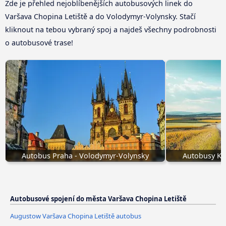
Zde je přehled nejoblíbenějších autobusových linek do
Varšava Chopina Letiště a do Volodymyr-Volynsky. Stačí
kliknout na tebou vybraný spoj a najdeš všechny podrobnosti
o autobusové trase!
Autobus Praha - Volodymyr-Volynsky
Autobusy Ki
Autobusové spojení do města Varšava Chopina Letiště
Augustow Varšava Chopina Letiště autobus