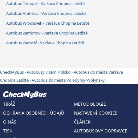
Autobus Ternopil - Varšava Chopina Letiště
Autobus Vratislav - Varšava Chopina Letiště
Autobus Włocławek - Varšava Chopina Letiště
Autobus Zambrow - Varšava Chopina Letiště
Autobus Zamość - Varšava Chopina Letiště
CheckMyBus
›
Autobusy v zemi Polsko
›
Autobus do města Varšava
Chopina Letiště
›
Autobus do města Volodymyr-Volynsky
TIRÁŽ
METODOLOGIE
OCHRANA OSOBNÍCH ÚDAJŮ
NASTAVENÍ COOKIES
O NÁS
ČLÁNEK
TISK
AUTOBUSOVÝ DOPRAVCE