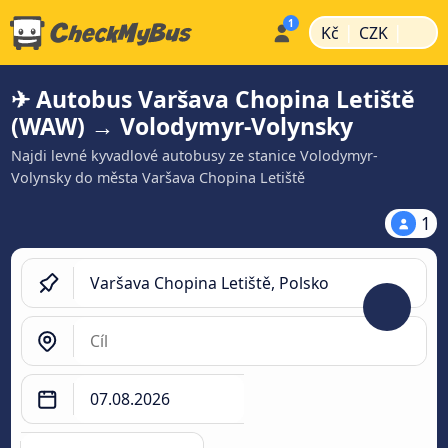
|
|
Kč
CZK
✈ Autobus Varšava Chopina Letiště
(WAW) → Volodymyr-Volynsky
Najdi levné kyvadlové autobusy ze stanice Volodymyr-
Volynsky do města Varšava Chopina Letiště
1