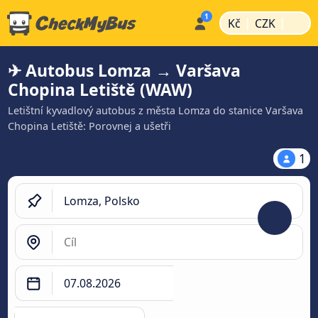
|
|
Kč
CZK
✈ Autobus Lomza → Varšava
Chopina Letiště (WAW)
Letištní kyvadlový autobus z města Lomza do stanice Varšava
Chopina Letiště: Porovnej a ušetři
1