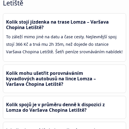
Letiště
Kolik stojí jízdenka na trase Lomza – Varšava
Chopina Letiště?
To záleží mimo jiné na datu a čase cesty. Nejlevnější spoj
stojí 366 Kč a trvá mu 2h 35m, než dojede do stanice
Varšava Chopina Letiště. Šetři peníze srovnáváním nabídek!
Kolik mohu ušetřit porovnáváním
kyvadlových autobusů na lince Lomza –
Varšava Chopina Letiště?
Kolik spojů je v průměru denně k dispozici z
Lomza do Varšava Chopina Letiště?