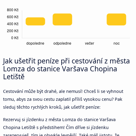
Jak ušetřit peníze při cestování z města
Lomza do stanice Varšava Chopina
Letiště
Cestování může být drahé, ale nemusí! Chceš li se vyhnout
tomu, abys za svou cestu zaplatil příliš vysokou cenu? Pak
sleduj těchto rychlých kroků, jak ušetřit peníze:
Rezervuj si jízdenku z města Lomza do stanice Varšava
Chopina Letiště s předstihem! Čím dříve si jízdenku
zarezervuješ, tím je obvykle levnější. Také máš jistotu, že