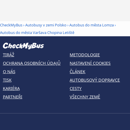
CheckMyBus
›
Autobusy v zemi Polsko
›
Autobus do města Lomza
›
Autobus do města Varšava Chopina Letiště
TIRÁŽ
METODOLOGIE
OCHRANA OSOBNÍCH ÚDAJŮ
NASTAVENÍ COOKIES
O NÁS
ČLÁNEK
TISK
AUTOBUSOVÝ DOPRAVCE
KARIÉRA
CESTY
PARTNEŘI
VŠECHNY ZEMĚ