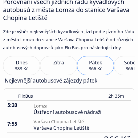
Porovnání všech jízdních řádů kyvadlových
autobusů z města Lomza do stanice Varšava
Chopina Letiště
Zde je výběr nejlevnějších kyvadlových jízd podle jízdního řádu
z města Lomza do stanice Varšava Chopina Letiště od různých
autobusových dopravců jako FlixBus pro následující dny.
Dnes
Zítra
Pátek
Sobot
383 Kč
366 Kč
366 K
Nejlevnější autobusové zájezdy pátek
FlixBus
2h 35m
5:20
Lomza
Ústřední autobusové nádraží
Varšava Chopina Letiště
7:55
Varšava Chopina Letiště