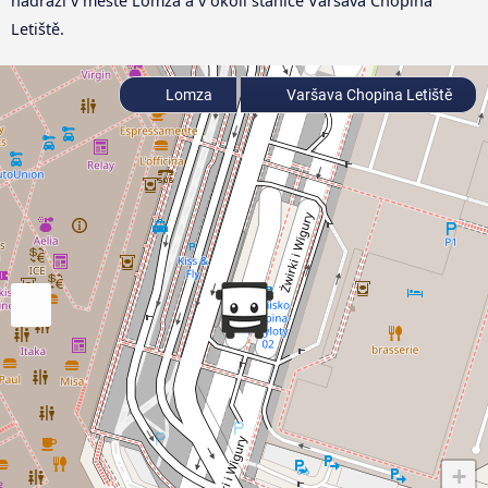
nádraží v městě Lomza a v okolí stanice Varšava Chopina
Letiště.
Lomza
Varšava Chopina Letiště
+