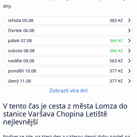
dny.
středa
05.08
383 Kč
čtvrtek
06.08
pátek
07.08
366 Kč
sobota
08.08
366 Kč
neděle
09.08
563 Kč
pondělí
10.08
377 Kč
úterý
11.08
377 Kč
Zobrazit více dní
V tento čas je cesta z města Lomza do
stanice Varšava Chopina Letiště
nejlevnější
Podívej se zde, na který den a v kterou denní dobu najdeš na