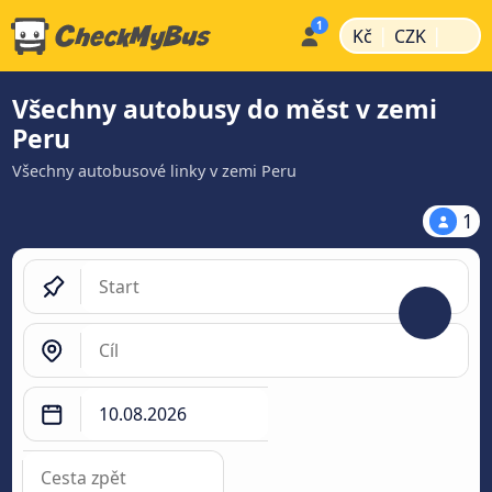
|
|
Kč
CZK
Všechny autobusy do měst v zemi
Peru
Všechny autobusové linky v zemi Peru
1