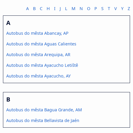
A
B
C
H
I
J
L
M
N
O
P
S
T
V
Y
Z
A
Autobus do města Abancay, AP
Autobus do města Aguas Calientes
Autobus do města Arequipa, AR
Autobus do města Ayacucho Letiště
Autobus do města Ayacucho, AY
B
Autobus do města Bagua Grande, AM
Autobus do města Bellavista de Jaén