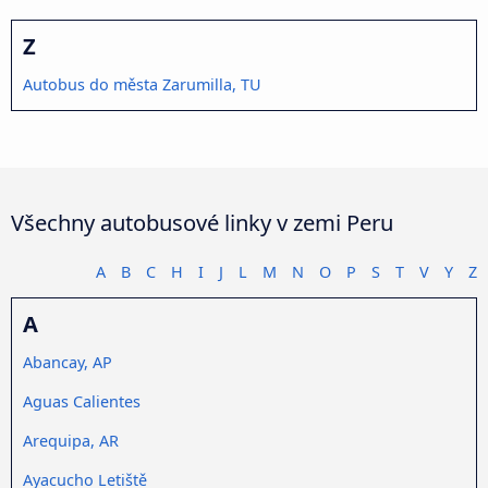
Z
Autobus do města Zarumilla, TU
Všechny autobusové linky v zemi Peru
A
B
C
H
I
J
L
M
N
O
P
S
T
V
Y
Z
A
Abancay, AP
Aguas Calientes
Arequipa, AR
Ayacucho Letiště