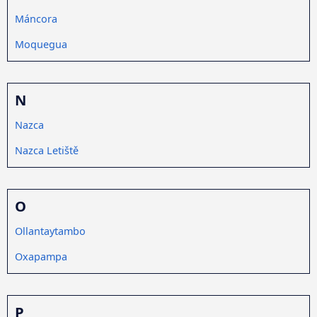
Máncora
Moquegua
N
Nazca
Nazca Letiště
O
Ollantaytambo
Oxapampa
P