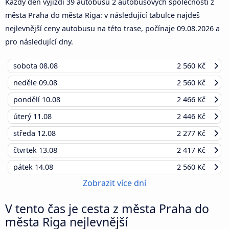
Každý den vyjíždí 39 autobusů 2 autobusových společností z
města Praha do města Riga: v následující tabulce najdeš
nejlevnější ceny autobusu na této trase, počínaje
09.08.2026
a
pro následující dny.
sobota
08.08
2 560 Kč
neděle
09.08
2 560 Kč
pondělí
10.08
2 466 Kč
úterý
11.08
2 446 Kč
středa
12.08
2 277 Kč
čtvrtek
13.08
2 417 Kč
pátek
14.08
2 560 Kč
Zobrazit více dní
V tento čas je cesta z města Praha do
města Riga nejlevnější