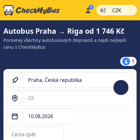
|
|
Kč
CZK
Autobus Praha → Riga od 1 746 Kč
Porovnej všechny autobusových dopravců a najdi nejlepší
cenu s CheckMyBus
1