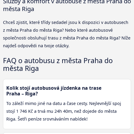
Služby a komfort v autobuse z města Praha do
města Riga
Chceš zjistit, které třídy sedadel jsou k dispozici v autobusech
z města Praha do města Riga? Nebo které autobusové
společnosti obsluhují trasu z města Praha do města Riga? Níže
najdeš odpovědi na tvoje otázky.
FAQ o autobusu z města Praha do
města Riga
Kolik stojí autobusová jízdenka na trase
Praha – Riga?
To záleží mimo jiné na datu a čase cesty. Nejlevnější spoj
stojí 1 746 Kč a trvá mu 24h 40m, než dojede do města
Riga. Šetři peníze srovnáváním nabídek!