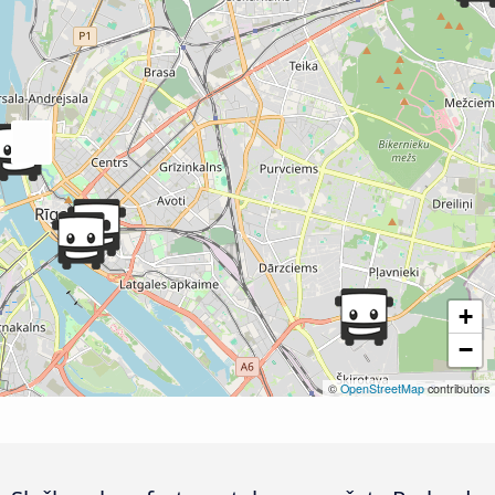
+
−
©
OpenStreetMap
contributors