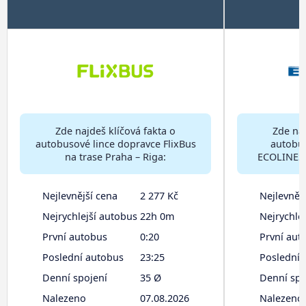
Zde najdeš klíčová fakta o
Zde naj
autobusové lince dopravce FlixBus
autobus
na trase Praha – Riga:
ECOLINES n
Nejlevnější cena
2 277 Kč
Nejlevněj
Nejrychlejší autobus
22h 0m
Nejrychle
První autobus
0:20
První aut
Poslední autobus
23:25
Poslední 
Denní spojení
35 Ø
Denní spo
Nalezeno
07.08.2026
Nalezeno