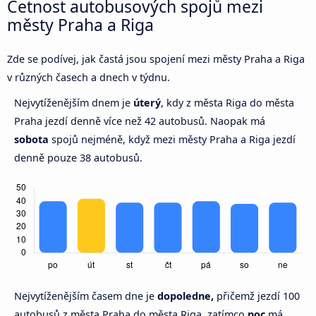
Četnost autobusových spojů mezi
městy Praha a Riga
Zde se podívej, jak častá jsou spojení mezi městy Praha a Riga
v různých časech a dnech v týdnu.
Nejvytíženějším dnem je
úterý
, kdy z města Riga do města
Praha jezdí denně více než 42 autobusů. Naopak má
sobota
spojů nejméně, když mezi městy Praha a Riga jezdí
denně pouze 38 autobusů.
Nejvytíženějším časem dne je
dopoledne,
přičemž jezdí 100
autobusů z města Praha do města Riga, zatímco
noc
má