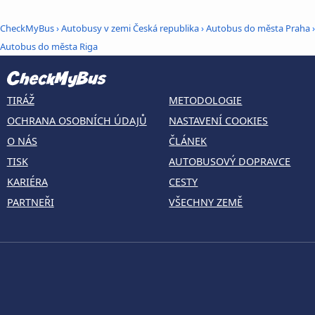
CheckMyBus
›
Autobusy v zemi Česká republika
›
Autobus do města Praha
›
Autobus do města Riga
TIRÁŽ
METODOLOGIE
OCHRANA OSOBNÍCH ÚDAJŮ
NASTAVENÍ COOKIES
O NÁS
ČLÁNEK
TISK
AUTOBUSOVÝ DOPRAVCE
KARIÉRA
CESTY
PARTNEŘI
VŠECHNY ZEMĚ