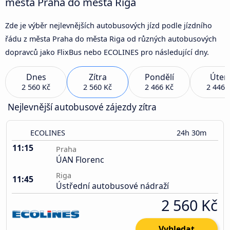
města Praha do města Riga
Zde je výběr nejlevnějších autobusových jízd podle jízdního
řádu z města Praha do města Riga od různých autobusových
dopravců jako FlixBus nebo ECOLINES pro následující dny.
Dnes
Zítra
Pondělí
Úter
2 560 Kč
2 560 Kč
2 466 Kč
2 446 
Nejlevnější autobusové zájezdy zítra
ECOLINES
24h 30m
11:15
Praha
ÚAN Florenc
Riga
11:45
Ústřední autobusové nádraží
2 560 Kč
Vyhledat