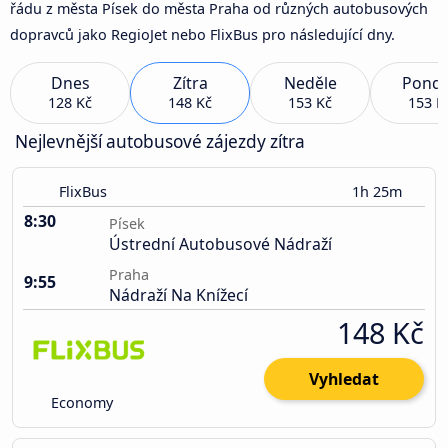
řádu z města Písek do města Praha od různých autobusových
dopravců jako RegioJet nebo FlixBus pro následující dny.
Dnes
Zítra
Neděle
Pondě
128 Kč
148 Kč
153 Kč
153 K
Nejlevnější autobusové zájezdy zítra
FlixBus
1h 25m
8:30
Písek
Ústrední Autobusové Nádraží
Praha
9:55
Nádraží Na Knížecí
148 Kč
Vyhledat
Economy