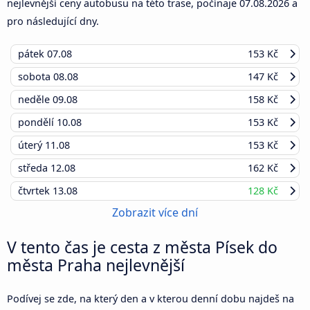
nejlevnější ceny autobusu na této trase, počínaje
07.08.2026
a
pro následující dny.
pátek
07.08
153 Kč
sobota
08.08
147 Kč
neděle
09.08
158 Kč
pondělí
10.08
153 Kč
úterý
11.08
153 Kč
středa
12.08
162 Kč
čtvrtek
13.08
128 Kč
Zobrazit více dní
V tento čas je cesta z města Písek do
města Praha nejlevnější
Podívej se zde, na který den a v kterou denní dobu najdeš na