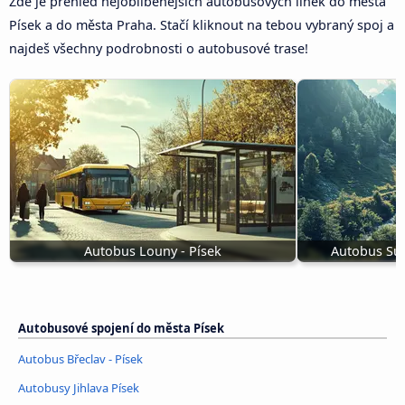
Zde je přehled nejoblíbenějších autobusových linek do města
Písek a do města Praha. Stačí kliknout na tebou vybraný spoj a
najdeš všechny podrobnosti o autobusové trase!
Autobus Louny - Písek
Autobus Suc
Autobusové spojení do města Písek
Autobus Břeclav - Písek
Autobusy Jihlava Písek