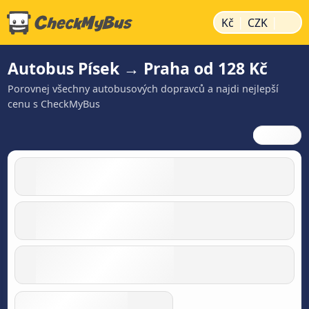
|
|
Kč
CZK
Autobus Písek → Praha od 128 Kč
Porovnej všechny autobusových dopravců a najdi nejlepší
cenu s CheckMyBus