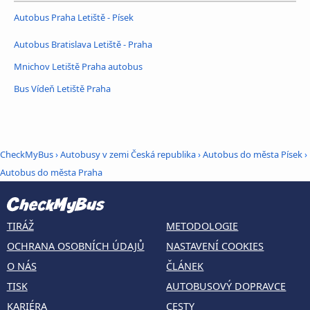
Autobus Praha Letiště - Písek
Autobus Bratislava Letiště - Praha
Mnichov Letiště Praha autobus
Bus Vídeň Letiště Praha
CheckMyBus
›
Autobusy v zemi Česká republika
›
Autobus do města Písek
›
Autobus do města Praha
TIRÁŽ
METODOLOGIE
OCHRANA OSOBNÍCH ÚDAJŮ
NASTAVENÍ COOKIES
O NÁS
ČLÁNEK
TISK
AUTOBUSOVÝ DOPRAVCE
KARIÉRA
CESTY