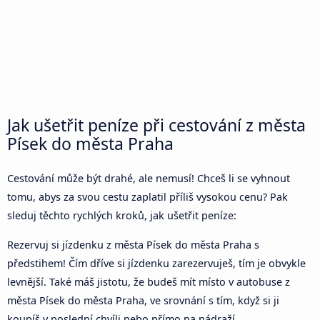
Jak ušetřit peníze při cestování z města
Písek do města Praha
Cestování může být drahé, ale nemusí! Chceš li se vyhnout
tomu, abys za svou cestu zaplatil příliš vysokou cenu? Pak
sleduj těchto rychlých kroků, jak ušetřit peníze:
Rezervuj si jízdenku z města Písek do města Praha s
předstihem! Čím dříve si jízdenku zarezervuješ, tím je obvykle
levnější. Také máš jistotu, že budeš mít místo v autobuse z
města Písek do města Praha, ve srovnání s tím, když si ji
koupíš v poslední chvíli nebo přímo na nádraží.