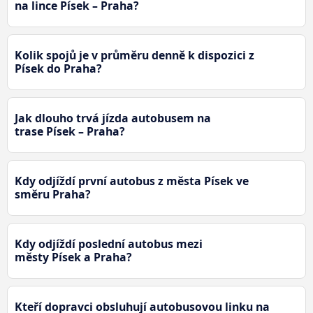
na lince Písek – Praha?
Kolik spojů je v průměru denně k dispozici z
Písek do Praha?
Jak dlouho trvá jízda autobusem na
trase Písek – Praha?
Kdy odjíždí první autobus z města Písek ve
směru Praha?
Kdy odjíždí poslední autobus mezi
městy Písek a Praha?
Kteří dopravci obsluhují autobusovou linku na