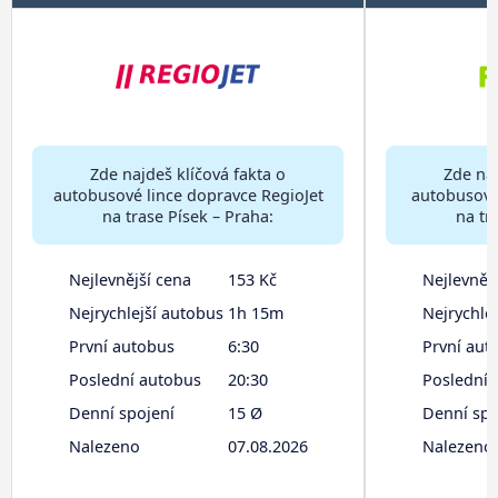
Zde najdeš klíčová fakta o
Zde naj
autobusové lince dopravce RegioJet
autobusové 
na trase Písek – Praha:
na tr
Nejlevnější cena
153 Kč
Nejlevněj
Nejrychlejší autobus
1h 15m
Nejrychle
První autobus
6:30
První aut
Poslední autobus
20:30
Poslední 
Denní spojení
15 Ø
Denní spo
Nalezeno
07.08.2026
Nalezeno