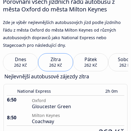
Porovnání všech jízdních řádů autobusu z
města Oxford do města Milton Keynes
Zde je výběr nejlevnějších autobusových jízd podle jízdního
řádu z města Oxford do města Milton Keynes od různých
autobusových dopravců jako National Express nebo
Stagecoach pro následující dny.
Dnes
Zítra
Pátek
Sobot
262 Kč
262 Kč
262 Kč
262 K
Nejlevnější autobusové zájezdy zítra
National Express
2h 0m
6:50
Oxford
Gloucester Green
Milton Keynes
8:50
Coachway