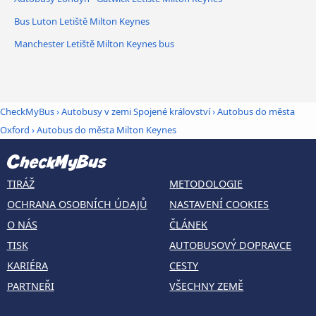
Bus Luton Letiště Milton Keynes
Manchester Letiště Milton Keynes bus
CheckMyBus
›
Autobusy v zemi Spojené království
›
Autobus do města
Oxford
›
Autobus do města Milton Keynes
TIRÁŽ
METODOLOGIE
OCHRANA OSOBNÍCH ÚDAJŮ
NASTAVENÍ COOKIES
O NÁS
ČLÁNEK
TISK
AUTOBUSOVÝ DOPRAVCE
KARIÉRA
CESTY
PARTNEŘI
VŠECHNY ZEMĚ