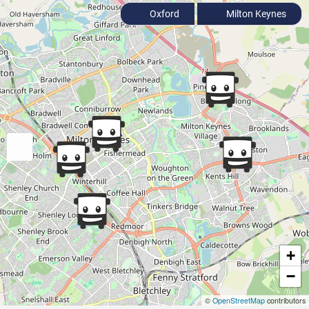
Oxford
Milton Keynes
+
−
©
OpenStreetMap
contributors