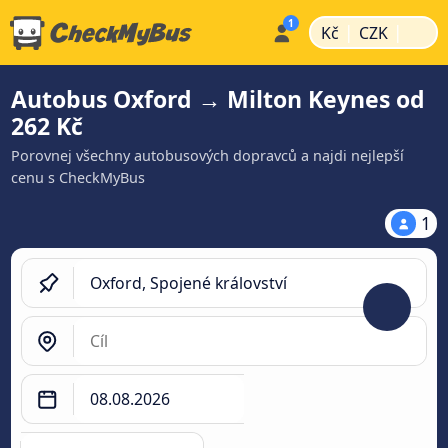
|
|
Kč
CZK
Autobus Oxford → Milton Keynes od
262 Kč
Porovnej všechny autobusových dopravců a najdi nejlepší
cenu s CheckMyBus
1