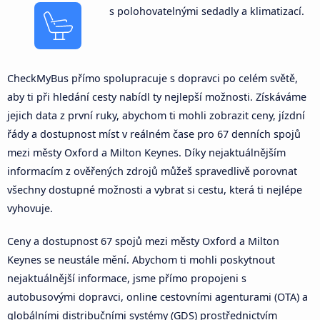
s polohovatelnými sedadly a klimatizací.
CheckMyBus přímo spolupracuje s dopravci po celém světě,
aby ti při hledání cesty nabídl ty nejlepší možnosti. Získáváme
jejich data z první ruky, abychom ti mohli zobrazit ceny, jízdní
řády a dostupnost míst v reálném čase pro 67 denních spojů
mezi městy Oxford a Milton Keynes. Díky nejaktuálnějším
informacím z ověřených zdrojů můžeš spravedlivě porovnat
všechny dostupné možnosti a vybrat si cestu, která ti nejlépe
vyhovuje.
Ceny a dostupnost 67 spojů mezi městy Oxford a Milton
Keynes se neustále mění. Abychom ti mohli poskytnout
nejaktuálnější informace, jsme přímo propojeni s
autobusovými dopravci, online cestovními agenturami (OTA) a
globálními distribučními systémy (GDS) prostřednictvím