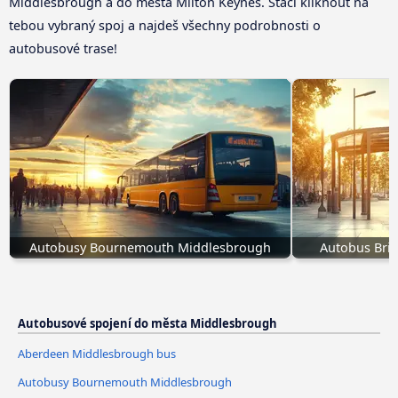
Middlesbrough a do města Milton Keynes. Stačí kliknout na
tebou vybraný spoj a najdeš všechny podrobnosti o
autobusové trase!
Autobusy Bournemouth Middlesbrough
Autobus Bri
Autobusové spojení do města Middlesbrough
Aberdeen Middlesbrough bus
Autobusy Bournemouth Middlesbrough