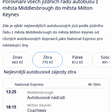
Porovnání všech jízdních řádů autobusu z
města Middlesbrough do města Milton
Keynes
Zde je výběr nejlevnějších autobusových jízd podle jízdního
řádu z města Middlesbrough do města Milton Keynes od
různých autobusových dopravců jako National Express pro
následující dny.
Dnes
Zítra
Pátek
Sobot
663 Kč
770 Kč
812 Kč
491 K
Nejlevnější autobusové zájezdy zítra
National Express
4h 50m
13:25
Middlesbrough
Autobusové nádraží
Milton Keynes
18:15
Coachway