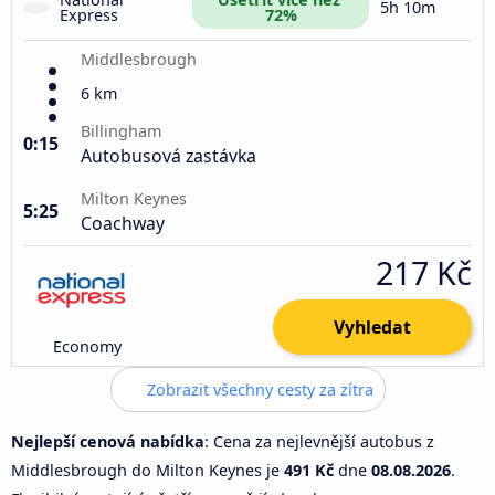
5h 10m
Express
72%
Middlesbrough
6 km
Billingham
0:15
Autobusová zastávka
Milton Keynes
5:25
Coachway
217 Kč
Vyhledat
Economy
Zobrazit všechny cesty za zítra
Nejlepší cenová nabídka
: Cena za nejlevnější autobus z
Middlesbrough do Milton Keynes je
491 Kč
dne
08.08.2026
.