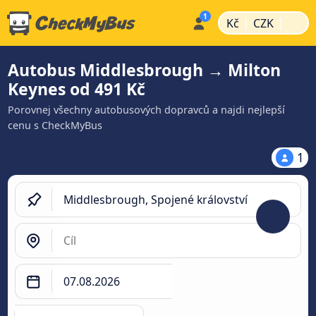
|
|
Kč
CZK
Autobus Middlesbrough → Milton
Keynes od 491 Kč
Porovnej všechny autobusových dopravců a najdi nejlepší
cenu s CheckMyBus
1