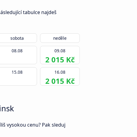
sledující tabulce najdeš
sobota
neděle
08.08
09.08
2 015 Kč
15.08
16.08
2 015 Kč
insk
íliš vysokou cenu? Pak sleduj