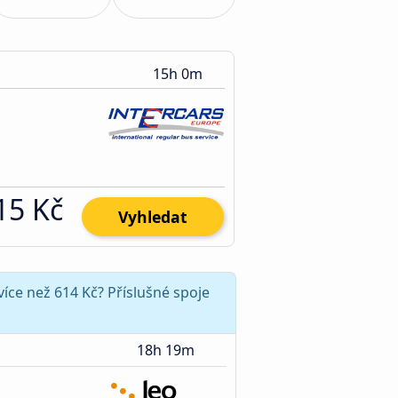
15h 0m
15 Kč
Vyhledat
íce než 614 Kč? Příslušné spoje
18h 19m