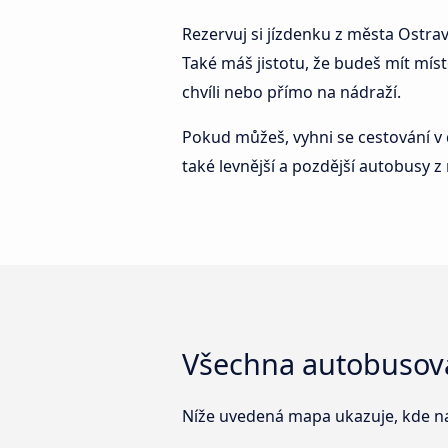
Rezervuj si jízdenku z města Ostrav
Také máš jistotu, že budeš mít míst
chvíli nebo přímo na nádraží.
Pokud můžeš, vyhni se cestování v 
také levnější a pozdější autobusy 
Všechna autobusová
Níže uvedená mapa ukazuje, kde n