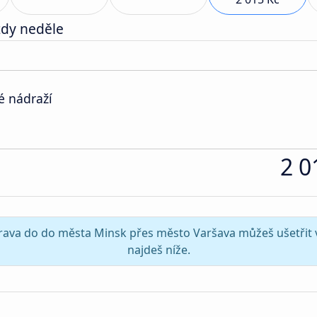
zdy neděle
é nádraží
2 0
strava do do města Minsk přes město Varšava můžeš ušetřit v
najdeš níže.