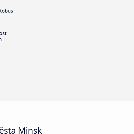
utobus
ost
m
ěsta Minsk