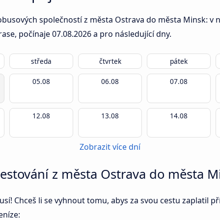
obusových společností z města Ostrava do města Minsk: v ná
rase, počínaje
07.08.2026
a pro následující dny.
středa
čtvrtek
pátek
05.08
06.08
07.08
12.08
13.08
14.08
Zobrazit více dní
 cestování z města Ostrava do města M
í! Chceš li se vyhnout tomu, abys za svou cestu zaplatil př
eníze: