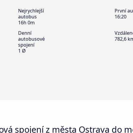
Nejrychlejší
První a
autobus
16:20
16h 0m
Denní
Vzdálen
autobusové
782,6 k
spojení
1 Ø
ová spojení z města Ostrava do m