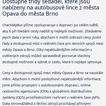
Dostupné třídy sedadel, které jsou
nabízeny na autobusové lince z města
Opava do města Brno
CheckMyBus přímo spolupracuje s dopravci po celém světě,
aby ti při hledání cesty nabídl ty nejlepší možnosti. Získáváme
jejich data z první ruky, abychom ti mohli zobrazit ceny, jízdní
řády a dostupnost míst v reálném čase pro denních spojů mezi
městy Opava a Brno. Díky nejaktuálnějším informacím z
ověřených zdrojů můžeš spravedlivě porovnat všechny
dostupné možnosti a vybrat si cestu, která ti nejlépe vyhovuje.
Ceny a dostupnost spojů mezi městy Opava a Brno se neustále
mění. Abychom ti mohli poskytnout nejaktuálnější informace,
jsme přímo propojeni s autobusovými dopravci, online
cestovními agenturami (OTA) a globálními distribučními
systémy (GDS) prostřednictvím rozhraní v reálném čase (API).
Data shromážděná z těchto zdrojů procházejí přísnými