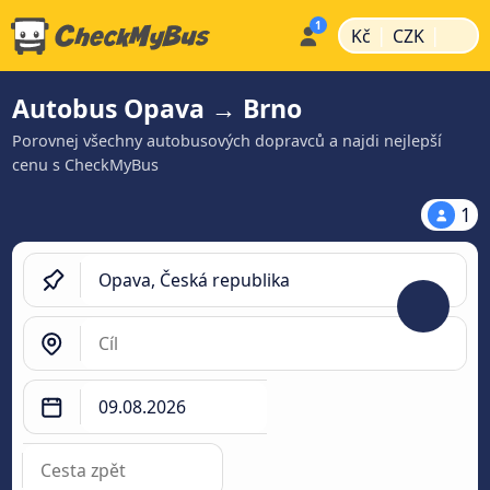
|
|
Kč
CZK
Autobus Opava → Brno
Porovnej všechny autobusových dopravců a najdi nejlepší
cenu s CheckMyBus
1