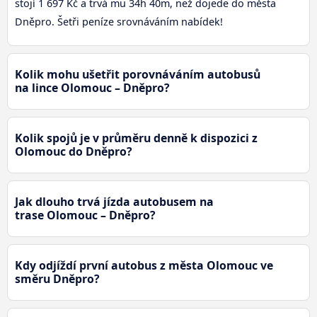
stojí 1 697 Kč a trvá mu 34h 40m, než dojede do města
Dněpro. Šetři peníze srovnáváním nabídek!
Kolik mohu ušetřit porovnáváním autobusů
na lince Olomouc – Dněpro?
Kolik spojů je v průměru denně k dispozici z
Olomouc do Dněpro?
Jak dlouho trvá jízda autobusem na
trase Olomouc – Dněpro?
Kdy odjíždí první autobus z města Olomouc ve
směru Dněpro?