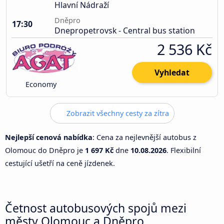
Hlavní Nádraží
Dněpro
17:30
Dnepropetrovsk - Central bus station
2 536 Kč
Vyhledat
Economy
Zobrazit všechny cesty za zítra
Nejlepší cenová nabídka
: Cena za nejlevnější autobus z
Olomouc do Dněpro je
1 697 Kč
dne
10.08.2026
. Flexibilní
cestující ušetří na ceně jízdenek.
Četnost autobusových spojů mezi
městy Olomouc a Dněpro