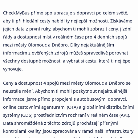
CheckMyBus přímo spolupracuje s dopravci po celém světě,
aby ti při hledání cesty nabídl ty nejlepší možnosti. Získáváme
jejich data z první ruky, abychom ti mohli zobrazit ceny, jízdní
řády a dostupnost míst v reálném čase pro 4 denních spojů
mezi městy Olomouc a Dněpro. Díky nejaktuálnějším
informacím z ověřených zdrojů můžeš spravedlivě porovnat
všechny dostupné možnosti a vybrat si cestu, která ti nejlépe
vyhovuje.
Ceny a dostupnost 4 spojů mezi městy Olomouc a Dněpro se
neustále mění. Abychom ti mohli poskytnout nejaktuálnější
informace, jsme přímo propojeni s autobusovými dopravci,
online cestovními agenturami (OTA) a globálními distribučními
systémy (GDS) prostřednictvím rozhraní v reálném čase (API).
Data shromážděná z těchto zdrojů procházejí přísnými
kontrolami kvality, jsou zpracována v rámci naší infrastruktury