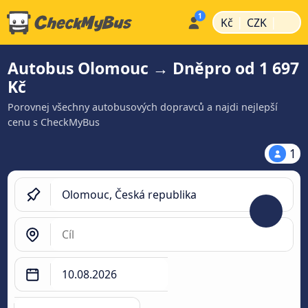
|
|
Kč
CZK
Autobus Olomouc → Dněpro od 1 697
Kč
Porovnej všechny autobusových dopravců a najdi nejlepší
cenu s CheckMyBus
1