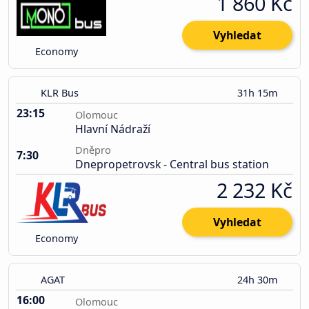
1 860 Kč
Vyhledat
Economy
KLR Bus
31h 15m
23:15
Olomouc
Hlavní Nádraží
Dněpro
7:30
Dnepropetrovsk - Central bus station
2 232 Kč
Vyhledat
Economy
AGAT
24h 30m
16:00
Olomouc