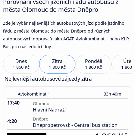
Porovnání všech jízdních řádů autobusu z
města Olomouc do města Dněpro
Zde je výběr nejlevnějších autobusových jízd podle jízdního
řádu z města Olomouc do města Dněpro od různých
autobusových dopravců jako AGAT, Avtokombinat 1 nebo KLR
Bus pro následující dny.
Dnes
Zítra
Pondělí
Úter
1 860 Kč
1 860 Kč
1 860 Kč
1 860 
Nejlevnější autobusové zájezdy zítra
Avtokombinat 1
33h 40m
17:40
Olomouc
Hlavní Nádraží
Dněpro
4:20
Dnepropetrovsk - Central bus station