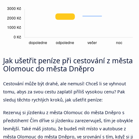
Jak ušetřit peníze při cestování z města
Olomouc do města Dněpro
Cestování může být drahé, ale nemusí! Chceš li se vyhnout
tomu, abys za svou cestu zaplatil příliš vysokou cenu? Pak
sleduj těchto rychlých kroků, jak ušetřit peníze:
Rezervuj si jízdenku z města Olomouc do města Dněpro s
předstihem! Čím dříve si jízdenku zarezervuješ, tím je obvykle
levnější. Také máš jistotu, že budeš mít místo v autobuse z
města Olomouc do města Dněpro, ve srovnání s tím, když si ji