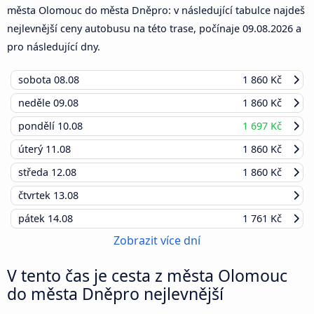
města Olomouc do města Dněpro: v následující tabulce najdeš
nejlevnější ceny autobusu na této trase, počínaje
09.08.2026
a
pro následující dny.
sobota
08.08
1 860 Kč
neděle
09.08
1 860 Kč
pondělí
10.08
1 697 Kč
úterý
11.08
1 860 Kč
středa
12.08
1 860 Kč
čtvrtek
13.08
pátek
14.08
1 761 Kč
Zobrazit více dní
V tento čas je cesta z města Olomouc
do města Dněpro nejlevnější