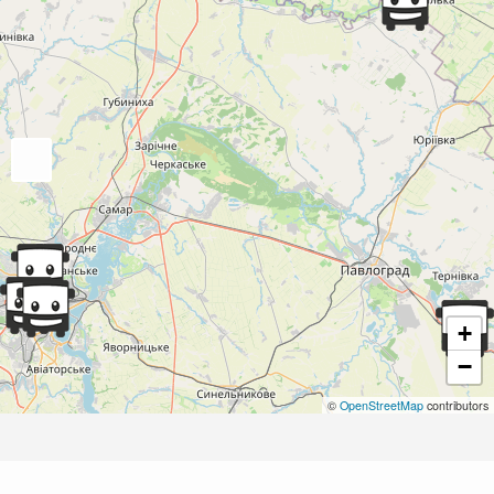
+
−
©
OpenStreetMap
contributors