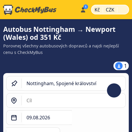
|
|
Kč
CZK
Autobus Nottingham → Newport
(Wales) od 351 Kč
Porovnej všechny autobusových dopravců a najdi nejlepší
cenu s CheckMyBus
1