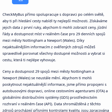
CheckMyBus přímo spolupracuje s dopravci po celém světě,
aby ti při hledání cesty nabídl ty nejlepší možnosti. Získáváme
jejich data z první ruky, abychom ti mohli zobrazit ceny, jízdní
řády a dostupnost míst v reálném čase pro 29 denních spojů
mezi městy Nottingham a Newport (Wales). Díky
nejaktuálnějším informacím z ověřených zdrojů můžeš
spravedlivě porovnat všechny dostupné možnosti a vybrat si
cestu, která ti nejlépe vyhovuje.
Ceny a dostupnost 29 spojů mezi městy Nottingham a
Newport (Wales) se neustále mění. Abychom ti mohli
poskytnout nejaktuálnější informace, jsme přímo propojeni s
autobusovými dopravci, online cestovními agenturami (OTA) a
globálními distribučními systémy (GDS) prostřednictvím
rozhraní v reálném čase (API). Data shromážděná z těchto
zdrojů procházejí přísnými kontrolami kvality, jsou zpracována