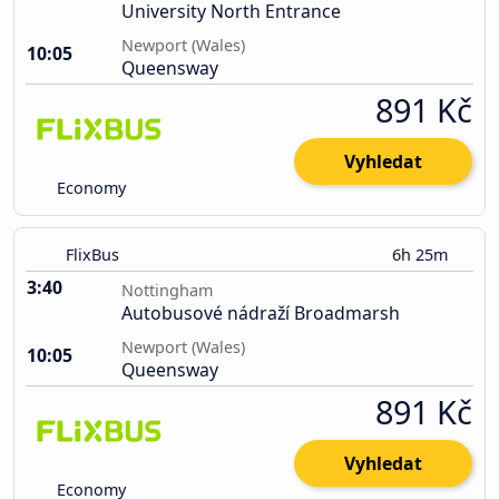
University North Entrance
Newport (Wales)
10:05
Queensway
891 Kč
Vyhledat
Economy
FlixBus
6h 25m
3:40
Nottingham
Autobusové nádraží Broadmarsh
Newport (Wales)
10:05
Queensway
891 Kč
Vyhledat
Economy