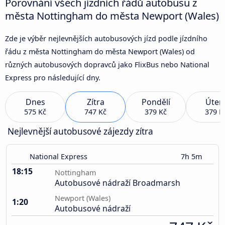
Porovnání všech jízdních řádů autobusu z
města Nottingham do města Newport (Wales)
Zde je výběr nejlevnějších autobusových jízd podle jízdního
řádu z města Nottingham do města Newport (Wales) od
různých autobusových dopravců jako FlixBus nebo National
Express pro následující dny.
Dnes
Zítra
Pondělí
Úter
575 Kč
747 Kč
379 Kč
379 K
Nejlevnější autobusové zájezdy zítra
National Express
7h 5m
18:15
Nottingham
Autobusové nádraží Broadmarsh
Newport (Wales)
1:20
Autobusové nádraží