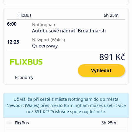
FlixBus
6h 25m
6:00
Nottingham
Autobusové nádraží Broadmarsh
Newport (Wales)
12:25
Queensway
891 Kč
Vyhledat
Economy
Už víš, že při cestě z města Nottingham do do města
Newport (Wales) přes město Birmingham můžeš ušetřit více
než 351 Kč? Příslušné spoje najdeš níže.
FlixBus
6h 25m