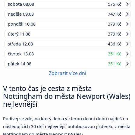
sobota
08.08
575 Kč
neděle
09.08
747 Kč
pondělí
10.08
379 Kč
úterý
11.08
379 Kč
středa
12.08
436 Kč
čtvrtek
13.08
351 Kč
pátek
14.08
351 Kč
Zobrazit více dní
V tento čas je cesta z města
Nottingham do města Newport (Wales)
nejlevnější
Podívej se zde, na který den a v kterou denní dobu najdeš na
následujících 30 dní nejlevnější autobusovou jízdenku z města
Nottingham do města Newport (Wales).