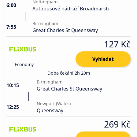
Nottingham
6:00
Autobusové nádraží Broadmarsh
Birmingham
7:55
Great Charles St Queensway
127 Kč
Vyhledat
Economy
Doba čekání 2h 20m
Birmingham
10:15
Great Charles St Queensway
Newport (Wales)
12:25
Queensway
269 Kč