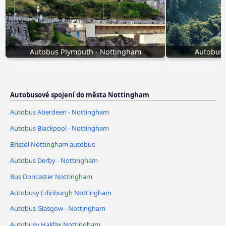
Autobus Plymouth - Nottingham
Autobusy
Autobusové spojení do města Nottingham
Autobus Aberdeen - Nottingham
Autobus Blackpool - Nottingham
Bristol Nottingham autobus
Autobus Derby - Nottingham
Bus Doncaster Nottingham
Autobusy Edinburgh Nottingham
Autobus Glasgow - Nottingham
Autobusy Halifax Nottingham