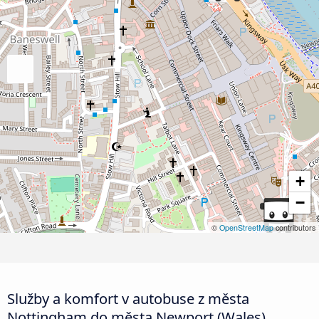
+
−
©
OpenStreetMap
contributors
Služby a komfort v autobuse z města
Nottingham do města Newport (Wales)