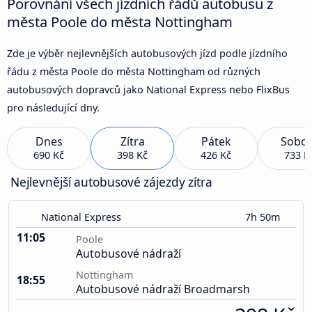
Porovnání všech jízdních řádů autobusu z
města Poole do města Nottingham
Zde je výběr nejlevnějších autobusových jízd podle jízdního
řádu z města Poole do města Nottingham od různých
autobusových dopravců jako National Express nebo FlixBus
pro následující dny.
Dnes
Zítra
Pátek
Sobot
690 Kč
398 Kč
426 Kč
733 K
Nejlevnější autobusové zájezdy zítra
National Express
7h 50m
11:05
Poole
Autobusové nádraží
Nottingham
18:55
Autobusové nádraží Broadmarsh