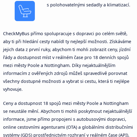
s polohovatelnými sedadly a klimatizací.
CheckMyBus přímo spolupracuje s dopravci po celém světě,
aby ti při hledání cesty nabídl ty nejlepší možnosti. Získáváme
jejich data z první ruky, abychom ti mohli zobrazit ceny, jízdní
řády a dostupnost míst v reálném čase pro 18 denních spojů
mezi městy Poole a Nottingham. Díky nejaktuálnějším
informacím z ověřených zdrojů můžeš spravedlivě porovnat
všechny dostupné možnosti a vybrat si cestu, která ti nejlépe
vyhovuje.
Ceny a dostupnost 18 spojů mezi městy Poole a Nottingham
se neustále mění. Abychom ti mohli poskytnout nejaktuálnější
informace, jsme přímo propojeni s autobusovými dopravci,
online cestovními agenturami (OTA) a globálními distribučními
systémy (GDS) prostřednictvím rozhraní v reálném čase (API).