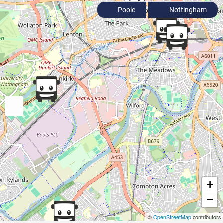
Poole
Nottingham
+
−
©
OpenStreetMap
contributors