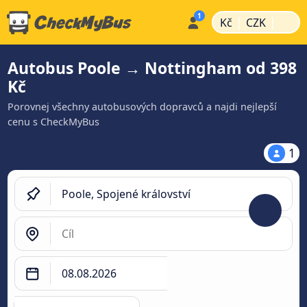
|
|
Kč
CZK
Autobus Poole → Nottingham od 398
Kč
Porovnej všechny autobusových dopravců a najdi nejlepší
cenu s CheckMyBus
1