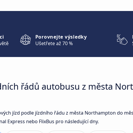
ci
Porovnejte výsledky
větě
Ušetřete až 70 %
zdních řádů autobusu z města No
sových jízd podle jízdního řádu z města Northampton do mě
l Express nebo FlixBus pro následující dny.