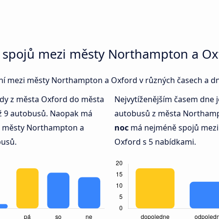
 spojů mezi městy Northampton a Ox
jení mezi městy Northampton a Oxford v různých časech a d
kdy z města Oxford do města
Nejvytíženějším časem dne 
ž 9 autobusů. Naopak má
autobusů z města Northamp
i městy Northampton a
noc
má nejméně spojů mez
busů.
Oxford s 5 nabídkami.