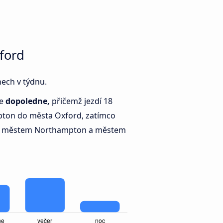
ford
nech v týdnu.
je
dopoledne,
přičemž jezdí 18
ton do města Oxford, zatímco
i městem Northampton a městem