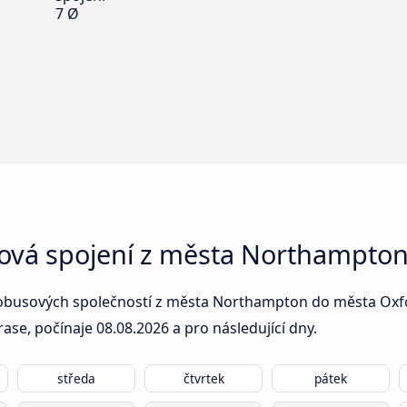
7 Ø
sová spojení z města Northampto
tobusových společností z města Northampton do města Oxfor
rase, počínaje
08.08.2026
a pro následující dny.
středa
čtvrtek
pátek