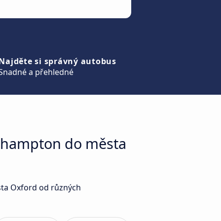
Najděte si správný autobus
Snadné a přehledné
rthampton do města
sta Oxford od různých