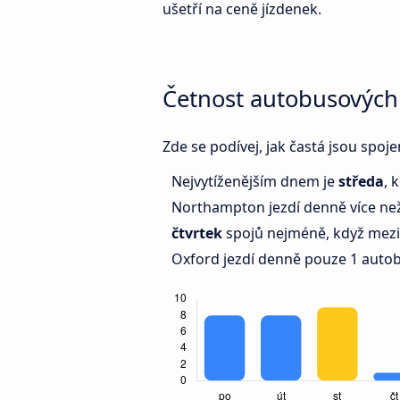
ušetří na ceně jízdenek.
Četnost autobusových
Zde se podívej, jak častá jsou spo
Nejvytíženějším dnem je
středa
, 
Northampton jezdí denně více ne
čtvrtek
spojů nejméně, když mez
Oxford jezdí denně pouze 1 auto