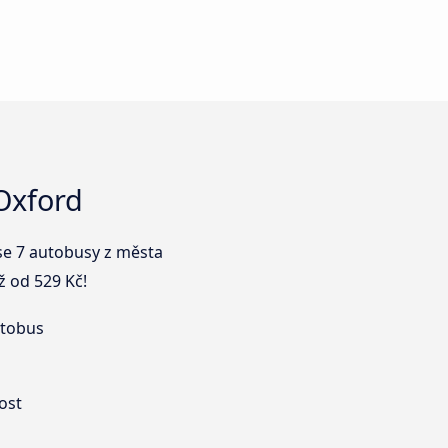
Oxford
 se 7 autobusy z města
 od 529 Kč!
utobus
ost