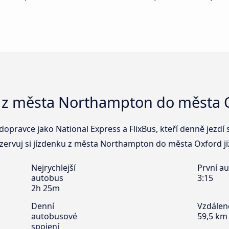
 z města Northampton do města 
dopravce jako National Express a FlixBus, kteří denně jezdí
rvuj si jízdenku z města Northampton do města Oxford již
Nejrychlejší
První a
autobus
3:15
2h 25m
Denní
Vzdálen
autobusové
59,5 km
spojení