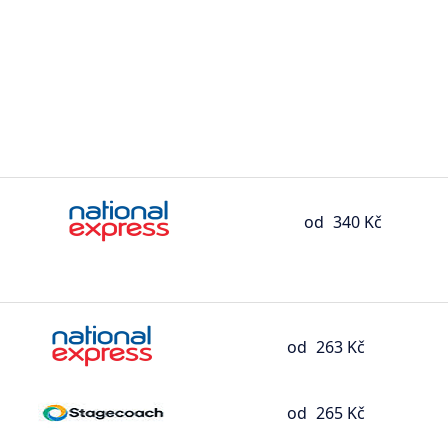
od
340 Kč
od
263 Kč
od
265 Kč