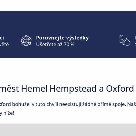
ci
Porovnejte výsledky
větě
Ušetřete až 70 %
z měst Hemel Hempstead a Oxford
d bohužel v tuto chvíli neexistují žádné přímé spoje. Našl
 níže!