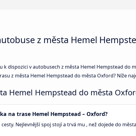
 autobuse z města Hemel Hempst
 jsou k dispozici v autobusech z města Hemel Hempstead do
trasu z města Hemel Hempstead do města Oxford? Níže najd
sta Hemel Hempstead do města Oxfo
enka na trase Hemel Hempstead – Oxford?
 cesty. Nejlevnější spoj stojí a trvá mu , než dojede do měst