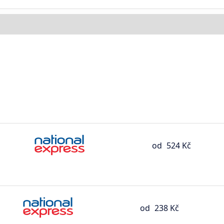
od
524 Kč
od
238 Kč