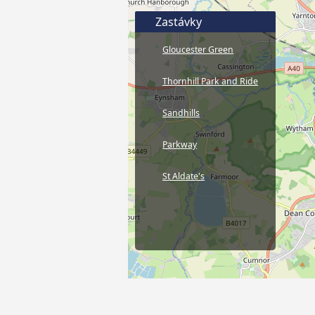
Zastávky
Gloucester Green
Thornhill Park and Ride
Sandhills
Parkway
St Aldate's