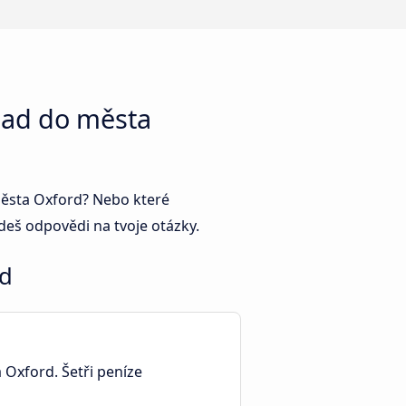
ead do města
 města Oxford? Nebo které
eš odpovědi na tvoje otázky.
rd
a Oxford. Šetři peníze