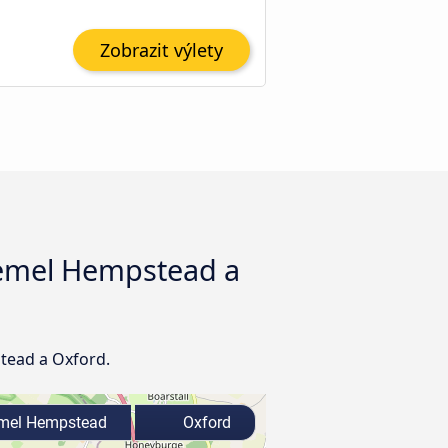
Zobrazit výlety
Hemel Hempstead a
tead a Oxford.
el Hempstead
Oxford