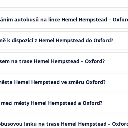
váním autobusů na lince Hemel Hempstead – Oxfor
nně k dispozici z Hemel Hempstead do Oxford?
usem na trase Hemel Hempstead – Oxford?
z města Hemel Hempstead ve směru Oxford?
s mezi městy Hemel Hempstead a Oxford?
tobusovou linku na trase Hemel Hempstead – Oxfor