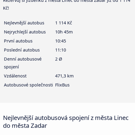
Rezervuj si jízdenku z města Linec do města Zadar již od 1 114
Kč!
Nejlevnější autobus
1 114 Kč
Nejrychlejší autobus
10h 45m
První autobus
10:45
Poslední autobus
11:10
Denní autobusové
2 Ø
spojení
Vzdálenost
471,3 km
Autobusové společnosti
FlixBus
Nejlevnější autobusová spojení z města Linec
do města Zadar