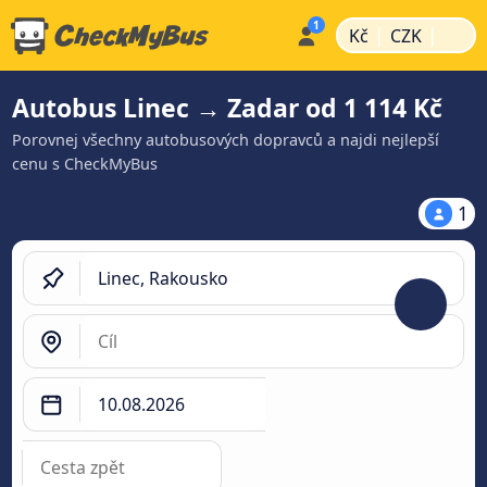
|
|
Kč
CZK
Autobus Linec → Zadar od 1 114 Kč
Porovnej všechny autobusových dopravců a najdi nejlepší
cenu s CheckMyBus
1