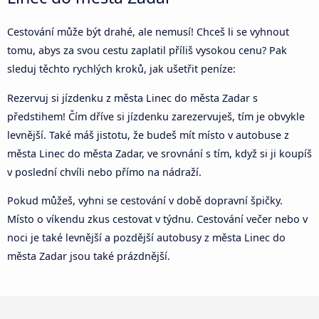
Cestování může být drahé, ale nemusí! Chceš li se vyhnout
tomu, abys za svou cestu zaplatil příliš vysokou cenu? Pak
sleduj těchto rychlých kroků, jak ušetřit peníze:
Rezervuj si jízdenku z města Linec do města Zadar s
předstihem! Čím dříve si jízdenku zarezervuješ, tím je obvykle
levnější. Také máš jistotu, že budeš mít místo v autobuse z
města Linec do města Zadar, ve srovnání s tím, když si ji koupíš
v poslední chvíli nebo přímo na nádraží.
Pokud můžeš, vyhni se cestování v době dopravní špičky.
Místo o víkendu zkus cestovat v týdnu. Cestování večer nebo v
noci je také levnější a pozdější autobusy z města Linec do
města Zadar jsou také prázdnější.