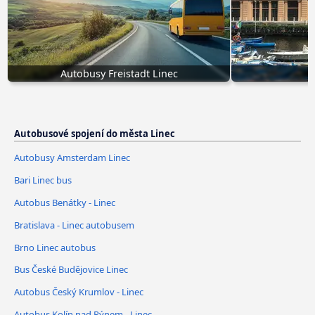
Autobusy Freistadt Linec
B
Autobusové spojení do města Linec
Autobusy Amsterdam Linec
Bari Linec bus
Autobus Benátky - Linec
Bratislava - Linec autobusem
Brno Linec autobus
Bus České Budějovice Linec
Autobus Český Krumlov - Linec
Autobus Kolín nad Rýnem - Linec