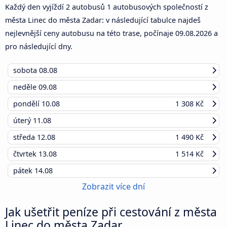
Každý den vyjíždí 2 autobusů 1 autobusových společností z
města Linec do města Zadar: v následující tabulce najdeš
nejlevnější ceny autobusu na této trase, počínaje
09.08.2026
a
pro následující dny.
sobota
08.08
neděle
09.08
pondělí
10.08
1 308 Kč
úterý
11.08
středa
12.08
1 490 Kč
čtvrtek
13.08
1 514 Kč
pátek
14.08
Zobrazit více dní
Jak ušetřit peníze při cestování z města
Linec do města Zadar