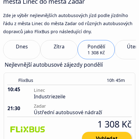
města Linec do města Zadar
Zde je výběr nejlevnějších autobusových jízd podle jízdního
řádu z města Linec do města Zadar od různých autobusových
dopravců jako FlixBus pro následující dny.
Dnes
Zítra
Pondělí
Úter
1 308 Kč
Nejlevnější autobusové zájezdy pondělí
FlixBus
10h 45m
10:45
Linec
Industriezeile
Zadar
21:30
Ústřední autobusové nádraží
1 308 Kč
Vyhledat