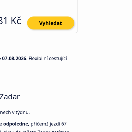
81 Kč
Vyhledat
e
07.08.2026
. Flexibilní cestující
 Zadar
dnech v týdnu.
je
odpoledne,
přičemž jezdí 67