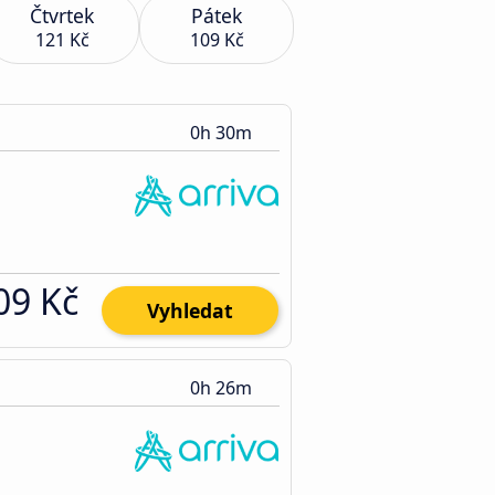
Čtvrtek
Pátek
121 Kč
109 Kč
0h 30m
09 Kč
Vyhledat
0h 26m