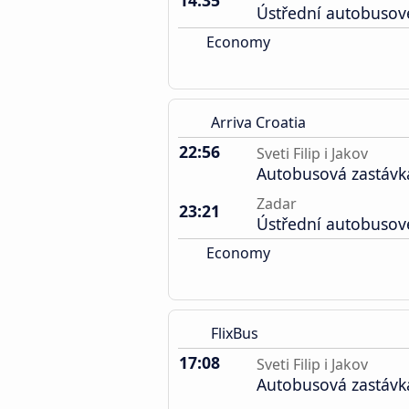
14:35
Ústřední autobusov
Economy
Arriva Croatia
22:56
Sveti Filip i Jakov
Autobusová zastávk
Zadar
23:21
Ústřední autobusov
Economy
FlixBus
17:08
Sveti Filip i Jakov
Autobusová zastávk