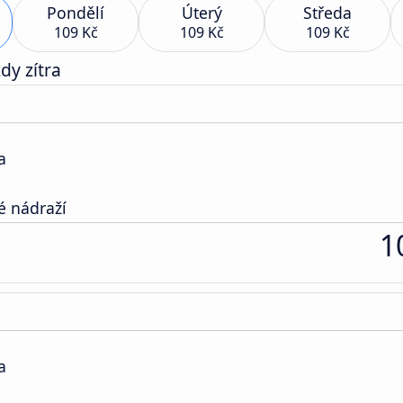
Pondělí
Úterý
Středa
109 Kč
109 Kč
109 Kč
dy zítra
a
é nádraží
1
a