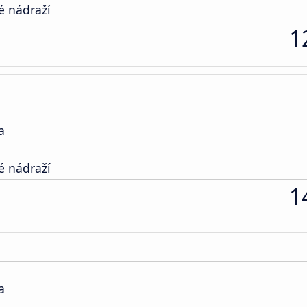
é nádraží
1
a
é nádraží
1
a