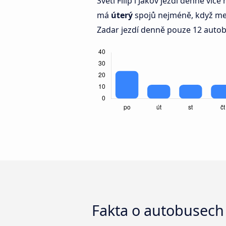
Sveti Filip i Jakov jezdí denně ví
má
úterý
spojů nejméně, když mezi
Zadar jezdí denně pouze 12 auto
Fakta o autobusech 