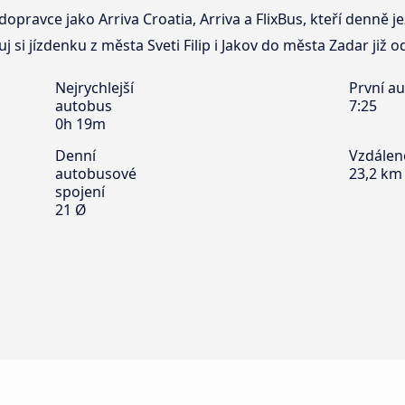
opravce jako Arriva Croatia, Arriva a FlixBus, kteří denně j
j si jízdenku z města Sveti Filip i Jakov do města Zadar již o
Nejrychlejší
První a
autobus
7:25
0h 19m
Denní
Vzdálen
autobusové
23,2 km
spojení
21 Ø