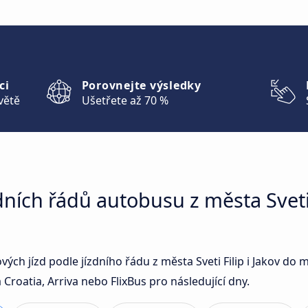
ci
Porovnejte výsledky
větě
Ušetřete až 70 %
ních řádů autobusu z města Sveti F
vých jízd podle jízdního řádu z města Sveti Filip i Jakov do
roatia, Arriva nebo FlixBus pro následující dny.