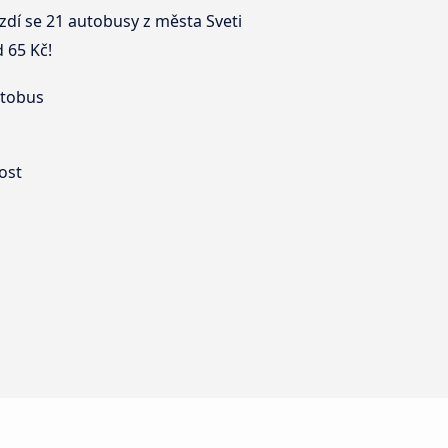
ezdí se 21 autobusy z města Sveti
d 65 Kč!
utobus
ost