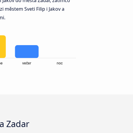
 i Jakov do města Zadar, zatímco
městem Sveti Filip i Jakov a
mi.
ta Zadar