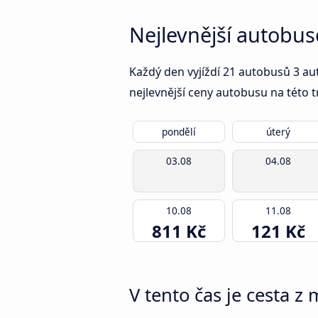
Nejlevnější autobuso
Každý den vyjíždí 21 autobusů 3 aut
nejlevnější ceny autobusu na této t
pondělí
úterý
03.08
04.08
10.08
11.08
811 Kč
121 Kč
V tento čas je cesta z 