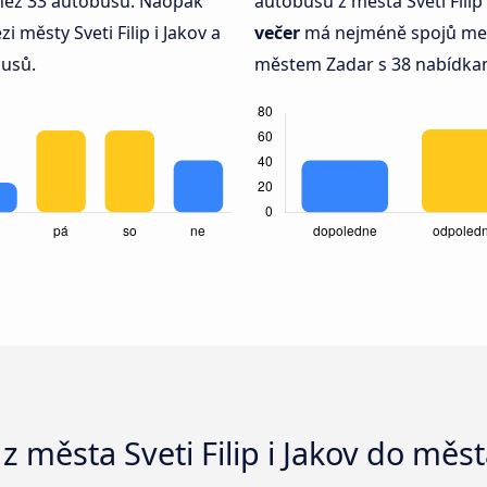
ce než 33 autobusů. Naopak
autobusů z města Sveti Filip
 městy Sveti Filip i Jakov a
večer
má nejméně spojů mezi 
busů.
městem Zadar s 38 nabídka
z města Sveti Filip i Jakov do měs