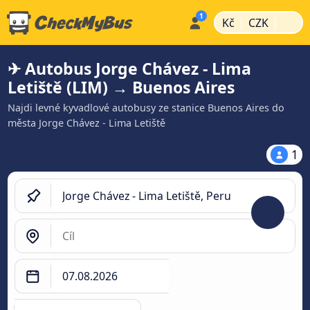
|
|
Kč
CZK
✈ Autobus Jorge Chávez - Lima
Letiště (LIM) → Buenos Aires
Najdi levné kyvadlové autobusy ze stanice Buenos Aires do
města Jorge Chávez - Lima Letiště
1