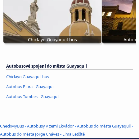
Chiclayo Guayaquil bus
Autobus
Autobusové spojení do města Guayaquil
Chiclayo Guayaquil bus
Autobus Piura - Guayaquil
Autobus Tumbes - Guayaquil
CheckMyBus
›
Autobusy v zemi Ekvádor
›
Autobus do města Guayaquil
›
Autobus do města Jorge Chávez - Lima Letiště