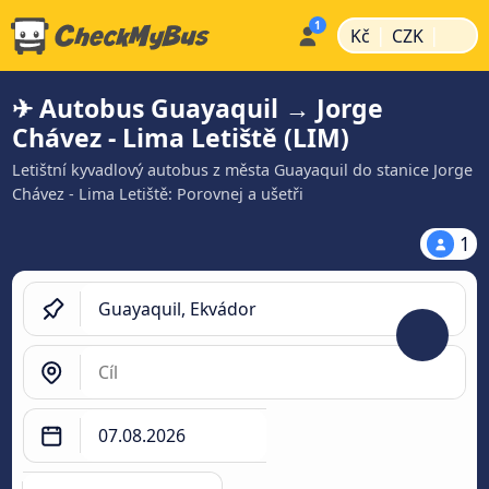
|
|
Kč
CZK
✈ Autobus Guayaquil → Jorge
Chávez - Lima Letiště (LIM)
Letištní kyvadlový autobus z města Guayaquil do stanice Jorge
Chávez - Lima Letiště: Porovnej a ušetři
1