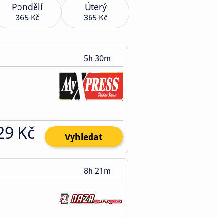
Pondělí
Úterý
365 Kč
365 Kč
5h 30m
29 Kč
Vyhledat
8h 21m