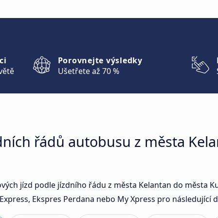
ci
Porovnejte výsledky
větě
Ušetřete až 70 %
zdních řádů autobusu z města Kel
sových jízd podle jízdního řádu z města Kelantan do města 
xpress, Ekspres Perdana nebo My Xpress pro následující d