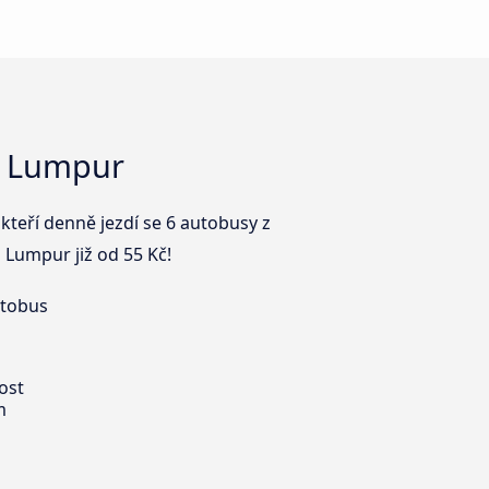
a Lumpur
teří denně jezdí se 6 autobusy z
 Lumpur již od 55 Kč!
utobus
ost
m