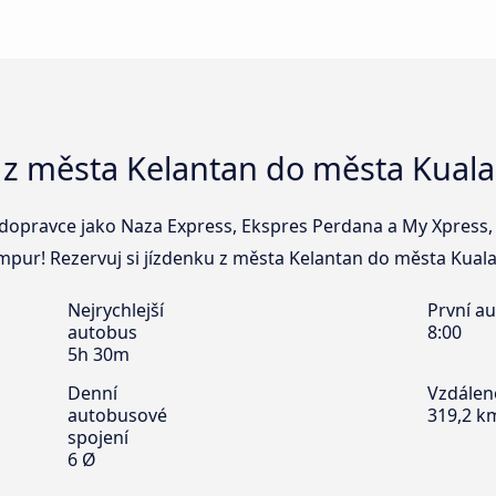
 z města Kelantan do města Kual
dopravce jako Naza Express, Ekspres Perdana a My Xpress, k
pur! Rezervuj si jízdenku z města Kelantan do města Kuala
Nejrychlejší
První a
autobus
8:00
5h 30m
Denní
Vzdálen
autobusové
319,2 k
spojení
6 Ø