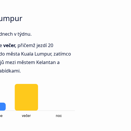
Lumpur
 dnech v týdnu.
je
večer,
přičemž jezdí 20
do města Kuala Lumpur, zatímco
ů mezi městem Kelantan a
abídkami.