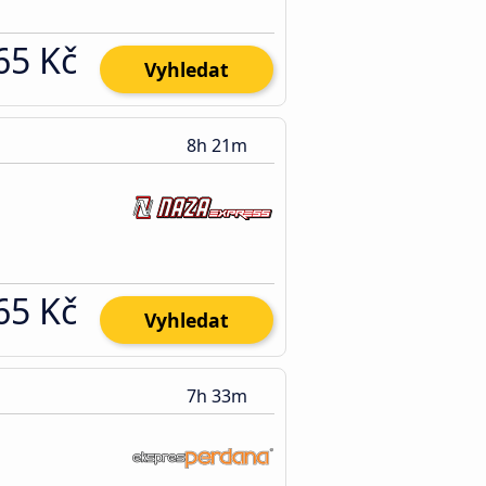
65 Kč
Vyhledat
8h 21m
65 Kč
Vyhledat
7h 33m