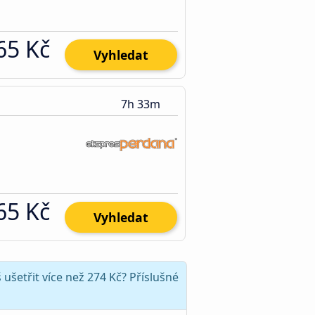
65 Kč
Vyhledat
7h 33m
65 Kč
Vyhledat
šetřit více než 274 Kč? Příslušné