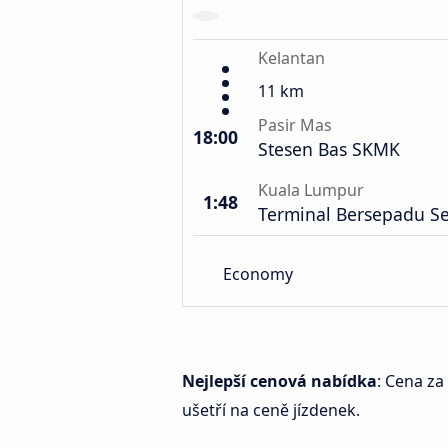
Kelantan
11 km
Pasir Mas
18:00
Stesen Bas SKMK
Kuala Lumpur
1:48
Terminal Bersepadu Se
Economy
Nejlepší cenová nabídka
: Cena za
ušetří na ceně jízdenek.