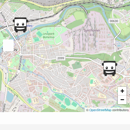
+
−
©
OpenStreetMap
contributors