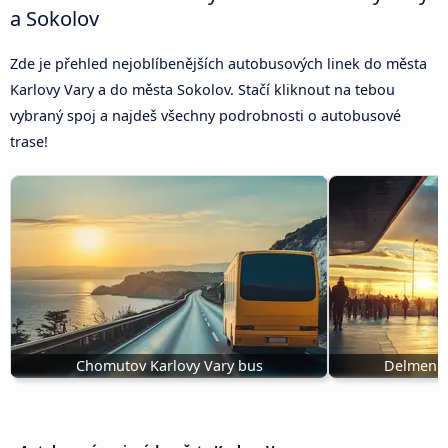
a Sokolov
Zde je přehled nejoblíbenějších autobusových linek do města
Karlovy Vary a do města Sokolov. Stačí kliknout na tebou
vybraný spoj a najdeš všechny podrobnosti o autobusové
trase!
Chomutov Karlovy Vary bus
Delmenho