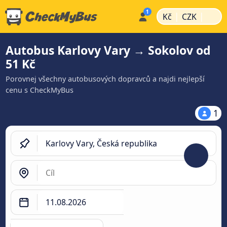
|
|
Kč
CZK
Autobus Karlovy Vary → Sokolov od
51 Kč
Porovnej všechny autobusových dopravců a najdi nejlepší
cenu s CheckMyBus
1