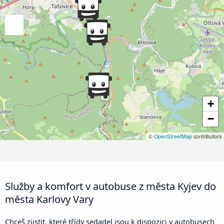
+
−
©
OpenStreetMap
contributors
Služby a komfort v autobuse z města Kyjev do
města Karlovy Vary
Chceš zjistit, které třídy sedadel jsou k dispozici v autobusech