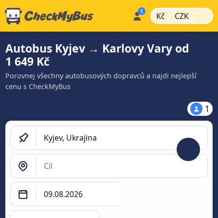
|
|
Kč
CZK
Autobus Kyjev → Karlovy Vary od
1 649 Kč
Porovnej všechny autobusových dopravců a najdi nejlepší
cenu s CheckMyBus
1