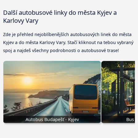
Další autobusové linky do města Kyjev a
Karlovy Vary
Zde je přehled nejoblíbenějších autobusových linek do města
Kyjev a do města Karlovy Vary. Stačí kliknout na tebou vybraný
spoj a najdeš všechny podrobnosti o autobusové trase!
Autobus Budapešť - Kyjev
Bus O