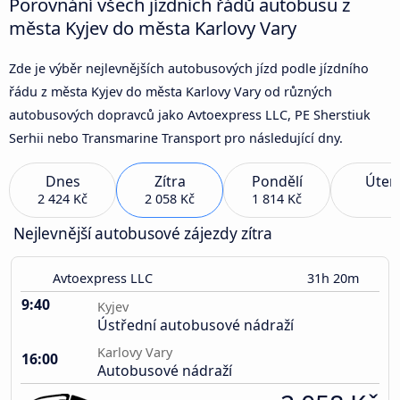
Porovnání všech jízdních řádů autobusu z
města Kyjev do města Karlovy Vary
Zde je výběr nejlevnějších autobusových jízd podle jízdního
řádu z města Kyjev do města Karlovy Vary od různých
autobusových dopravců jako Avtoexpress LLC, PE Sherstiuk
Serhii nebo Transmarine Transport pro následující dny.
Dnes
Zítra
Pondělí
Úter
2 424 Kč
2 058 Kč
1 814 Kč
Nejlevnější autobusové zájezdy zítra
Avtoexpress LLC
31h 20m
9:40
Kyjev
Ústřední autobusové nádraží
Karlovy Vary
16:00
Autobusové nádraží