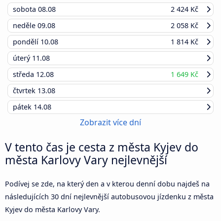
sobota
08.08
2 424 Kč
neděle
09.08
2 058 Kč
pondělí
10.08
1 814 Kč
úterý
11.08
středa
12.08
1 649 Kč
čtvrtek
13.08
pátek
14.08
Zobrazit více dní
V tento čas je cesta z města Kyjev do
města Karlovy Vary nejlevnější
Podívej se zde, na který den a v kterou denní dobu najdeš na
následujících 30 dní nejlevnější autobusovou jízdenku z města
Kyjev do města Karlovy Vary.