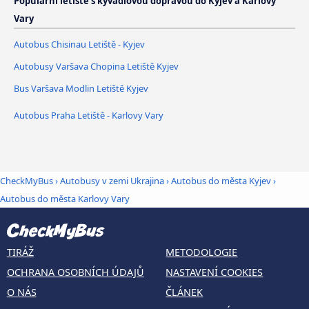
Populární letiště s kyvadlovou dopravou do Kyjev a Karlovy
Vary
Autobus Chisinau Letiště - Kyjev
Autobusy Varšava Chopina Letiště Kyjev
Bus Varšava Modlin Letiště Kyjev
Autobus Praha Letiště - Karlovy Vary
CheckMyBus
›
Autobusy v zemi Ukrajina
›
Autobus do města Kyjev
›
Autobus do města Karlovy Vary
TIRÁŽ
METODOLOGIE
OCHRANA OSOBNÍCH ÚDAJŮ
NASTAVENÍ COOKIES
O NÁS
ČLÁNEK