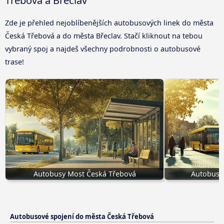
Zde je přehled nejoblíbenějších autobusových linek do města
Česká Třebová a do města Břeclav. Stačí kliknout na tebou
vybraný spoj a najdeš všechny podrobnosti o autobusové
trase!
Autobusy Most Česká Třebová
Autobus N
Autobusové spojení do města Česká Třebová