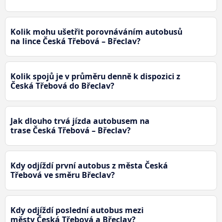
Kolik mohu ušetřit porovnáváním autobusů
na lince Česká Třebová – Břeclav?
Kolik spojů je v průměru denně k dispozici z
Česká Třebová do Břeclav?
Jak dlouho trvá jízda autobusem na
trase Česká Třebová – Břeclav?
Kdy odjíždí první autobus z města Česká
Třebová ve směru Břeclav?
Kdy odjíždí poslední autobus mezi
městy Česká Třebová a Břeclav?