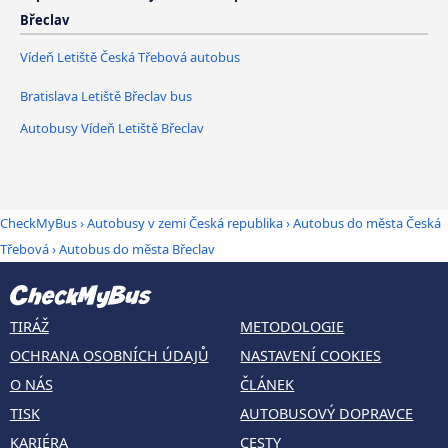
Břeclav
Vídeň Letiště Česká Třebová autobus
Bratislava Letiště Břeclav bus
Autobusy Vídeň Letiště Břeclav
CheckMyBus
›
Autobusy v zemi Česká republika
›
Autobus do města Česká
Třebová
›
Autobus do města Břeclav
TIRÁŽ
METODOLOGIE
OCHRANA OSOBNÍCH ÚDAJŮ
NASTAVENÍ COOKIES
O NÁS
ČLÁNEK
TISK
AUTOBUSOVÝ DOPRAVCE
KARIÉRA
CESTY