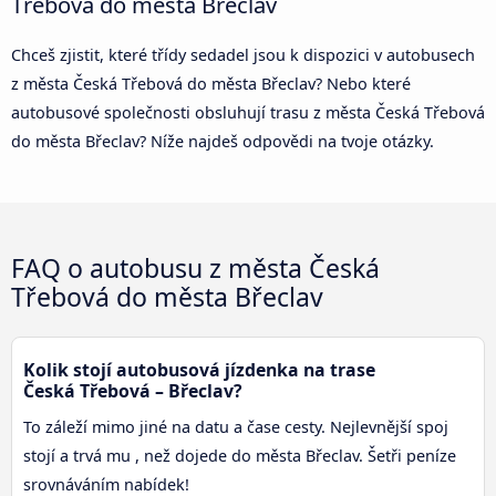
Třebová do města Břeclav
Chceš zjistit, které třídy sedadel jsou k dispozici v autobusech
z města Česká Třebová do města Břeclav? Nebo které
autobusové společnosti obsluhují trasu z města Česká Třebová
do města Břeclav? Níže najdeš odpovědi na tvoje otázky.
FAQ o autobusu z města Česká
Třebová do města Břeclav
Kolik stojí autobusová jízdenka na trase
Česká Třebová – Břeclav?
To záleží mimo jiné na datu a čase cesty. Nejlevnější spoj
stojí a trvá mu , než dojede do města Břeclav. Šetři peníze
srovnáváním nabídek!