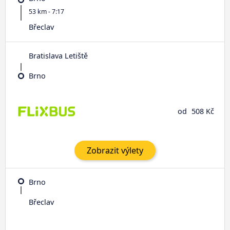
53 km - 7:17
Břeclav
Bratislava Letiště
Brno
od
508 Kč
Zobrazit výlety
Brno
Břeclav