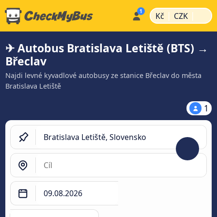
|
|
Kč
CZK
✈ Autobus Bratislava Letiště (BTS) →
Břeclav
Najdi levné kyvadlové autobusy ze stanice Břeclav do města
Bratislava Letiště
1