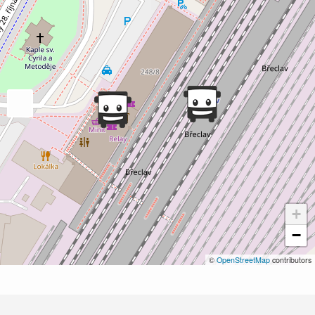
+
−
©
OpenStreetMap
contributors