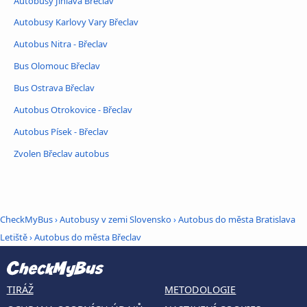
Autobusy Jihlava Břeclav
Autobusy Karlovy Vary Břeclav
Autobus Nitra - Břeclav
Bus Olomouc Břeclav
Bus Ostrava Břeclav
Autobus Otrokovice - Břeclav
Autobus Písek - Břeclav
Zvolen Břeclav autobus
CheckMyBus
›
Autobusy v zemi Slovensko
›
Autobus do města Bratislava
Letiště
›
Autobus do města Břeclav
TIRÁŽ
METODOLOGIE